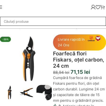
oarfeci de gradina
»
Foarfecă flori Fiskars, oțel carbon, 24 cm
Livrare rapidă în
-20%
24 Ore
Foarfecă flori
Fiskars, oțel carbon,
24 cm
71,15
lei
88,94
lei
Cumpără foarfeca de grădină
Fiskars pentru flori, din oțel
carbon durabil. Lungime 24 cm
și capacitate de tăiere de 15
mm pentru o grădinărit precis.