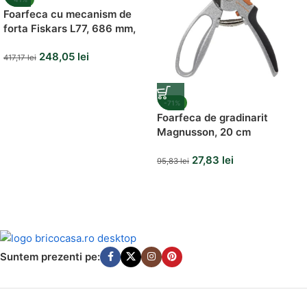
Foarfeca cu mecanism de
forta Fiskars L77, 686 mm,
1046 g
248,05
lei
417,17
lei
-71%
Foarfeca de gradinarit
Magnusson, 20 cm
27,83
lei
95,83
lei
Suntem prezenti pe: