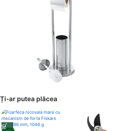
Amenajează-ți Baia cu Stil
Ți-ar putea plăcea
Suporți Hârtie Igenică
Vezi Oferta
-41%