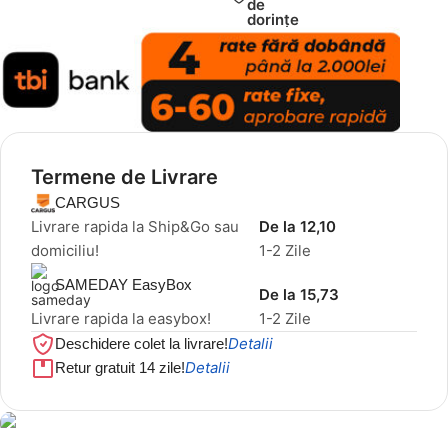
de
dorințe
Termene de Livrare
CARGUS
Livrare rapida la Ship&Go sau
De la 12,10
domiciliu!
1-2 Zile
SAMEDAY EasyBox
De la 15,73
Livrare rapida la easybox!
1-2 Zile
Detalii
Deschidere colet la livrare!
Detalii
Retur gratuit 14 zile!