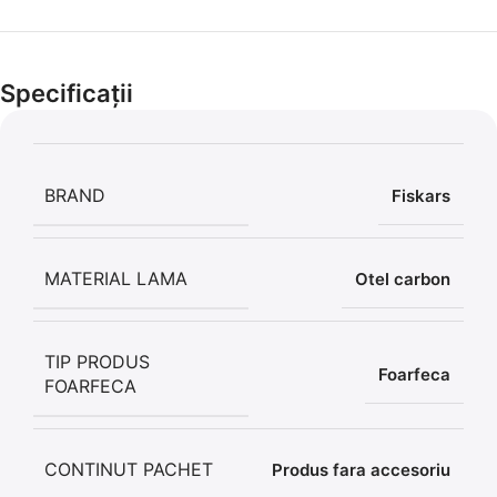
Cel mai mic preț!
Set 5 Clești
Specificații
56,86 LEI
BRAND
Fiskars
MATERIAL LAMA
Otel carbon
TIP PRODUS
Foarfeca
FOARFECA
CONTINUT PACHET
Produs fara accesoriu