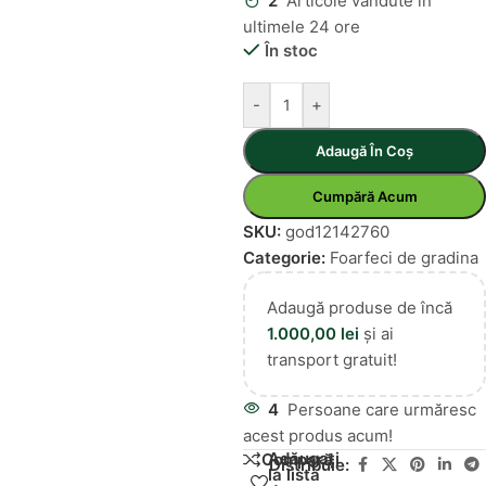
2
Articole vândute în
ultimele 24 ore
În stoc
-
+
Adaugă În Coș
Cumpără Acum
SKU:
god12142760
Categorie:
Foarfeci de gradina
Adaugă produse de încă
1.000,00
lei
și ai
transport gratuit!
4
Persoane care urmăresc
acest produs acum!
Adăugați
Compară
Distribuie:
la lista