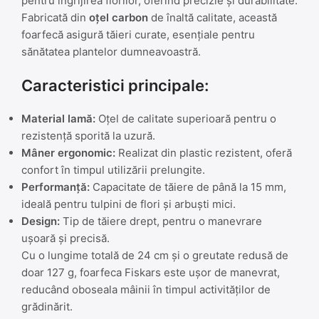
pentru îngrijirea florilor, oferind precizie și durabilitate.
Fabricată din
oțel carbon
de înaltă calitate, această
foarfecă asigură tăieri curate, esențiale pentru
sănătatea plantelor dumneavoastră.
Caracteristici principale:
Material lamă:
Oțel de calitate superioară pentru o
rezistență sporită la uzură.
Mâner ergonomic:
Realizat din plastic rezistent, oferă
confort în timpul utilizării prelungite.
Performanță:
Capacitate de tăiere de până la 15 mm,
ideală pentru tulpini de flori și arbuști mici.
Design:
Tip de tăiere drept, pentru o manevrare
ușoară și precisă.
Cu o lungime totală de 24 cm și o greutate redusă de
doar 127 g, foarfeca Fiskars este ușor de manevrat,
reducând oboseala mâinii în timpul activităților de
grădinărit.