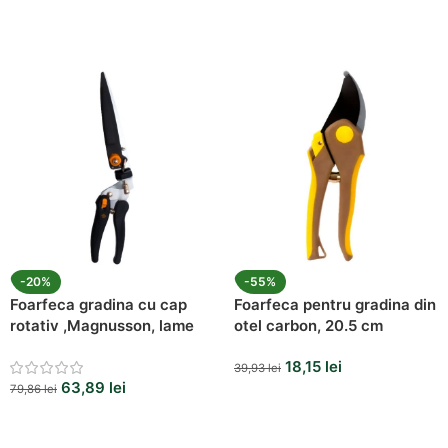
-20%
-55%
Foarfeca gradina cu cap
Foarfeca pentru gradina din
rotativ ,Magnusson, lame
otel carbon, 20.5 cm
otel
18,15
lei
39,93
lei
63,89
lei
79,86
lei