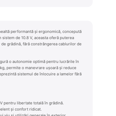
Amen
Supor
nealtă performantă și ergonomică, concepută
 un sistem de 10.8 V, aceasta oferă puterea
r de grădină, fără constrângerea cablurilor de
igură o autonomie optimă pentru lucrările în
 kg, permite o manevrare ușoară și reduce
reprezintă sistemul de înlocuire a lamelor fără
pentru libertate totală în grădină.
ent și confort ridicat.
 viu și utilizări generale în exterior.