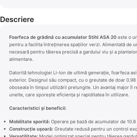
Descriere
Foarfeca de grădină cu acumulator Stihl ASA 20
este o u
pentru a facilita întreținerea spațiilor verzi. Alimentată de
necesară pentru tăierea precisă a gardului viu și a plantelo
alimentare.
Datorită tehnologiei Li-Ion de ultimă generație, foarfeca as
exterior. Designul său compact, cu o greutate de doar 0.98
oboseala în timpul utilizării prelungite. Un avantaj major îl 
unelte, care sporește eficiența și rapiditatea în utilizare.
Caracteristici și beneficii:
Mobilitate sporită:
Operare pe bază de acumulator de 10.8 V 
Construcție ușoară:
Greutate redusă pentru un control excel
Versatilitate:
Model optimizat special pentru tăierea gardului