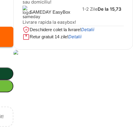
sau domiciliu!
1-2 Zile
De la 15,73
SAMEDAY EasyBox
Livrare rapida la easybox!
Detalii
Deschidere colet la livrare!
Detalii
Retur gratuit 14 zile!
Cel mai mic preț!
Set 5 Clești
56,86 LEI
t!