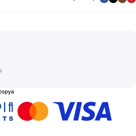
i
etopya