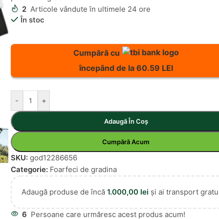
2
Articole vândute în ultimele 24 ore
În stoc
Cumpără cu
începând de la 60.59 LEI
-
+
Adaugă În Coș
Cumpără Acum
SKU:
god12286656
Categorie:
Foarfeci de gradina
Adaugă produse de încă
1.000,00
lei
și ai transport gratui
6
Persoane care urmăresc acest produs acum!