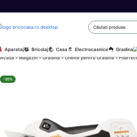
Aparataj
Bricolaj
Casa
Electrocasnice
Gradina
Acasă
»
Magazin
»
Gradina
»
Unelte pentru Gradina
»
Foarfec
-20%