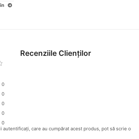
Recenziile Clienților
0
0
0
0
0
i autentificați, care au cumpărat acest produs, pot să scrie o