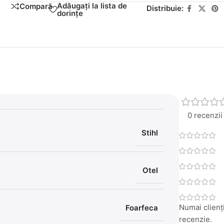
Adăugați la lista de
Compară
Distribuie:
dorințe
0 recenzii
Stihl
Otel
Numai clienți
Foarfeca
recenzie.