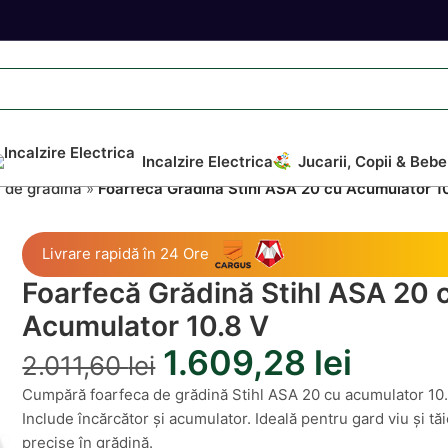
Incalzire Electrica
Jucarii, Copii & Bebe
i de gradina
»
Foarfecă Grădină Stihl ASA 20 cu Acumulator 1
Livrare rapidă în 24 Ore
Foarfecă Grădină Stihl ASA 20 
Acumulator 10.8 V
1.609,28
lei
2.011,60
lei
Cumpără foarfeca de grădină Stihl ASA 20 cu acumulator 10.
Include încărcător și acumulator. Ideală pentru gard viu și tăi
precise în grădină.