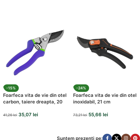
-15%
-24%
Foarfeca vita de vie din otel
Foarfeca vita de vie din otel
carbon, taiere dreapta, 20
inoxidabil, 21 cm
cm
35,07
lei
55,66
lei
41,26
lei
73,21
lei
Suntem prezenti pe: