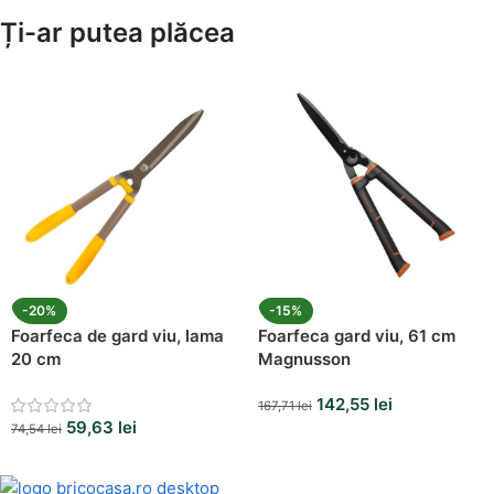
Ți-ar putea plăcea
-20%
-15%
Foarfeca de gard viu, lama
Foarfeca gard viu, 61 cm
20 cm
Magnusson
142,55
lei
167,71
lei
59,63
lei
74,54
lei