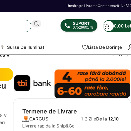
Urmărește Livrarea
Contactează-Ne
FA
SUPORT
0,00
Lei
0752960178
Surse De Iluminat
Listă De Dorințe
0.8 V
cu
Termene de Livrare
8 V.
1-2 Zile
De la 12,10
CARGUS
eri
Livrare rapida la Ship&Go