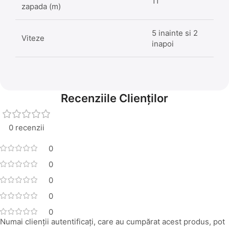
11
zapada (m)
5 inainte si 2
Viteze
inapoi
Recenziile Clienților
0 recenzii
0
0
0
0
0
Numai clienții autentificați, care au cumpărat acest produs, pot