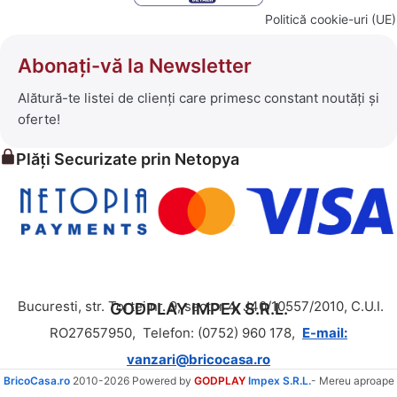
Politică cookie-uri (UE)
Abonați-vă la Newsletter
Alătură-te listei de clienți care primesc constant noutăți și
oferte!
Plăți Securizate prin Netopya
Bucuresti, str. Tortei nr. 9, sector 4, J40/10557/2010, C.U.I.
GODPLAY IMPEX S.R.L.
RO27657950,
Telefon: (0752) 960 178,
E-mail:
vanzari@bricocasa.ro
BricoCasa.ro
2010-2026 Powered by
GODPLAY
Impex S.R.L.
- Mereu aproape