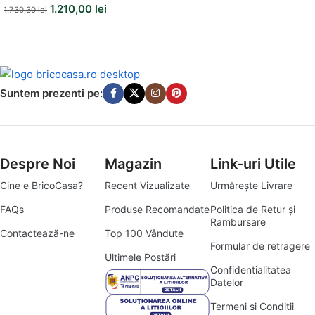
1.210,00
lei
1.730,30
lei
Suntem prezenti pe:
Despre Noi
Magazin
Link-uri Utile
Cine e BricoCasa?
Recent Vizualizate
Urmărește Livrare
FAQs
Produse Recomandate
Politica de Retur și
Rambursare
Contactează-ne
Top 100 Vândute
Formular de retragere
Ultimele Postări
Confidentialitatea
Datelor
Termeni si Conditii