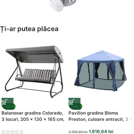
Amenajează-ți Baia cu Stil
Ți-ar putea plăcea
Suporți Hârtie Igenică
Vezi Oferta
-30%
-20%
Balansoar gradina Colorado,
Pavilion gradina Bloma
3 locuri, 205 x 130 x 165 cm,
Preston, culoare antracit, 3 x
sarcina maxima 200 kg
3 m
1.916,64
lei
2.395,80
lei