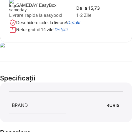
SAMEDAY EasyBox
De la 15,73
Livrare rapida la easybox!
1-2 Zile
Detalii
Deschidere colet la livrare!
Detalii
Retur gratuit 14 zile!
Cel mai mic preț!
Set 5 Clești
Specificații
56,86 LEI
BRAND
RURIS