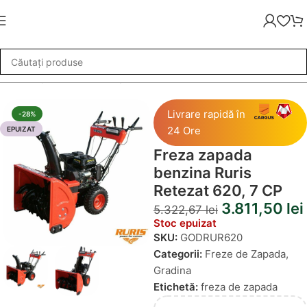
ze de Zapada
»
Freza zapada benzina Ruris Retezat 620, 7 CP
Livrare rapidă în
-28%
24 Ore
EPUIZAT
Freza zapada
benzina Ruris
Retezat 620, 7 CP
3.811,50
lei
5.322,67
lei
Stoc epuizat
SKU:
GODRUR620
Categorii:
Freze de Zapada
,
Gradina
Etichetă:
freza de zapada