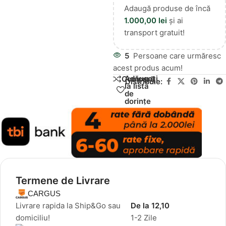
Adaugă produse de încă
1.000,00
lei
și ai
transport gratuit!
5
Persoane care urmăresc
acest produs acum!
Adăugați
Compară
Distribuie:
la lista
de
dorințe
Termene de Livrare
CARGUS
Livrare rapida la Ship&Go sau
De la 12,10
domiciliu!
1-2 Zile