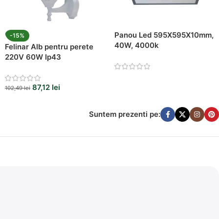
Panou Led 595X595X10mm,
-15%
40W, 4000k
Felinar Alb pentru perete
220V 60W Ip43
87,12
lei
102,49
lei
Suntem prezenti pe: