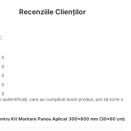
Recenziile Clienților
0
0
0
0
0
i autentificați, care au cumpărat acest produs, pot să scrie o
pentru
Kit Montare Panou Aplicat 300×600 mm (30×60 cm)