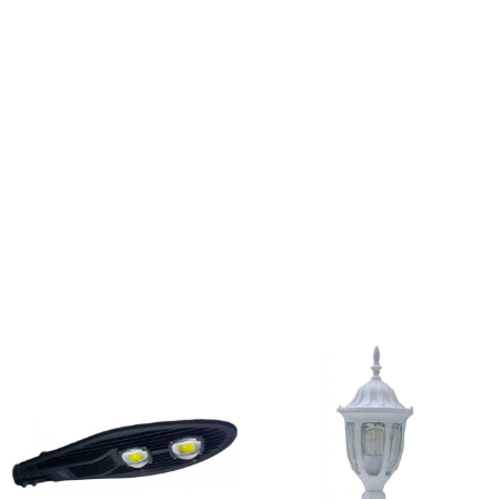
Amen
Supor