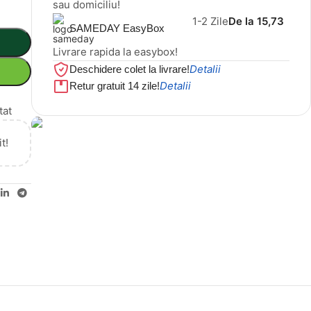
sau domiciliu!
1-2 Zile
De la 15,73
SAMEDAY EasyBox
Livrare rapida la easybox!
Detalii
Deschidere colet la livrare!
Detalii
Retur gratuit 14 zile!
tat
t!
Cel mai mic preț!
Set 5 Clești
56,86 LEI