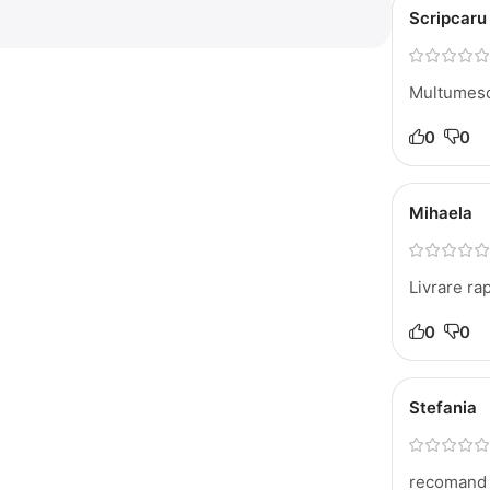
Scripcaru
Multumesc
0
0
Mihaela
Livrare ra
0
0
Stefania
recomand 