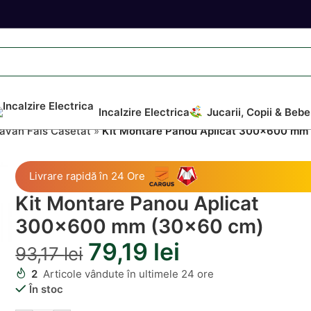
Incalzire Electrica
Jucarii, Copii & Bebe
avan Fals Casetat
»
Kit Montare Panou Aplicat 300×600 mm
Livrare rapidă în 24 Ore
Kit Montare Panou Aplicat
300×600 mm (30×60 cm)
79,19
lei
93,17
lei
2
Articole vândute în ultimele 24 ore
În stoc