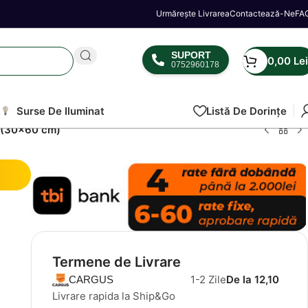
Urmărește Livrarea
Contactează-Ne
FA
SUPORT
0,00
Lei
0752960178
Surse De Iluminat
Listă De Dorințe
 (30×60 cm)
Termene de Livrare
1-2 Zile
De la 12,10
CARGUS
Livrare rapida la Ship&Go