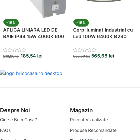
-15%
-15%
APLICA LINIARA LED DE
Corp Iluminat Industrial cu
BAIE IP44 15W 4000K 600
Led 100W 6400K Ø290
mm
185,54
lei
565,68
lei
218,28
lei
665,50
lei
Despre Noi
Magazin
Cine e BricoCasa?
Recent Vizualizate
FAQs
Produse Recomandate