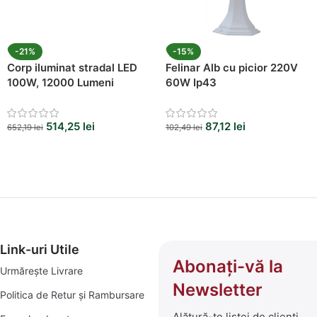
-21%
-15%
Corp iluminat stradal LED
Felinar Alb cu picior 220V
100W, 12000 Lumeni
60W Ip43
514,25
lei
87,12
lei
652,19
lei
102,49
lei
Link-uri Utile
Abonați-vă la
Urmărește Livrare
Newsletter
Politica de Retur și Rambursare
Alătură-te listei de clienți