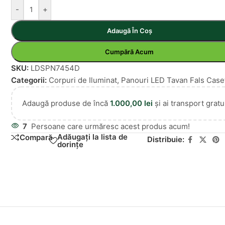
-
+
Adaugă În Coș
Cumpără Acum
SKU:
LDSPN7454D
Categorii:
Corpuri de Iluminat
,
Panouri LED Tavan Fals Case
Adaugă produse de încă
1.000,00
lei
și ai transport gratui
7
Persoane care urmăresc acest produs acum!
Adăugați la lista de
Compară
Distribuie:
dorințe