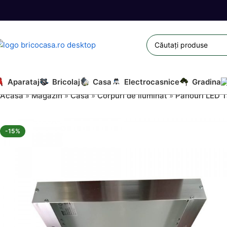
Aparataj
Bricolaj
Casa
Electrocasnice
Gradina
Acasă
»
Magazin
»
Casa
»
Corpuri de Iluminat
»
Panouri LED T
-15%