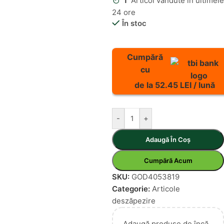
1
Articol vândute în ultimele
24 ore
În stoc
Cumpără
cu
de la 52.45 LEI / lună
-
+
Adaugă În Coș
Cumpără Acum
SKU:
GOD4053819
Categorie:
Articole
deszăpezire
Adaugă produse de încă