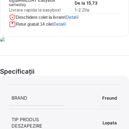
SAMEDAY EasyBox
De la 15,73
Livrare rapida la easybox!
1-2 Zile
Detalii
Deschidere colet la livrare!
Detalii
Retur gratuit 14 zile!
Cel mai mic preț!
Set 5 Clești
Specificații
56,86 LEI
BRAND
Freund
TIP PRODUS
Lopata
DESZAPEZIRE