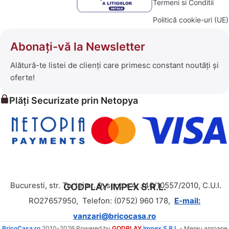
Termeni si Conditii
Politică cookie-uri (UE)
Abonați-vă la Newsletter
Alătură-te listei de clienți care primesc constant noutăți și
oferte!
Plăți Securizate prin Netopya
Bucuresti, str. Tortei nr. 9, sector 4, J40/10557/2010, C.U.I.
GODPLAY IMPEX S.R.L.
RO27657950,
Telefon: (0752) 960 178,
E-mail:
vanzari@bricocasa.ro
BricoCasa.ro
2010-2026 Powered by
GODPLAY
Impex S.R.L.
- Mereu aproape