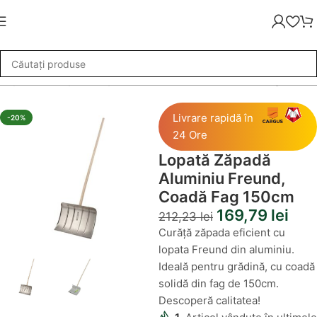
szăpezire
»
Lopată Zăpadă Aluminiu Freund, Coadă Fag 150cm
Livrare rapidă în
-20%
24 Ore
Lopată Zăpadă
Aluminiu Freund,
Coadă Fag 150cm
169,79
lei
212,23
lei
Curăță zăpada eficient cu
lopata Freund din aluminiu.
Ideală pentru grădină, cu coadă
solidă din fag de 150cm.
Descoperă calitatea!