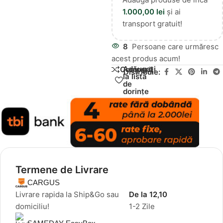
1.000,00
lei
și ai
transport gratuit!
8
Persoane care urmăresc
acest produs acum!
Adăugați
Compară
Distribuie:
la lista
de
dorințe
Termene de Livrare
CARGUS
Livrare rapida la Ship&Go sau
De la 12,10
domiciliu!
1-2 Zile