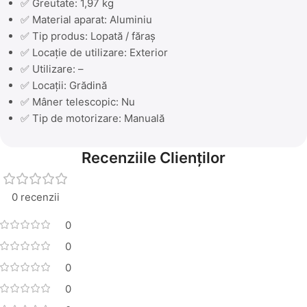
✅ Greutate: 1,97 kg
✅ Material aparat: Aluminiu
✅ Tip produs: Lopată / făraș
✅ Locație de utilizare: Exterior
✅ Utilizare: –
✅ Locații: Grădină
✅ Mâner telescopic: Nu
✅ Tip de motorizare: Manuală
Recenziile Clienților
0 recenzii
0
0
0
0