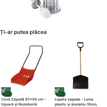
Amenajează-ți Baia cu Stil
Ți-ar putea plăcea
Suporți Hârtie Igenică
Vezi Oferta
-20%
-20%
Cuvă Zăpadă 67×54 cm –
Lopata zapada – Lama
Ușoară și Rezistentă
plastic și aluminiu 35cm,