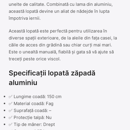
unelte de calitate. Combinată cu lama din aluminiu,
această lopată devine un aliat de nădejde în lupta
împotriva iernii.
Această lopată este perfectă pentru utilizarea în
diverse spații exterioare, de la aleile din fața casei, la
căile de acces din grădină sau chiar curți mai mari.
Este o unealtă manuală, fiabilă și gata să vă ajute să
treceți peste orice viscol.
Specificații lopată zăpadă
aluminiu
✅ Lungime coadă: 150 cm
✅ Material coadă: Fag
✅ Suprafață coadă: –
✅ Protecție talpă: Nu
✅ Tip de mâner: Drept