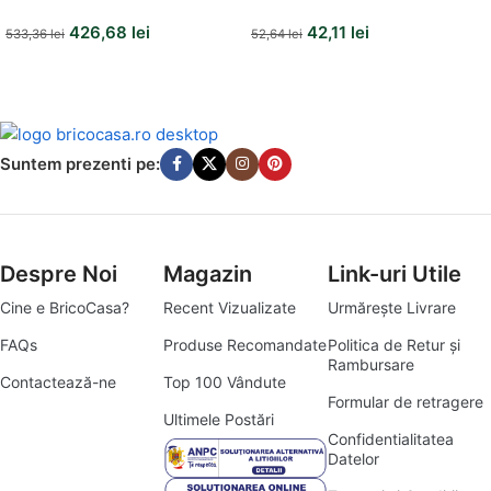
coada lemn 150cm
426,68
lei
42,11
lei
533,36
lei
52,64
lei
Suntem prezenti pe:
Despre Noi
Magazin
Link-uri Utile
Cine e BricoCasa?
Recent Vizualizate
Urmărește Livrare
FAQs
Produse Recomandate
Politica de Retur și
Rambursare
Contactează-ne
Top 100 Vândute
Formular de retragere
Ultimele Postări
Confidentialitatea
Datelor