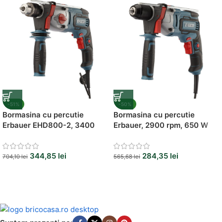
Vezi Oferta
-51%
-50%
Bormasina cu percutie
Bormasina cu percutie
Erbauer EHD800-2, 3400
Erbauer, 2900 rpm, 650 W
rpm, 800 W
344,85
lei
284,35
lei
704,10
lei
565,68
lei