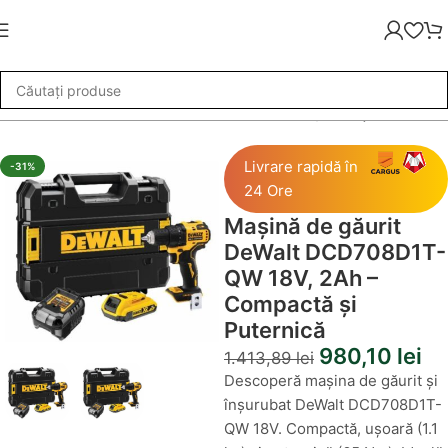
rit DeWalt DCD708D1T-QW 18V, 2Ah – Compactă și Puternică
Livrare rapidă în
-31%
24 Ore
Mașină de găurit
DeWalt DCD708D1T-
QW 18V, 2Ah –
Compactă și
Puternică
980,10
lei
1.413,89
lei
Descoperă mașina de găurit și
înșurubat DeWalt DCD708D1T-
QW 18V. Compactă, ușoară (1.1