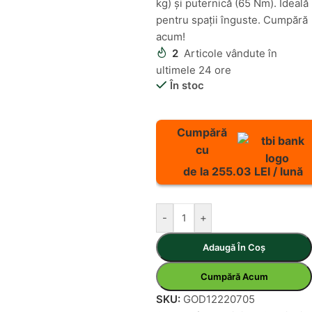
kg) și puternică (65 Nm). Ideală
pentru spații înguste. Cumpără
acum!
2
Articole vândute în
ultimele 24 ore
În stoc
Cumpără
cu
de la 255.03 LEI / lună
-
+
Adaugă În Coș
Cumpără Acum
SKU:
GOD12220705