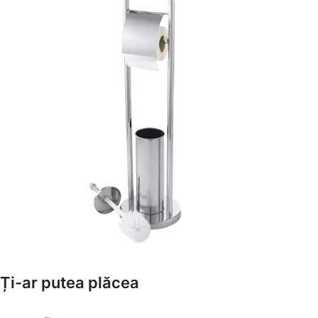
Amenajează-ți Baia cu Stil
Ți-ar putea plăcea
Suporți Hârtie Igenică