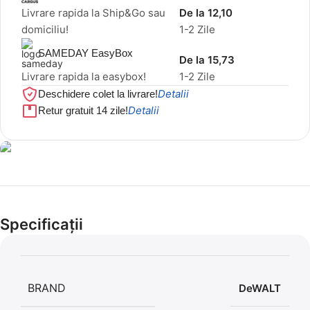
Livrare rapida la Ship&Go sau
De la 12,10
domiciliu!
1-2 Zile
SAMEDAY EasyBox
De la 15,73
Livrare rapida la easybox!
1-2 Zile
Detalii
Deschidere colet la livrare!
Detalii
Retur gratuit 14 zile!
Cel mai mic preț!
Set 5 Clești
Specificații
56,86 LEI
BRAND
DeWALT