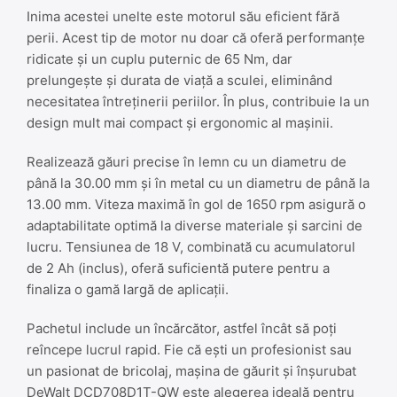
Inima acestei unelte este motorul său eficient fără
perii. Acest tip de motor nu doar că oferă performanțe
ridicate și un cuplu puternic de 65 Nm, dar
prelungește și durata de viață a sculei, eliminând
necesitatea întreținerii periilor. În plus, contribuie la un
design mult mai compact și ergonomic al mașinii.
Realizează găuri precise în lemn cu un diametru de
până la 30.00 mm și în metal cu un diametru de până la
13.00 mm. Viteza maximă în gol de 1650 rpm asigură o
adaptabilitate optimă la diverse materiale și sarcini de
lucru. Tensiunea de 18 V, combinată cu acumulatorul
de 2 Ah (inclus), oferă suficientă putere pentru a
finaliza o gamă largă de aplicații.
Pachetul include un încărcător, astfel încât să poți
reîncepe lucrul rapid. Fie că ești un profesionist sau
un pasionat de bricolaj, mașina de găurit și înșurubat
DeWalt DCD708D1T-QW este alegerea ideală pentru