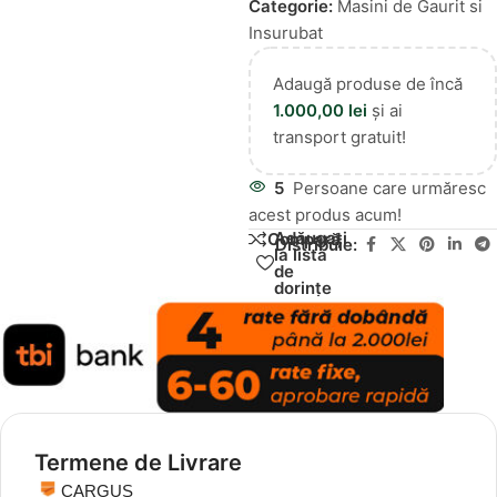
Categorie:
Masini de Gaurit si
Insurubat
Adaugă produse de încă
1.000,00
lei
și ai
transport gratuit!
5
Persoane care urmăresc
acest produs acum!
Adăugați
Compară
Distribuie:
la lista
de
dorințe
Termene de Livrare
CARGUS