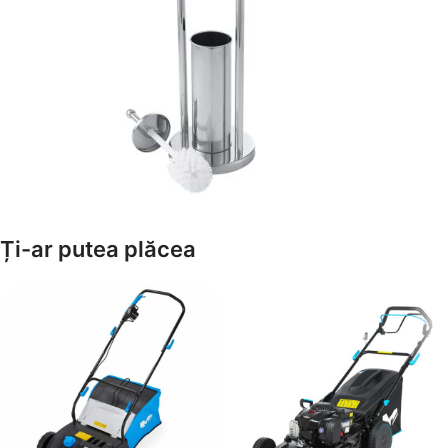
Amenajează-ți Baia cu Stil
Ți-ar putea plăcea
Suporți Hârtie Igenică
Vezi Oferta