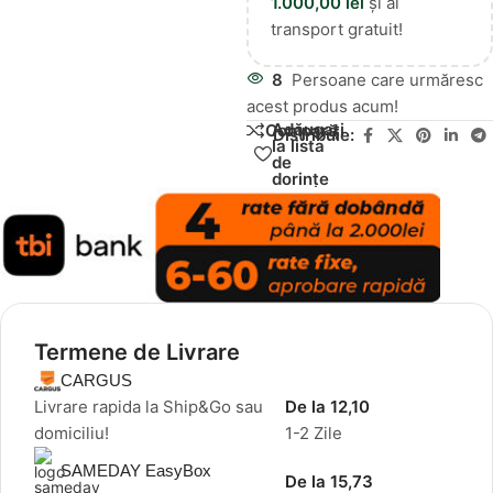
1.000,00
lei
și ai
transport gratuit!
8
Persoane care urmăresc
acest produs acum!
Adăugați
Compară
Distribuie:
la lista
de
dorințe
Termene de Livrare
CARGUS
Livrare rapida la Ship&Go sau
De la 12,10
domiciliu!
1-2 Zile
SAMEDAY EasyBox
De la 15,73