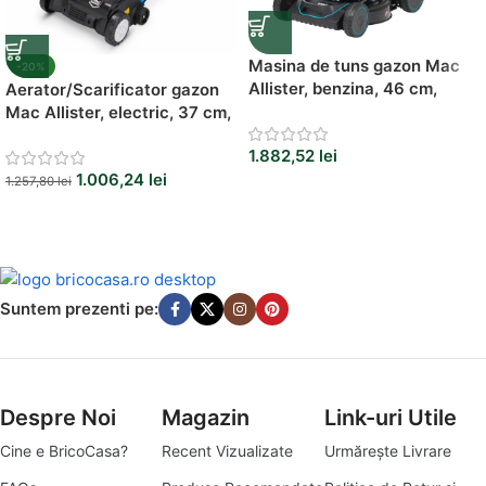
Masina de tuns gazon Mac
-20%
Allister, benzina, 46 cm,
Aerator/Scarificator gazon
140cc
Mac Allister, electric, 37 cm,
1400 W
1.882,52
lei
1.006,24
lei
1.257,80
lei
Suntem prezenti pe:
Despre Noi
Magazin
Link-uri Utile
Cine e BricoCasa?
Recent Vizualizate
Urmărește Livrare