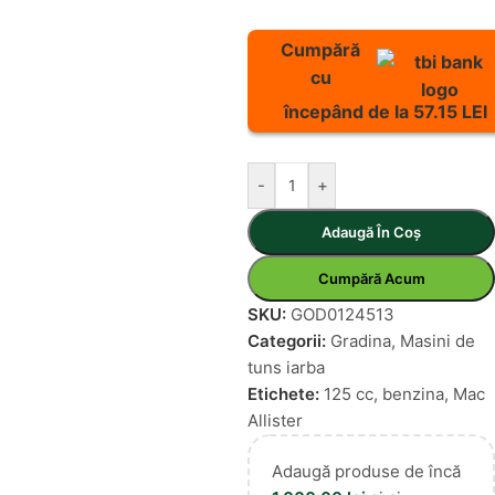
Cumpără
cu
începând de la 57.15 LEI
-
+
Adaugă În Coș
Cumpără Acum
SKU:
GOD0124513
Categorii:
Gradina
,
Masini de
tuns iarba
Etichete:
125 cc
,
benzina
,
Mac
Allister
Adaugă produse de încă