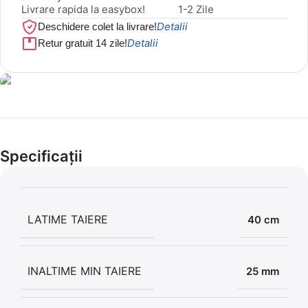
Livrare rapida la easybox!
1-2 Zile
Detalii
Deschidere colet la livrare!
Detalii
Retur gratuit 14 zile!
Cel mai mic preț!
Set 5 Clești
Specificații
56,86 LEI
LATIME TAIERE
40 cm
INALTIME MIN TAIERE
25 mm