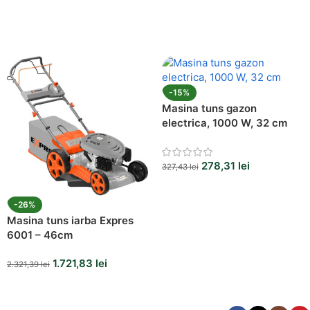
-15%
Masina tuns gazon
electrica, 1000 W, 32 cm
278,31
lei
327,43
lei
-26%
Masina tuns iarba Expres
6001 – 46cm
1.721,83
lei
2.321,39
lei