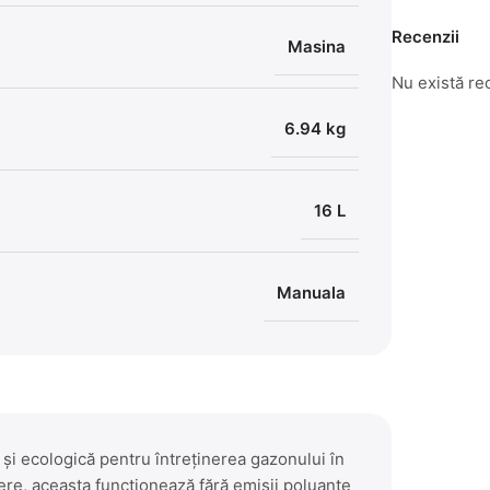
Recenzii
Masina
Nu există re
6.94 kg
16 L
Manuala
 și ecologică pentru întreținerea gazonului în
gere, aceasta funcționează fără emisii poluante