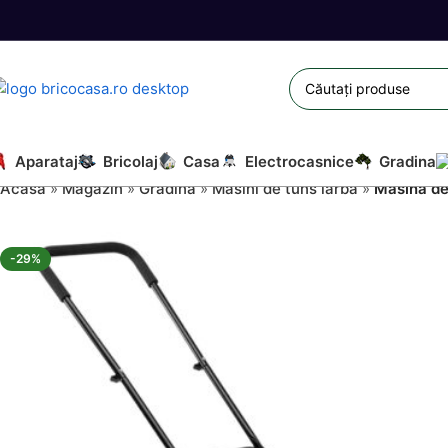
Aparataj
Bricolaj
Casa
Electrocasnice
Gradina
Acasă
»
Magazin
»
Gradina
»
Masini de tuns iarba
»
Masina de
-29%