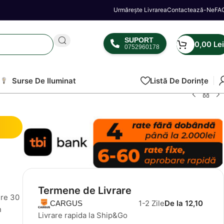
Urmărește Livrarea
Contactează-Ne
FA
SUPORT
0,00
Lei
0752960178
Surse De Iluminat
Listă De Dorințe
Termene de Livrare
ere 30
1-2 Zile
De la 12,10
CARGUS
n
Livrare rapida la Ship&Go