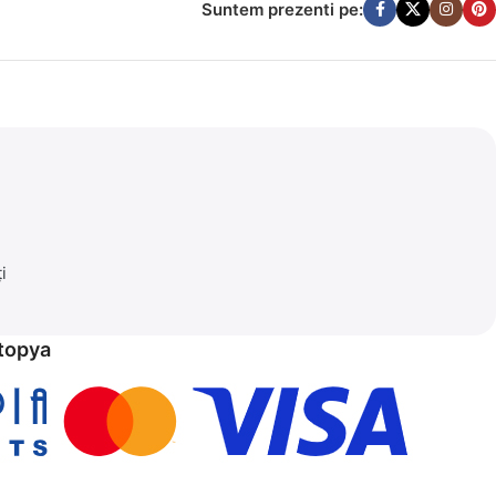
Suntem prezenti pe:
i
etopya