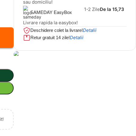
sau domiciliu!
1-2 Zile
De la 15,73
SAMEDAY EasyBox
Livrare rapida la easybox!
Detalii
Deschidere colet la livrare!
Detalii
Retur gratuit 14 zile!
Cel mai mic preț!
Set 5 Clești
56,86 LEI
t!