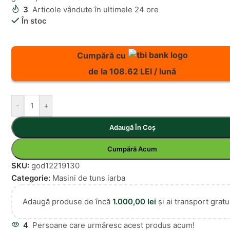
3
Articole vândute în ultimele 24 ore
În stoc
Cumpără cu
de la 108.62 LEI / lună
-
+
Adaugă În Coș
Cumpără Acum
SKU:
god12219130
Categorie:
Masini de tuns iarba
Adaugă produse de încă
1.000,00
lei
și ai transport gratui
4
Persoane care urmăresc acest produs acum!