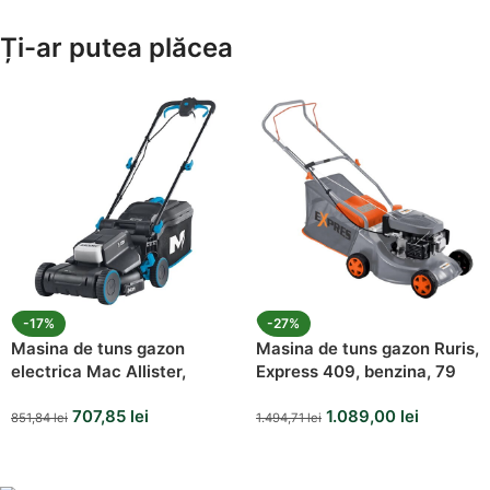
Ți-ar putea plăcea
-17%
-27%
Masina de tuns gazon
Masina de tuns gazon Ruris,
electrica Mac Allister,
Express 409, benzina, 79
1300W, 34 cm
cc, 2.5 cp, 40 cm
707,85
lei
1.089,00
lei
851,84
lei
1.494,71
lei