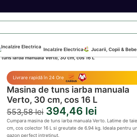
Incalzire Electrica
Jucarii, Copii & Bebe
 tuns iarba manuala Verto, 30 cm, cos 16 L
Livrare rapidă în 24 Ore
Masina de tuns iarba manuala
Verto, 30 cm, cos 16 L
394,46
lei
553,58
lei
Cumpara masina de tuns iarba manuala Verto. Latime de tai
cm, cos colector 16 L si greutate de 6.94 kg. Ideala pentru u
gazon perfect intretinut.