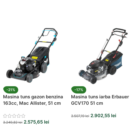
-21%
-17%
Masina tuns gazon benzina
Masina tuns iarba Erbauer
163cc, Mac Allister, 51 cm
GCV170 51 cm
2.902,55
lei
3.507,19
lei
2.575,65
lei
3.249,82
lei