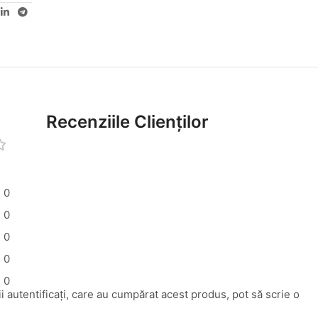
Recenziile Clienților
0
0
0
0
0
i autentificați, care au cumpărat acest produs, pot să scrie o