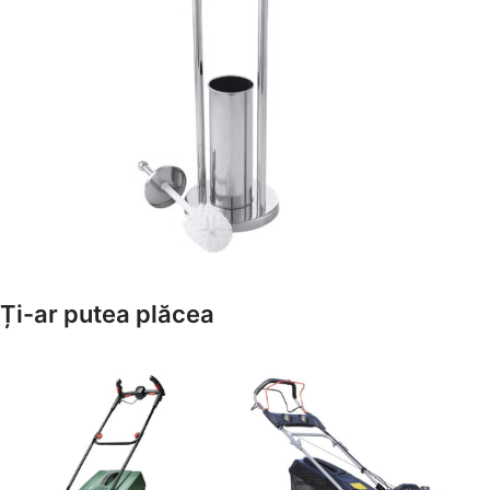
Amenajează-ți Baia cu Stil
Ți-ar putea plăcea
Suporți Hârtie Igenică
Vezi Oferta