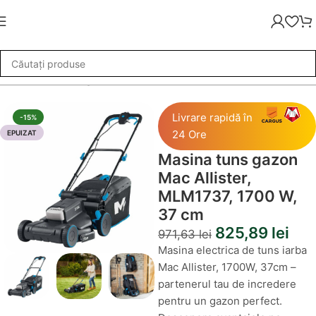
ba
»
Masina tuns gazon Mac Allister, MLM1737, 1700 W, 37 cm
Livrare rapidă în
-15%
24 Ore
EPUIZAT
Masina tuns gazon
Mac Allister,
MLM1737, 1700 W,
37 cm
825,89
lei
971,63
lei
Masina electrica de tuns iarba
Mac Allister, 1700W, 37cm –
partenerul tau de incredere
pentru un gazon perfect.