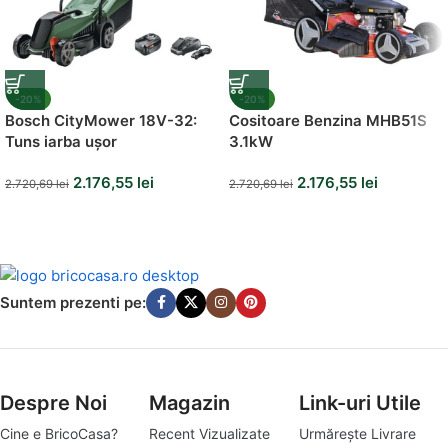
-20%
-20%
Bosch CityMower 18V-32:
Cositoare Benzina MHB51S
Tuns iarba ușor
3.1kW
2.176,55
lei
2.176,55
lei
2.720,69
lei
2.720,69
lei
Suntem prezenti pe:
Despre Noi
Magazin
Link-uri Utile
Cine e BricoCasa?
Recent Vizualizate
Urmărește Livrare