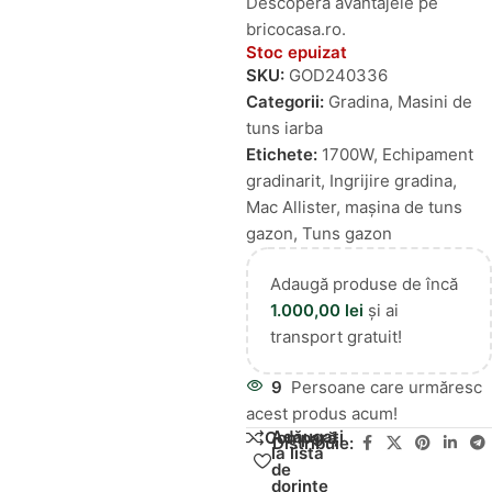
Descopera avantajele pe
bricocasa.ro.
Stoc epuizat
SKU:
GOD240336
Categorii:
Gradina
,
Masini de
tuns iarba
Etichete:
1700W
,
Echipament
gradinarit
,
Ingrijire gradina
,
Mac Allister
,
mașina de tuns
gazon
,
Tuns gazon
Adaugă produse de încă
1.000,00
lei
și ai
transport gratuit!
9
Persoane care urmăresc
acest produs acum!
Adăugați
Compară
Distribuie:
la lista
de
dorințe