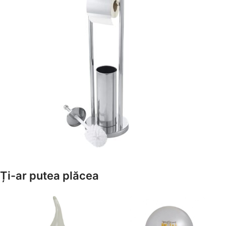
Amenajează-ți Baia cu Stil
Ți-ar putea plăcea
Suporți Hârtie Igenică
Vezi Oferta