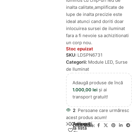
luminos cu chip-uri led de
inalta calitate,amplificate de
lupe de inalta precizie este
ideal atunci cand doriti doar
inlocuirea sursei de iluminat
fara a fi nevoie sa achizitionati
un corp nou.
Stoc epuizat
SKU:
LDSPN6731
Categorii:
Module LED
,
Surse
de Iluminat
Adaugă produse de încă
1.000,00
lei
și ai
transport gratuit!
2
Persoane care urmăresc
acest produs acum!
Adăugați
Compară
Distribuie:
la lista