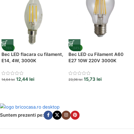
-15%
-34%
Bec LED flacara cu filament,
Bec LED cu Filament A60
E14, 4W, 3000K
E27 10W 220V 3000K
12,44
lei
15,73
lei
14,64
lei
23,96
lei
Suntem prezenti pe: