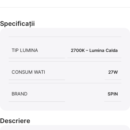
Cel mai mic preț!
Set 5 Clești
Specificații
56,86 LEI
TIP LUMINA
2700K – Lumina Calda
CONSUM WATI
27W
BRAND
SPIN
Descriere