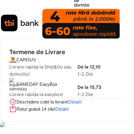
de
dorințe
Termene de Livrare
CARGUS
Livrare rapida la Ship&Go sau
De la 12,10
domiciliu!
1-2 Zile
SAMEDAY EasyBox
De la 15,73
Livrare rapida la easybox!
1-2 Zile
Detalii
Deschidere colet la livrare!
Detalii
Retur gratuit 14 zile!