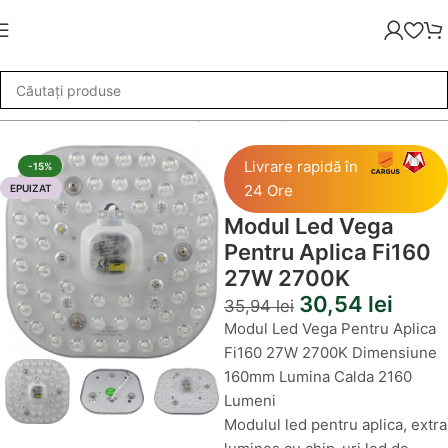
Module LED
»
Modul Led Vega Pentru Aplica Fi160 27W 2700K
Livrare rapidă în
-15%
24 Ore
EPUIZAT
Modul Led Vega
Pentru Aplica Fi160
27W 2700K
30,54
lei
35,94
lei
Modul Led Vega Pentru Aplica
Fi160 27W 2700K Dimensiune
160mm Lumina Calda 2160
Lumeni
Modulul led pentru aplica, extra