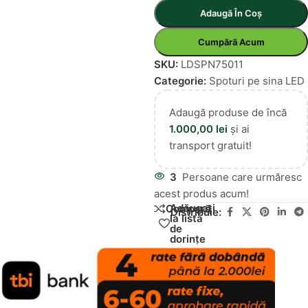
Adaugă În Coș
Cumpără Acum
SKU:
LDSPN75011
Categorie:
Spoturi pe sina LED
Adaugă produse de încă
1.000,00
lei
și ai
transport gratuit!
3
Persoane care urmăresc
acest produs acum!
Adăugați
Compară
Distribuie:
la lista
de
dorințe