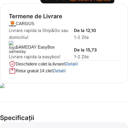
Termene de Livrare
CARGUS
Livrare rapida la Ship&Go sau
De la 12,10
domiciliu!
1-2 Zile
SAMEDAY EasyBox
De la 15,73
Livrare rapida la easybox!
1-2 Zile
Detalii
Deschidere colet la livrare!
Detalii
Retur gratuit 14 zile!
Cel mai mic preț!
Set 5 Clești
Specificații
56,86 LEI