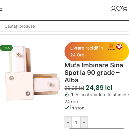
turi pe sina LED
»
Mufa Imbinare Sina Spot la 90 grade – Alba
Livrare rapidă în
-15%
24 Ore
Mufa Imbinare Sina
Spot la 90 grade –
Alba
24,89
lei
29,28
lei
1
Articol vândute în ultimele
24 ore
În stoc
-
+