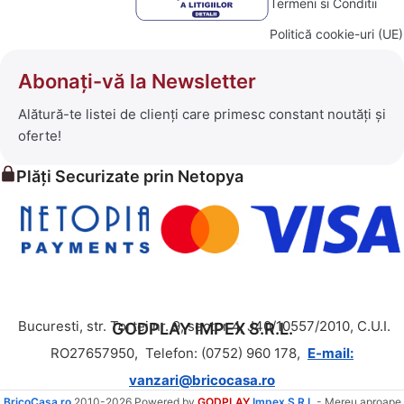
Termeni si Conditii
Politică cookie-uri (UE)
Abonați-vă la Newsletter
Alătură-te listei de clienți care primesc constant noutăți și
oferte!
Plăți Securizate prin Netopya
Bucuresti, str. Tortei nr. 9, sector 4, J40/10557/2010, C.U.I.
GODPLAY IMPEX S.R.L.
RO27657950,
Telefon: (0752) 960 178,
E-mail:
vanzari@bricocasa.ro
BricoCasa.ro
2010-2026 Powered by
GODPLAY
Impex S.R.L.
- Mereu aproape