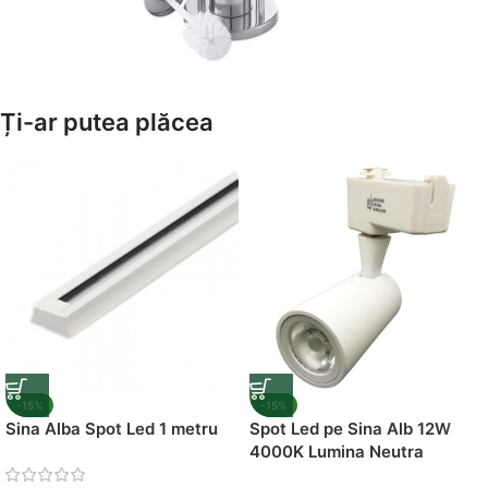
Amenajează-ți Baia cu Stil
Ți-ar putea plăcea
Suporți Hârtie Igenică
Vezi Oferta
-15%
-15%
Sina Alba Spot Led 1 metru
Spot Led pe Sina Alb 12W
4000K Lumina Neutra