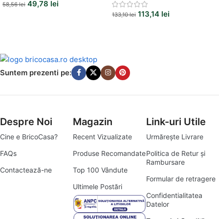
49,78
lei
58,56
lei
113,14
lei
133,10
lei
Suntem prezenti pe:
Despre Noi
Magazin
Link-uri Utile
Cine e BricoCasa?
Recent Vizualizate
Urmărește Livrare
FAQs
Produse Recomandate
Politica de Retur și
Rambursare
Contactează-ne
Top 100 Vândute
Formular de retragere
Ultimele Postări
Confidentialitatea
Datelor