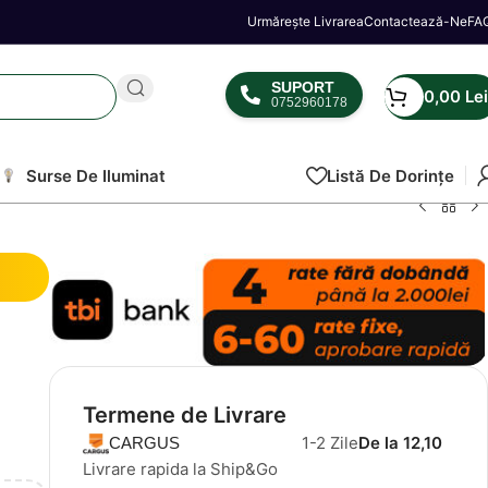
Urmărește Livrarea
Contactează-Ne
FA
SUPORT
0,00
Lei
0752960178
Surse De Iluminat
Listă De Dorințe
Termene de Livrare
1-2 Zile
De la 12,10
CARGUS
Livrare rapida la Ship&Go