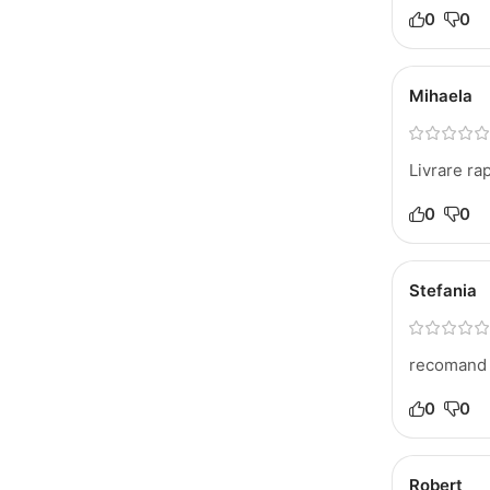
0
0
Mihaela
Livrare ra
0
0
Stefania
recomand 
0
0
Robert