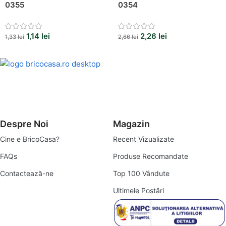
0355
0354
1,14
lei
2,26
lei
1,33
lei
2,66
lei
Despre Noi
Magazin
Cine e BricoCasa?
Recent Vizualizate
FAQs
Produse Recomandate
Contactează-ne
Top 100 Vândute
Ultimele Postări