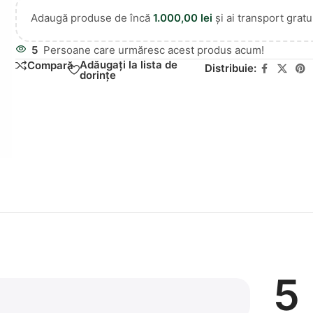
Adaugă produse de încă
1.000,00
lei
și ai transport gratui
5
Persoane care urmăresc acest produs acum!
Adăugați la lista de
Compară
Distribuie:
dorințe
5