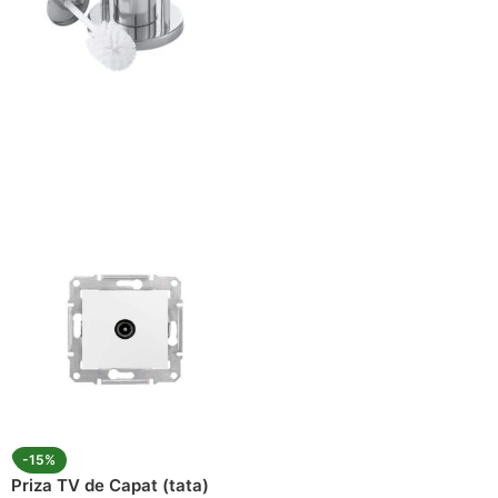
ajează-ți Baia cu Stil
ți Hârtie Igenică
Vezi Oferta
-15%
Priza TV de Capat (tata)