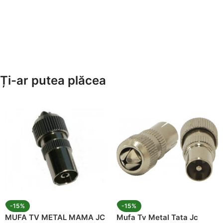
Ți-ar putea plăcea
-15%
-15%
MUFA TV METAL MAMA JC
Mufa Tv Metal Tata Jc