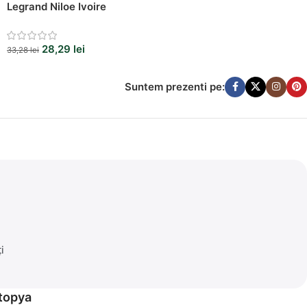
Legrand Niloe Ivoire
28,29
lei
33,28
lei
Suntem prezenti pe:
i
etopya