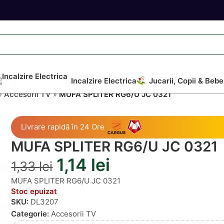
Incalzire Electrica
Jucarii, Copii & Bebe
»
Accesorii TV
»
MUFA SPLITER RG6/U JC 0321
Livrare rapidă în 24 Ore
MUFA SPLITER RG6/U JC 0321
1,14
lei
1,33
lei
MUFA SPLITER RG6/U JC 0321
Stoc epuizat
SKU:
DL3207
Categorie:
Accesorii TV