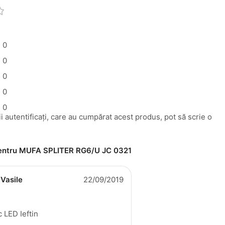
0
0
0
0
0
i autentificați, care au cumpărat acest produs, pot să scrie o
pentru
MUFA SPLITER RG6/U JC 0321
 Vasile
22/09/2019
 LED Ieftin