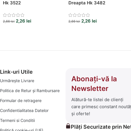
Hk 3522
Dreapta Hk 3482
2,26
lei
2,26
lei
2,66
lei
2,66
lei
Link-uri Utile
Abonați-vă la
Urmărește Livrare
Newsletter
Politica de Retur și Rambursare
Alătură-te listei de clienți
Formular de retragere
care primesc constant noutăț
Confidentialitatea Datelor
și oferte!
Termeni si Conditii
Plăți Securizate prin N
Politică cookie-uri (UE)