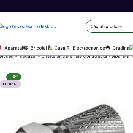
Aparataj
Bricolaj
Casa
Electrocasnice
Gradina
Acasă
»
Magazin
»
Unelte si Materiale Constructii
»
Aparataj
-15%
EPUIZAT