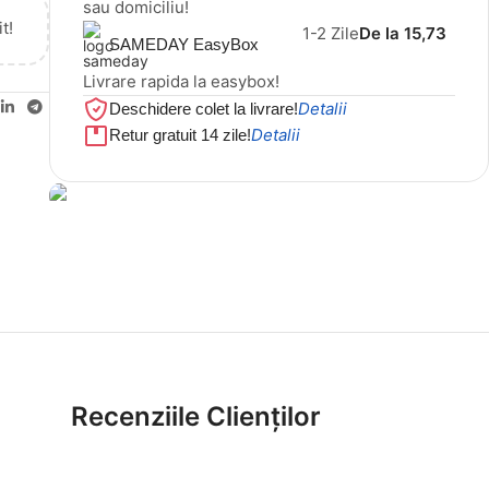
sau domiciliu!
t!
1-2 Zile
De la 15,73
SAMEDAY EasyBox
Livrare rapida la easybox!
Detalii
Deschidere colet la livrare!
Detalii
Retur gratuit 14 zile!
Cel mai mic preț!
Set 5 Clești
56,86 LEI
Recenziile Clienților