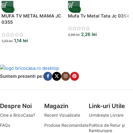
-15%
-15%
MUFA TV METAL MAMA JC
Mufa Tv Metal Tata Jc 0354
0355
2,26
lei
2,66
lei
1,14
lei
1,33
lei
Suntem prezenti pe:
Despre Noi
Magazin
Link-uri Utile
Cine e BricoCasa?
Recent Vizualizate
Urmărește Livrare
FAQs
Produse Recomandate
Politica de Retur și
Rambursare