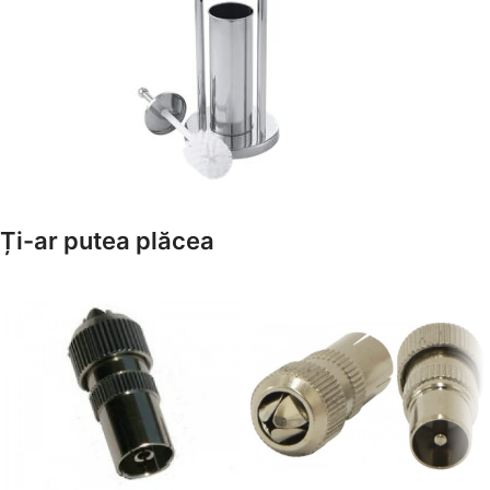
Amenajează-ți Baia cu Stil
Ți-ar putea plăcea
Suporți Hârtie Igenică
Vezi Oferta