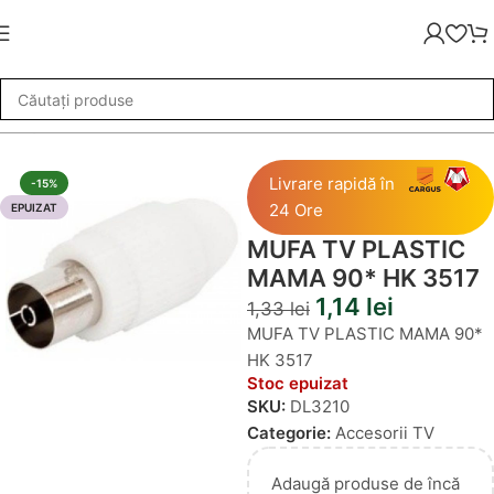
rataj
»
Accesorii TV
»
MUFA TV PLASTIC MAMA 90* HK 3517
Livrare rapidă în
-15%
24 Ore
EPUIZAT
MUFA TV PLASTIC
MAMA 90* HK 3517
1,14
lei
1,33
lei
MUFA TV PLASTIC MAMA 90*
HK 3517
Stoc epuizat
SKU:
DL3210
Categorie:
Accesorii TV
Adaugă produse de încă