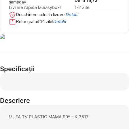
De la 15,73
Livrare rapida la easybox!
1-2 Zile
Detalii
Deschidere colet la livrare!
Detalii
Retur gratuit 14 zile!
Cel mai mic preț!
Set 5 Clești
Specificații
56,86 LEI
Descriere
MUFA TV PLASTIC MAMA 90* HK 3517