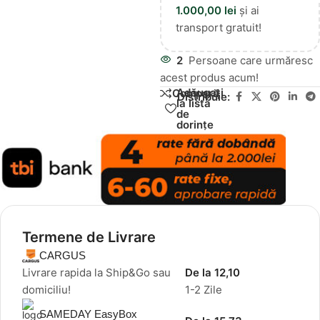
1.000,00
lei
și ai
transport gratuit!
2
Persoane care urmăresc
acest produs acum!
Adăugați
Compară
Distribuie:
la lista
de
dorințe
Termene de Livrare
CARGUS
Livrare rapida la Ship&Go sau
De la 12,10
domiciliu!
1-2 Zile
SAMEDAY EasyBox