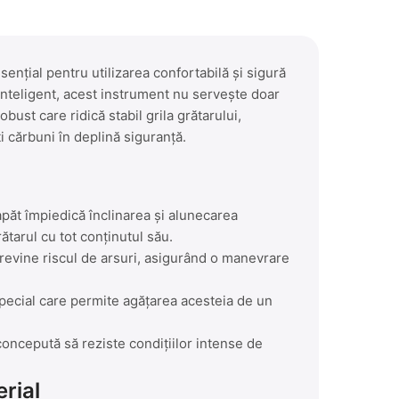
ențial pentru utilizarea confortabilă și sigură
 inteligent, acest instrument nu servește doar
bust care ridică stabil grila grătarului,
 cărbuni în deplină siguranță.
apăt împiedică înclinarea și alunecarea
rătarul cu tot conținutul său.
previne riscul de arsuri, asigurând o manevrare
pecial care permite agățarea acesteia de un
concepută să reziste condițiilor intense de
erial