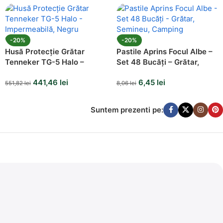
-20%
-20%
Husă Protecție Grătar
Pastile Aprins Focul Albe –
Tenneker TG-5 Halo –
Set 48 Bucăți – Grătar,
Impermeabilă, Negru
Semineu, Camping
441,46
lei
6,45
lei
551,82
lei
8,06
lei
Suntem prezenti pe: