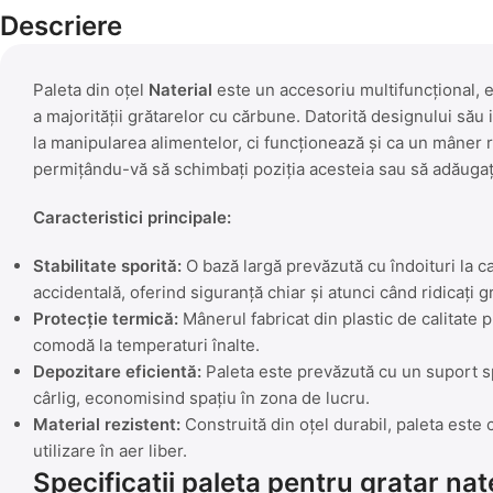
Descriere
Paleta din oțel
Naterial
este un accesoriu multifuncțional, es
a majorității grătarelor cu cărbune. Datorită designului său
la manipularea alimentelor, ci funcționează și ca un mâner ro
permițându-vă să schimbați poziția acesteia sau să adăugați
Caracteristici principale:
Stabilitate sporită:
O bază largă prevăzută cu îndoituri la c
accidentală, oferind siguranță chiar și atunci când ridicați g
Protecție termică:
Mânerul fabricat din plastic de calitate 
comodă la temperaturi înalte.
Depozitare eficientă:
Paleta este prevăzută cu un suport s
cârlig, economisind spațiu în zona de lucru.
Material rezistent:
Construită din oțel durabil, paleta este 
utilizare în aer liber.
Specificații paleta pentru gratar nat