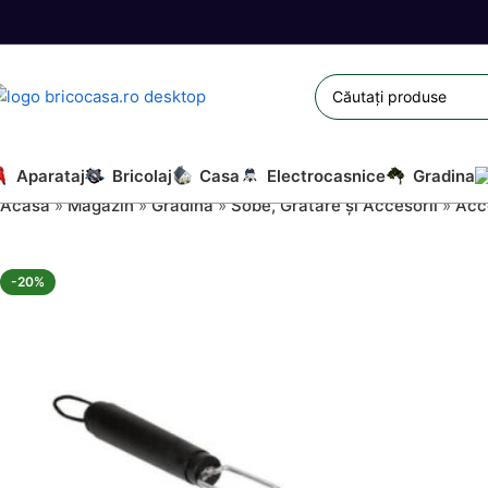
Aparataj
Bricolaj
Casa
Electrocasnice
Gradina
Acasă
»
Magazin
»
Gradina
»
Sobe, Grătare și Accesorii
»
Acce
-20%