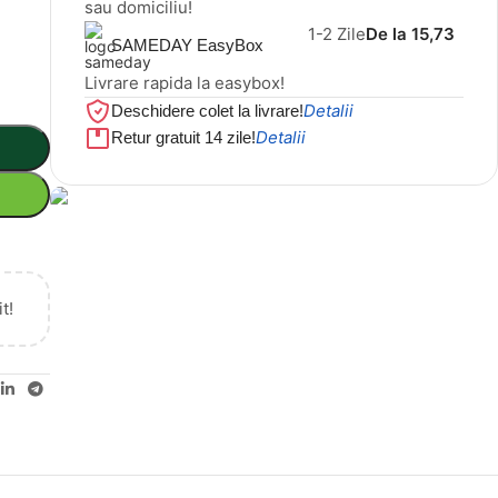
sau domiciliu!
1-2 Zile
De la 15,73
SAMEDAY EasyBox
Livrare rapida la easybox!
Detalii
Deschidere colet la livrare!
Detalii
Retur gratuit 14 zile!
Cel mai mic preț!
Set 5 Clești
t!
56,86 LEI