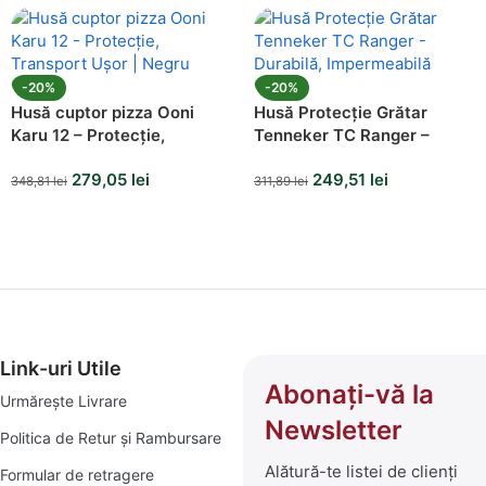
-20%
-20%
Husă cuptor pizza Ooni
Husă Protecție Grătar
Karu 12 – Protecție,
Tenneker TC Ranger –
Transport Ușor | Negru
Durabilă, Impermeabilă
279,05
lei
249,51
lei
348,81
lei
311,89
lei
Link-uri Utile
Abonați-vă la
Urmărește Livrare
Newsletter
Politica de Retur și Rambursare
Alătură-te listei de clienți
Formular de retragere