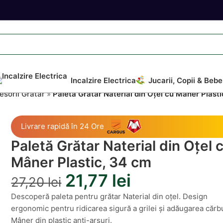
Incalzire Electrica
Jucarii, Copii & Bebe
sorii Grătar
»
Paletă Grătar Naterial din Oțel cu Mâner Plast
Livrare rapidă în 24 Ore
Paletă Grătar Naterial din Oțel 
Mâner Plastic, 34 cm
21,77
lei
27,20
lei
Descoperă paleta pentru grătar Naterial din oțel. Design
ergonomic pentru ridicarea sigură a grilei și adăugarea cărbu
Mâner din plastic anti-arsuri.