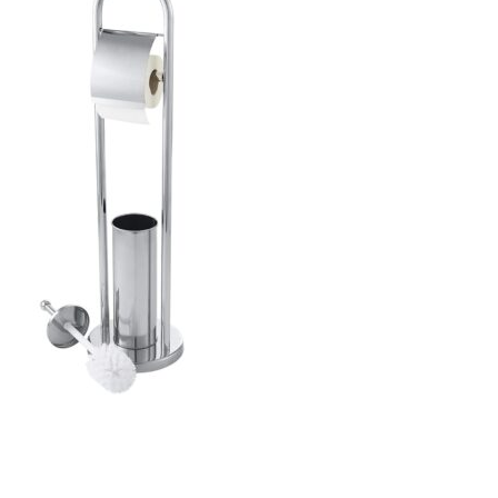
ajează-ți Baia cu Stil
ți Hârtie Igenică