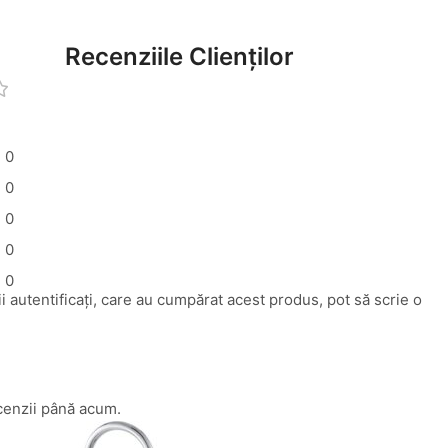
Recenziile Clienților
0
0
0
0
0
i autentificați, care au cumpărat acest produs, pot să scrie o
cenzii până acum.