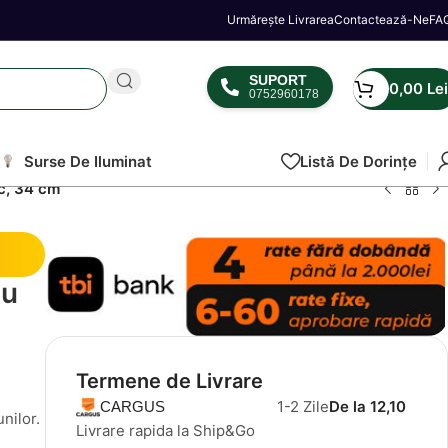
Urmărește Livrarea
Contactează-Ne
FA
SUPORT
0,00
Lei
0752960178
Surse De Iluminat
Listă De Dorințe
ic, 34 cm
cu
Termene de Livrare
1-2 Zile
De la 12,10
CARGUS
nilor.
Livrare rapida la Ship&Go