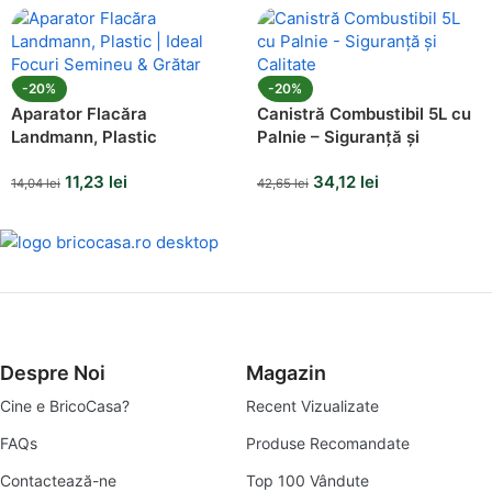
-20%
-20%
Aparator Flacăra
Canistră Combustibil 5L cu
Landmann, Plastic
Palnie – Siguranță și
Calitate
11,23
lei
34,12
lei
14,04
lei
42,65
lei
Despre Noi
Magazin
Cine e BricoCasa?
Recent Vizualizate
FAQs
Produse Recomandate
Contactează-ne
Top 100 Vândute