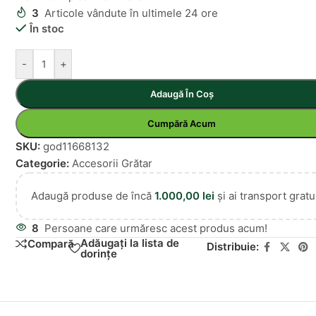
3
Articole vândute în ultimele 24 ore
În stoc
-
+
Adaugă În Coș
Cumpără Acum
SKU:
god11668132
Categorie:
Accesorii Grătar
Adaugă produse de încă
1.000,00
lei
și ai transport gratui
8
Persoane care urmăresc acest produs acum!
Adăugați la lista de
Compară
Distribuie:
dorințe