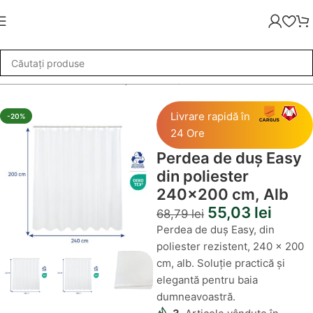
ii de baie
»
Perdea de duș Easy din poliester 240×200 cm, Alb
Livrare rapidă în
-20%
24 Ore
Perdea de duș Easy
din poliester
240×200 cm, Alb
55,03
lei
68,79
lei
Perdea de duș Easy, din
poliester rezistent, 240 x 200
cm, alb. Soluție practică și
elegantă pentru baia
dumneavoastră.