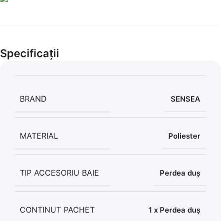
Cel mai mic preț!
Set 5 Clești
Specificații
56,86 LEI
BRAND
SENSEA
MATERIAL
Poliester
TIP ACCESORIU BAIE
Perdea duș
CONTINUT PACHET
1 x Perdea duș