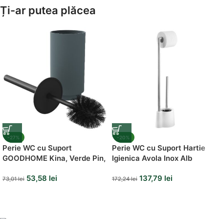
Amenajează-ți Baia cu Stil
Ți-ar putea plăcea
Suporți Hârtie Igenică
Vezi Oferta
-27%
-20%
Perie WC cu Suport
Perie WC cu Suport Hartie
GOODHOME Kina, Verde Pin,
Igienica Avola Inox Alb
42 cm
53,58
lei
137,79
lei
73,01
lei
172,24
lei