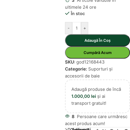
3
Articole vândute în
ultimele 24 ore
În stoc
-
+
Adaugă În Coș
Cumpără Acum
SKU:
god12168443
Categorie:
Suporturi și
accesorii de baie
Adaugă produse de încă
1.000,00
lei
și ai
transport gratuit!
8
Persoane care urmăresc
acest produs acum!
Adăugați
Compară