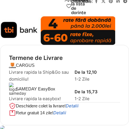
Distribuie:
la lista
de
dorințe
Termene de Livrare
CARGUS
Livrare rapida la Ship&Go sau
De la 12,10
domiciliu!
1-2 Zile
SAMEDAY EasyBox
De la 15,73
Livrare rapida la easybox!
1-2 Zile
Detalii
Deschidere colet la livrare!
Detalii
Retur gratuit 14 zile!