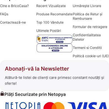
Cine e BricoCasa?
Recent Vizualizate
Urmărește Livrare
FAQs
Produse Recomandate
Politica de Retur și
Rambursare
Contactează-ne
Top 100 Vândute
Formular de retragere
Ultimele Postări
Confidentialitatea
Datelor
Termeni si Conditii
Politică cookie-uri (UE)
Abonați-vă la Newsletter
Alătură-te listei de clienți care primesc constant noutăți și
oferte!
Plăți Securizate prin Netopya