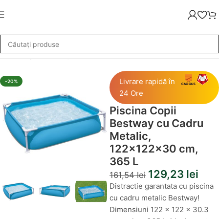
scina Copii Bestway cu Cadru Metalic, 122x122x30 cm, 365 L
Livrare rapidă în
-20%
24 Ore
Piscina Copii
Bestway cu Cadru
Metalic,
122x122x30 cm,
365 L
129,23
lei
161,54
lei
Distractie garantata cu piscina
cu cadru metalic Bestway!
Dimensiuni 122 x 122 x 30.3