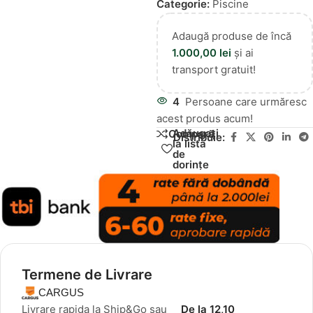
Categorie:
Piscine
Adaugă produse de încă
1.000,00
lei
și ai
transport gratuit!
4
Persoane care urmăresc
acest produs acum!
Adăugați
Compară
Distribuie:
la lista
de
dorințe
Termene de Livrare
CARGUS
Livrare rapida la Ship&Go sau
De la 12,10