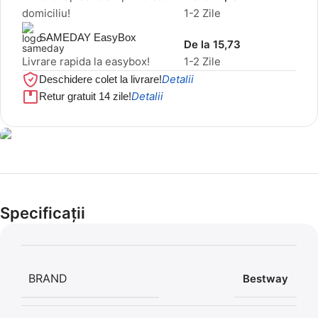
domiciliu!
1-2 Zile
SAMEDAY EasyBox
De la 15,73
Livrare rapida la easybox!
1-2 Zile
Detalii
Deschidere colet la livrare!
Detalii
Retur gratuit 14 zile!
Cel mai mic preț!
Set 5 Clești
Specificații
56,86 LEI
BRAND
Bestway