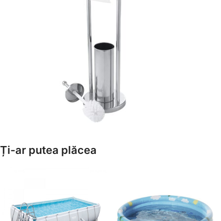
Amenajează-ți Baia cu Stil
Ți-ar putea plăcea
Suporți Hârtie Igenică
Vezi Oferta