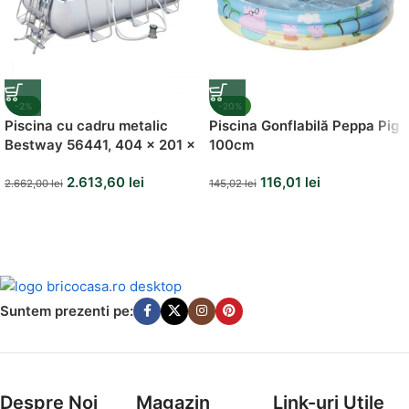
-2%
-20%
Piscina cu cadru metalic
Piscina Gonflabilă Peppa Pig
Bestway 56441, 404 x 201 x
100cm
100 cm, scara si pompa
2.613,60
lei
116,01
lei
filtrare
2.662,00
lei
145,02
lei
Suntem prezenti pe:
Despre Noi
Magazin
Link-uri Utile