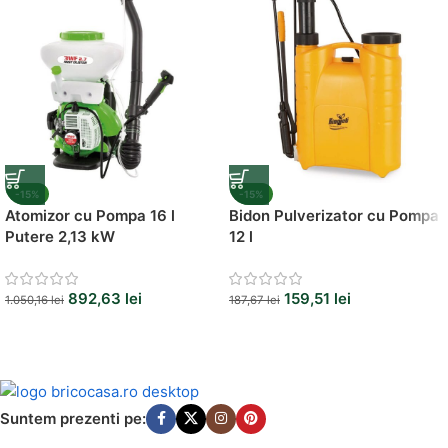
-15%
-15%
Atomizor cu Pompa 16 l
Bidon Pulverizator cu Pompa
Putere 2,13 kW
12 l
892,63
lei
159,51
lei
1.050,16
lei
187,67
lei
Suntem prezenti pe: