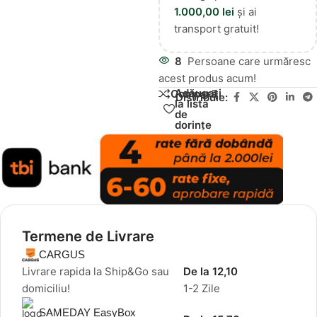
1.000,00
lei
și ai
transport gratuit!
8
Persoane care urmăresc
acest produs acum!
Adăugați
Compară
Distribuie:
la lista
de
dorințe
Termene de Livrare
CARGUS
Livrare rapida la Ship&Go sau
De la 12,10
domiciliu!
1-2 Zile
SAMEDAY EasyBox