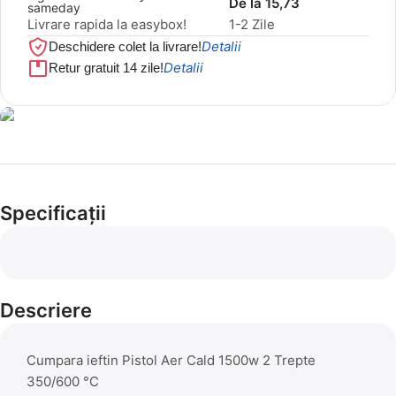
De la 15,73
Livrare rapida la easybox!
1-2 Zile
Detalii
Deschidere colet la livrare!
Detalii
Retur gratuit 14 zile!
Cel mai mic preț!
Set 5 Clești
Specificații
56,86 LEI
Descriere
Cumpara ieftin Pistol Aer Cald 1500w 2 Trepte
350/600 °C