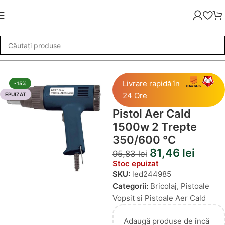
Pistoale Aer Cald
»
Pistol Aer Cald 1500w 2 Trepte 350/600 °C
Livrare rapidă în
-15%
24 Ore
EPUIZAT
Pistol Aer Cald
1500w 2 Trepte
350/600 °C
81,46
lei
95,83
lei
Stoc epuizat
SKU:
led244985
Categorii:
Bricolaj
,
Pistoale
Vopsit si Pistoale Aer Cald
Adaugă produse de încă