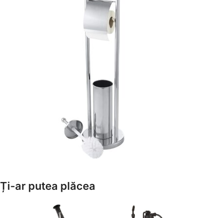
Amenajează-ți Baia cu Stil
Ți-ar putea plăcea
Suporți Hârtie Igenică
Vezi Oferta