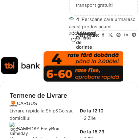
transport gratuit!
4
Persoane care urmăresc
acest produs acum!
Adăugați
Compară
Distribuie:
la lista
de
dorințe
Termene de Livrare
CARGUS
Livrare rapida la Ship&Go sau
De la 12,10
domiciliu!
1-2 Zile
SAMEDAY EasyBox
De la 15,73