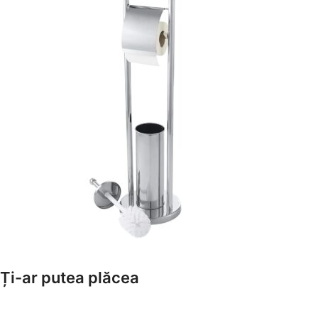
Amenajează-ți Baia cu Stil
Ți-ar putea plăcea
Suporți Hârtie Igenică
Vezi Oferta