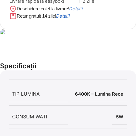
Livrare rapida la easybox!
1-2 Zile
Detalii
Deschidere colet la livrare!
Detalii
Retur gratuit 14 zile!
Cel mai mic preț!
Set 5 Clești
Specificații
56,86 LEI
TIP LUMINA
6400K – Lumina Rece
CONSUM WATI
5W