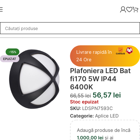
uminat
»
Aplice LED
»
Plafoniera LED Bat fi170 5W IP44 6400K
Livrare rapidă în
-15%
24 Ore
EPUIZAT
Plafoniera LED Bat
fi170 5W IP44
6400K
56,57
lei
66,55
lei
Stoc epuizat
SKU:
LDSPN7593C
Categorie:
Aplice LED
Adaugă produse de încă
1.000,00
lei
și ai