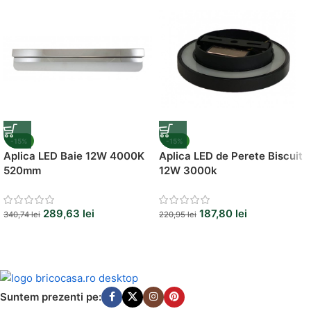
-15%
-15%
Aplica LED Baie 12W 4000K
Aplica LED de Perete Biscuit
520mm
12W 3000k
289,63
lei
187,80
lei
340,74
lei
220,95
lei
Suntem prezenti pe: