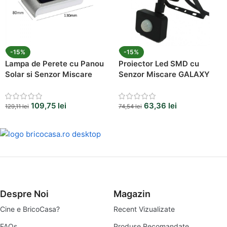
-15%
-15%
Lampa de Perete cu Panou
Proiector Led SMD cu
Solar si Senzor Miscare
Senzor Miscare GALAXY
10W 6000K
109,75
lei
63,36
lei
129,11
lei
74,54
lei
Despre Noi
Magazin
Cine e BricoCasa?
Recent Vizualizate
FAQs
Produse Recomandate