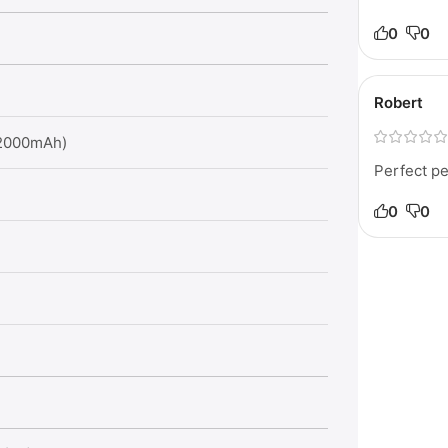
0
0
Robert
(2000mAh)
Perfect pe
0
0