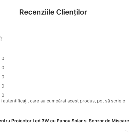
Recenziile Clienților
0
0
0
0
0
i autentificați, care au cumpărat acest produs, pot să scrie o
pentru
Proiector Led 3W cu Panou Solar si Senzor de Miscare