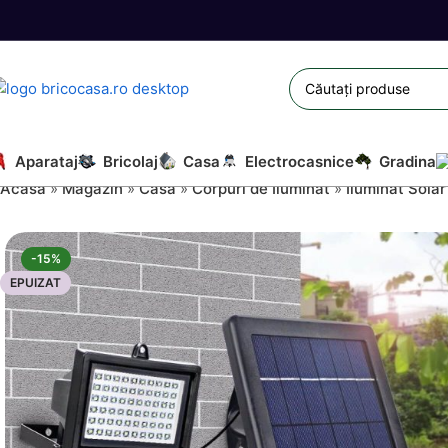
Aparataj
Bricolaj
Casa
Electrocasnice
Gradina
Acasă
»
Magazin
»
Casa
»
Corpuri de Iluminat
»
Iluminat Solar
-15%
EPUIZAT