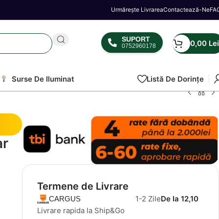
Urmărește Livrarea
Contactează-Ne
FA
SUPORT
0,00
Lei
0752960178
Surse De Iluminat
Listă De Dorințe
ar
Termene de Livrare
1-2 Zile
De la 12,10
CARGUS
Livrare rapida la Ship&Go