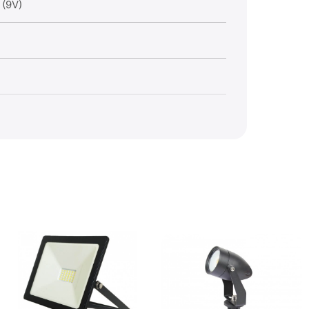
 (9V)
Amen
Supor