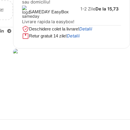
sau domiciliu!
1-2 Zile
De la 15,73
t!
SAMEDAY EasyBox
Livrare rapida la easybox!
Detalii
Deschidere colet la livrare!
Detalii
Retur gratuit 14 zile!
Cel mai mic preț!
Set 5 Clești
56,86 LEI