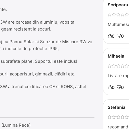
Scripcaru
nte.
3W are carcasa din aluminiu, vopsita
Multumesc
i geam rezistent la socuri.
0
0
raj cu Panou Solar si Senzor de Miscare 3W va
 cu indicele de protectie IP65,
Mihaela
suprafete plane. Suportul este inclus!
ouri, acoperișuri, gimnazii, clădiri etc.
Livrare ra
3W a trecut certificarea CE si ROHS, astfel
0
0
Stefania
 (Lumina Rece)
recomand 