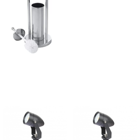
ajează-ți Baia cu Stil
ți Hârtie Igenică
Vezi Oferta