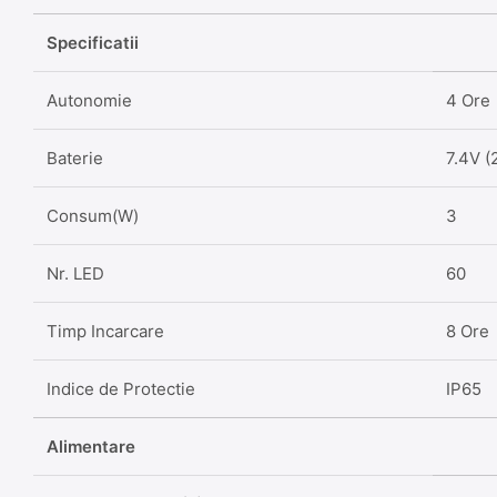
Specificatii
Autonomie
4 Ore
Baterie
7.4V 
Consum(W)
3
Nr. LED
60
Timp Incarcare
8 Ore
Indice de Protectie
IP65
Alimentare