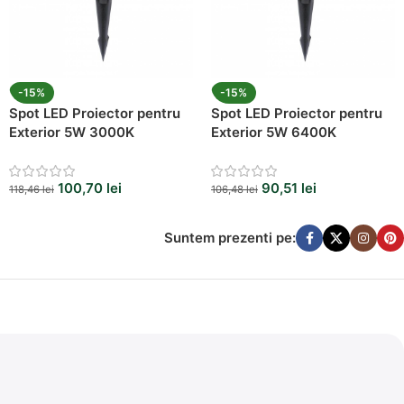
-15%
-15%
Spot LED Proiector pentru
Spot LED Proiector pentru
Exterior 5W 3000K
Exterior 5W 6400K
100,70
lei
90,51
lei
118,46
lei
106,48
lei
Suntem prezenti pe: