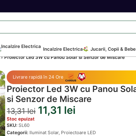
Incalzire Electrica
Jucarii, Copii & Bebe
»
Proiector Led 3W cu Panou Solar si Senzor de Miscare
Livrare rapidă în 24 Ore
Proiector Led 3W cu Panou Sol
si Senzor de Miscare
11,31
lei
13,31
lei
Stoc epuizat
SKU:
SL60
Categorii:
Iluminat Solar
,
Proiectoare LED