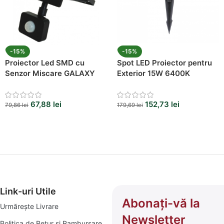
-15%
-15%
Proiector Led SMD cu
Spot LED Proiector pentru
Senzor Miscare GALAXY
Exterior 15W 6400K
20W 6000K
67,88
lei
152,73
lei
79,86
lei
179,69
lei
Link-uri Utile
Abonați-vă la
Urmărește Livrare
Newsletter
Politica de Retur și Rambursare