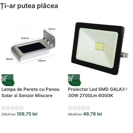
Amenajează-ți Baia cu Stil
Ți-ar putea plăcea
Suporți Hârtie Igenică
Vezi Oferta
-15%
-15%
Lampa de Perete cu Panou
Proiector Led SMD GALAXY
Solar si Senzor Miscare
30W 2700Lm 6000K
109,75
lei
49,78
lei
129,11
lei
58,56
lei