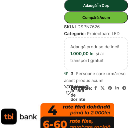
Adaugă În Coș
Cumpără Acum
SKU:
LDSPN7626
Categorie:
Proiectoare LED
Adaugă produse de încă
1.000,00
lei
și ai
transport gratuit!
3
Persoane care urmăresc
acest produs acum!
Adăugați
Compară
Distribuie:
la lista
de
dorințe