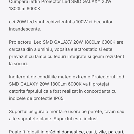
Cumpara ieftin Proiector Led SMD GALAXY 20W
1800Lm 6000K
cei 20W led sunt echivalentul a 100W ai becurilor
incandescente.
Proiectorul Led SMD GALAXY 20W 1800Lm 6000K are
carcasa din aluminiu, vopsita electrostatic si este
prevazut cu lampi cu leduri integrate si geam rezistent
la socuri.
Indiferent de conditiile meteo extreme Proiectorul Led
SMD GALAXY 20W 1800Lm 6000K va fi protejat
datorita faptului ca a fost realizat in concordanta cu
indicele de protectie IP65,
Suportul asigura o montare usora pe perete, tavan sau
alte suprafete plane. Suportul este inclus!
Poate fi folosit in
grădini domestice, curți, vile, parcuri,