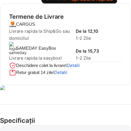
Termene de Livrare
CARGUS
Livrare rapida la Ship&Go sau
De la 12,10
domiciliu!
1-2 Zile
SAMEDAY EasyBox
De la 15,73
Livrare rapida la easybox!
1-2 Zile
Detalii
Deschidere colet la livrare!
Detalii
Retur gratuit 14 zile!
Cel mai mic preț!
Set 5 Clești
Specificații
56,86 LEI