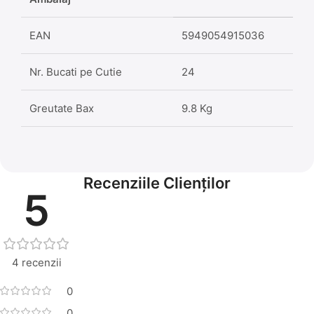
EAN
5949054915036
Nr. Bucati pe Cutie
24
Greutate Bax
9.8 Kg
Recenziile Clienților
5
4 recenzii
0
0