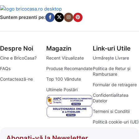
Suntem prezenti pe:
Despre Noi
Magazin
Link-uri Utile
Cine e BricoCasa?
Recent Vizualizate
Urmărește Livrare
FAQs
Produse Recomandate
Politica de Retur și
Rambursare
Contactează-ne
Top 100 Vândute
Formular de retragere
Ultimele Postări
Confidentialitatea
Datelor
Termeni si Conditii
Politică cookie-uri (UE)
Abonați-vă la Newsletter