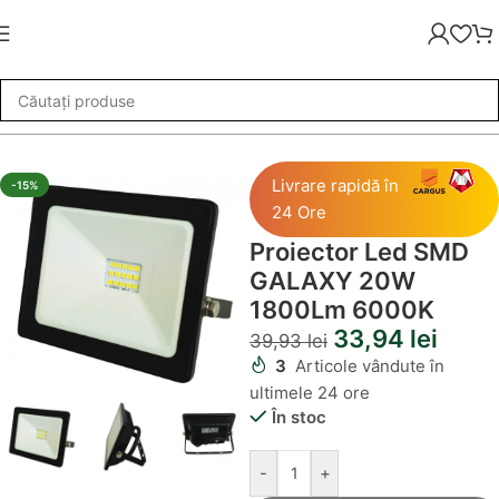
ctoare LED
»
Proiector Led SMD GALAXY 20W 1800Lm 6000K
Livrare rapidă în
-15%
24 Ore
Proiector Led SMD
GALAXY 20W
1800Lm 6000K
33,94
lei
39,93
lei
3
Articole vândute în
ultimele 24 ore
În stoc
-
+