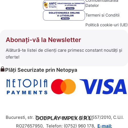
Confidentialitatea
Datelor
Termeni si Conditii
Politică cookie-uri (UE)
Abonați-vă la Newsletter
Alătură-te listei de clienți care primesc constant noutăți și
oferte!
Plăți Securizate prin Netopya
Bucuresti, str. Tortei nr. 9, sector 4, J40/10557/2010, C.U.I.
GODPLAY IMPEX S.R.L.
RO27657950,
Telefon: (0752) 960 178,
E-mail: