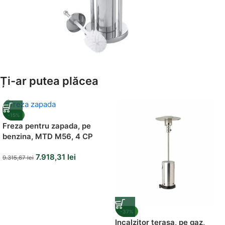
Amenajează-ți Baia cu Stil
Ți-ar putea plăcea
Suporți Hârtie Igenică
Vezi Oferta
-15%
Freza pentru zapada, pe
benzina, MTD M56, 4 CP
7.918,31
lei
9.315,67
lei
-37%
Incalzitor terasa, pe gaz,