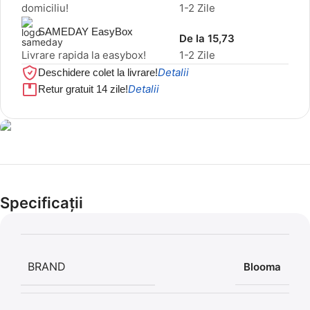
domiciliu!
1-2 Zile
SAMEDAY EasyBox
De la 15,73
Livrare rapida la easybox!
1-2 Zile
Detalii
Deschidere colet la livrare!
Detalii
Retur gratuit 14 zile!
Cel mai mic preț!
Set 5 Clești
Specificații
56,86 LEI
BRAND
Blooma