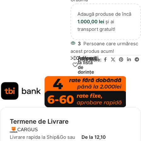
Adaugă produse de încă
1.000,00
lei
și ai
transport gratuit!
3
Persoane care urmăresc
acest produs acum!
Adăugați
Compară
Distribuie:
la lista
de
dorințe
Termene de Livrare
CARGUS
Livrare rapida la Ship&Go sau
De la 12,10