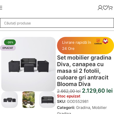
 canapea cu masa si 2 fotolii, culoare gri antracit Blooma Diva
Livrare rapidă în
-20%
24 Ore
EPUIZAT
Set mobilier gradina
Diva, canapea cu
masa si 2 fotolii,
culoare gri antracit
Blooma Diva
2.129,60
lei
2.662,00
lei
Stoc epuizat
SKU:
GOD552981
Categorii:
Gradina
,
Mobilier
Gradina