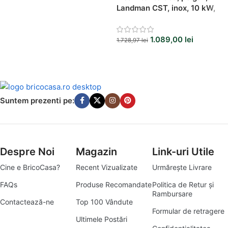
Landman CST, inox, 10 kW,
cu roti deplasare
1.089,00
lei
1.728,97
lei
Suntem prezenti pe:
Despre Noi
Magazin
Link-uri Utile
Cine e BricoCasa?
Recent Vizualizate
Urmărește Livrare
FAQs
Produse Recomandate
Politica de Retur și
Rambursare
Contactează-ne
Top 100 Vândute
Formular de retragere
Ultimele Postări