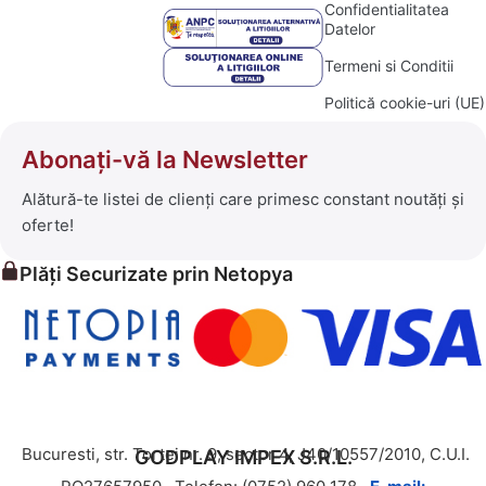
Confidentialitatea
Datelor
Termeni si Conditii
Politică cookie-uri (UE)
Abonați-vă la Newsletter
Alătură-te listei de clienți care primesc constant noutăți și
oferte!
Plăți Securizate prin Netopya
Bucuresti, str. Tortei nr. 9, sector 4, J40/10557/2010, C.U.I.
GODPLAY IMPEX S.R.L.