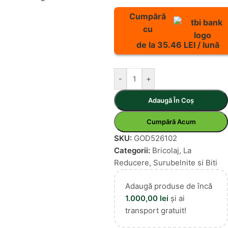
Cumpără
cu
de la 35.46 LEI / lună
-
+
Adaugă În Coș
Cumpără Acum
SKU:
GOD526102
Categorii:
Bricolaj
,
La
Reducere
,
Surubelnite si Biti
Adaugă produse de încă
1.000,00
lei
și ai
transport gratuit!