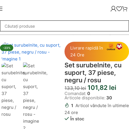
a Reducere
»
Set surubelnite, cu suport, 37 piese, negru / rosu
Livrare rapidă în
-23%
24 Ore
Set surubelnite, cu
suport, 37 piese,
negru / rosu
101,82
lei
133,10
lei
Comandat:
0
Articole disponibile:
30
1
Articol vândute în ultimele
24 ore
În stoc