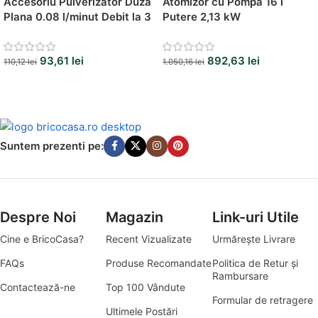
Accesoriu Pulverizator Duza
Atomizor cu Pompa 16 l
Plana 0.08 l/minut Debit la 3
Putere 2,13 kW
bari
93,61
lei
892,63
lei
110,12
lei
1.050,16
lei
Suntem prezenti pe:
Despre Noi
Magazin
Link-uri Utile
Cine e BricoCasa?
Recent Vizualizate
Urmărește Livrare
FAQs
Produse Recomandate
Politica de Retur și
Rambursare
Contactează-ne
Top 100 Vândute
Formular de retragere
Ultimele Postări