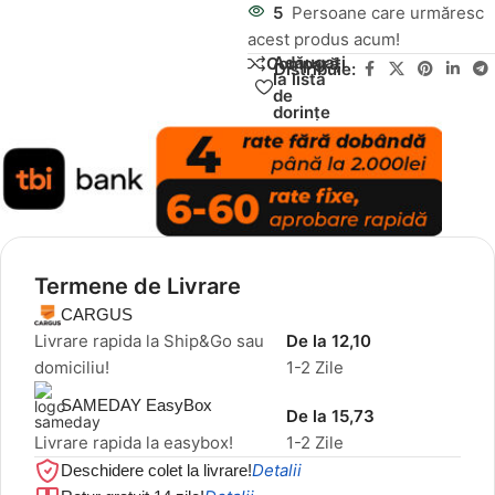
5
Persoane care urmăresc
acest produs acum!
Adăugați
Compară
Distribuie:
la lista
de
dorințe
Termene de Livrare
CARGUS
Livrare rapida la Ship&Go sau
De la 12,10
domiciliu!
1-2 Zile
SAMEDAY EasyBox
De la 15,73
Livrare rapida la easybox!
1-2 Zile
Detalii
Deschidere colet la livrare!