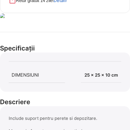
Detalii
Retur gratuit 14 zile!
Cel mai mic preț!
Set 5 Clești
Specificații
56,86 LEI
DIMENSIUNI
25 × 25 × 10 cm
Descriere
Include suport pentru perete si depozitare.