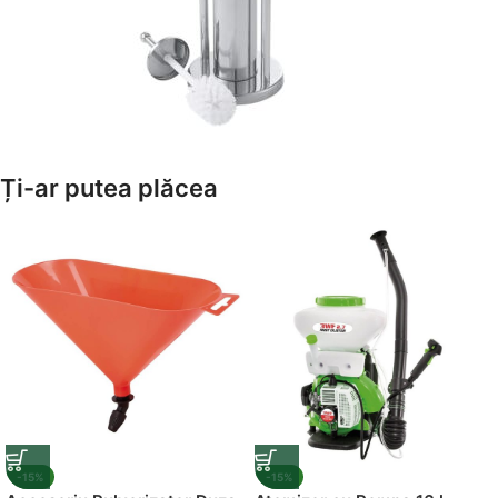
Amenajează-ți Baia cu Stil
Ți-ar putea plăcea
Suporți Hârtie Igenică
Vezi Oferta
-15%
-15%