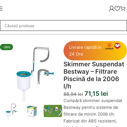
»
Skimmer Suspendat Bestway – Filtrare Piscină de la 2006 l/h
Livrare rapidă în
-20%
24 Ore
Skimmer Suspendat
Bestway – Filtrare
Piscină de la 2006
l/h
71,15
lei
88,94
lei
Cumpără skimmer suspendat
Bestway pentru sisteme de
filtrare de minim 2006 l/h.
Fabricat din ABS rezistent,