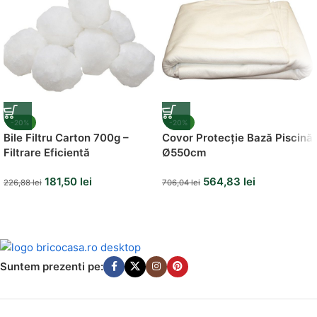
-20%
-20%
Bile Filtru Carton 700g –
Covor Protecție Bază Piscină
Filtrare Eficientă
Ø550cm
181,50
lei
564,83
lei
226,88
lei
706,04
lei
Suntem prezenti pe: