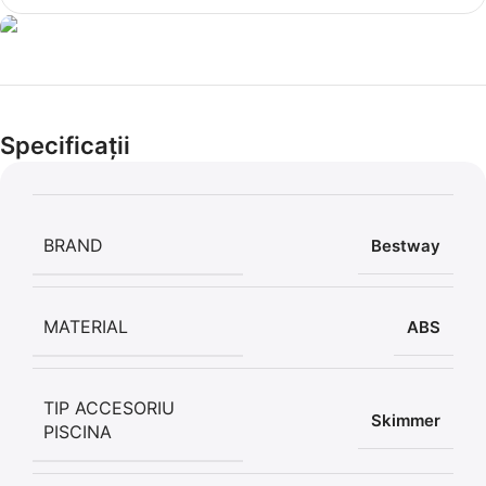
Cel mai mic preț!
Set 5 Clești
Specificații
56,86 LEI
BRAND
Bestway
MATERIAL
ABS
TIP ACCESORIU
Skimmer
PISCINA