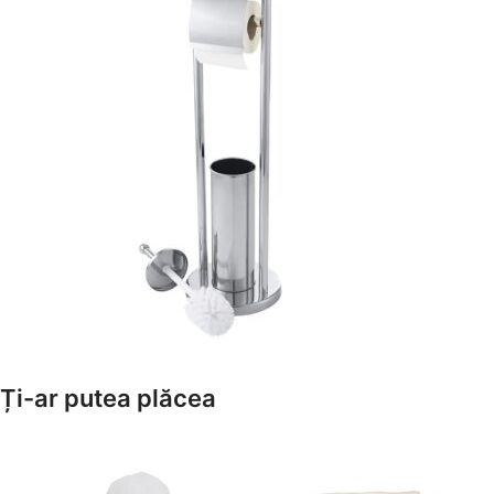
Amenajează-ți Baia cu Stil
Ți-ar putea plăcea
Suporți Hârtie Igenică
Vezi Oferta