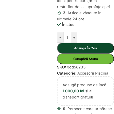
ideal pentru curățarea
resturilor de la suprafața apei.
3
Articole vândute în
ultimele 24 ore
În stoc
-
+
Adaugă În Coș
Cumpără Acum
SKU:
god58233
Categorie:
Accesorii Piscina
Adaugă produse de încă
1.000,00
lei
și ai
transport gratuit!
9
Persoane care urmăresc