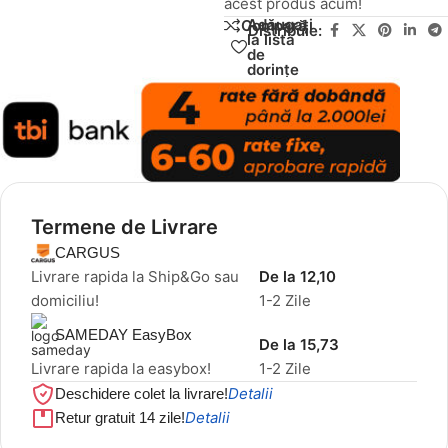
acest produs acum!
Adăugați
Compară
Distribuie:
la lista
de
dorințe
Termene de Livrare
CARGUS
Livrare rapida la Ship&Go sau
De la 12,10
domiciliu!
1-2 Zile
SAMEDAY EasyBox
De la 15,73
Livrare rapida la easybox!
1-2 Zile
Detalii
Deschidere colet la livrare!
Detalii
Retur gratuit 14 zile!