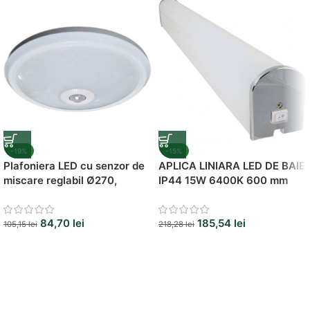
Vezi Oferta
-19%
-15%
Plafoniera LED cu senzor de
APLICA LINIARA LED DE BAIE
miscare reglabil Ø270,
IP44 15W 6400K 600 mm
12W=75W, 6400K
84,70
lei
185,54
lei
105,15
lei
218,28
lei