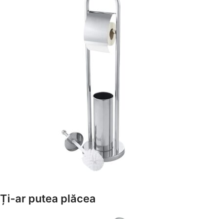
Amenajează-ți Baia cu Stil
Ți-ar putea plăcea
Suporți Hârtie Igenică