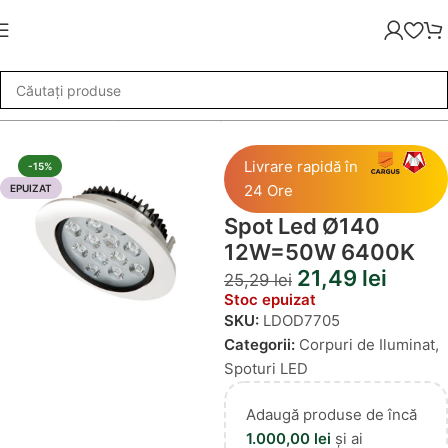
i de Iluminat
»
Spoturi LED
»
Spot Led Ø140 12W=50W 6400K
Livrare rapidă în
-15%
24 Ore
EPUIZAT
Spot Led Ø140
12W=50W 6400K
21,49
lei
25,29
lei
Stoc epuizat
SKU:
LDOD7705
Categorii:
Corpuri de Iluminat
,
Spoturi LED
Adaugă produse de încă
1.000,00
lei
și ai