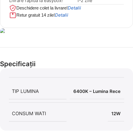
Livrare rapida la easybox!
1-2 Zile
Detalii
Deschidere colet la livrare!
Detalii
Retur gratuit 14 zile!
Cel mai mic preț!
Set 5 Clești
Specificații
56,86 LEI
TIP LUMINA
6400K – Lumina Rece
CONSUM WATI
12W