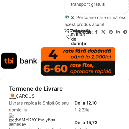
transport gratuit!
3
Persoane care urmăresc
acest produs acum!
Adăugați
Compară
Distribuie:
la lista
de
dorințe
Termene de Livrare
CARGUS
Livrare rapida la Ship&Go sau
De la 12,10
domiciliu!
1-2 Zile
SAMEDAY EasyBox
De la 15,73