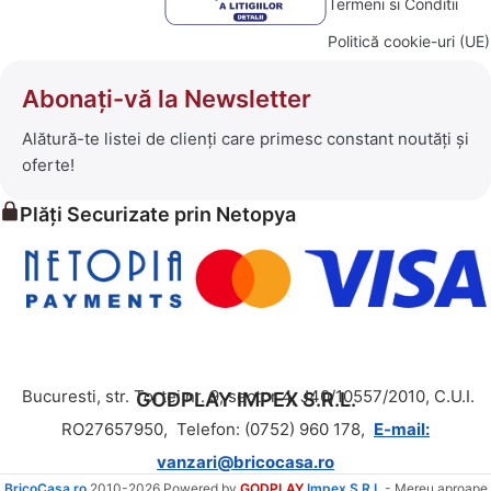
Termeni si Conditii
Politică cookie-uri (UE)
Abonați-vă la Newsletter
Alătură-te listei de clienți care primesc constant noutăți și
oferte!
Plăți Securizate prin Netopya
Bucuresti, str. Tortei nr. 9, sector 4, J40/10557/2010, C.U.I.
GODPLAY IMPEX S.R.L.
RO27657950,
Telefon: (0752) 960 178,
E-mail:
vanzari@bricocasa.ro
BricoCasa.ro
2010-2026 Powered by
GODPLAY
Impex S.R.L.
- Mereu aproape