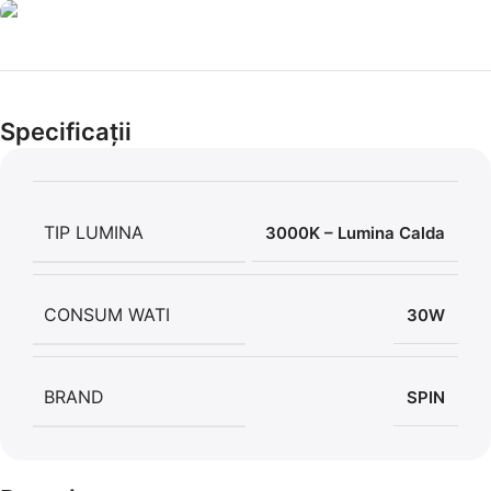
Cel mai mic preț!
Set 5 Clești
Specificații
56,86 LEI
TIP LUMINA
3000K – Lumina Calda
CONSUM WATI
30W
BRAND
SPIN