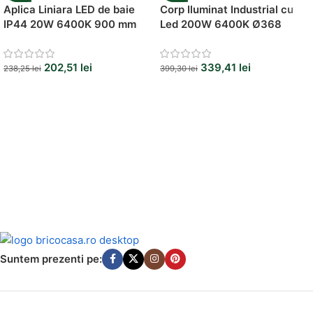
Aplica Liniara LED de baie
Corp Iluminat Industrial cu
IP44 20W 6400K 900 mm
Led 200W 6400K Ø368
202,51
lei
339,41
lei
238,25
lei
399,30
lei
Suntem prezenti pe: