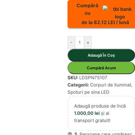
Cumpără
cu
de la 82.12 LEI / lună
-
+
Adaugă În Coș
Cumpără Acum
SKU:
LDSPN75107
Categorii:
Corpuri de Iluminat
,
Spoturi pe sina LED
Adaugă produse de încă
1.000,00
lei
și ai
transport gratuit!
5
Persoane care urmăresc