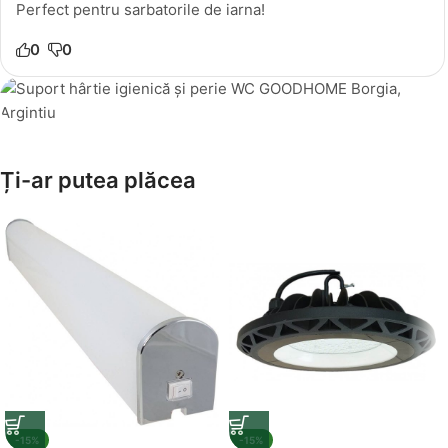
Perfect pentru sarbatorile de iarna!
0
0
Amenajează-ți Baia cu Stil
Ți-ar putea plăcea
Suporți Hârtie Igenică
Vezi Oferta
-15%
-15%