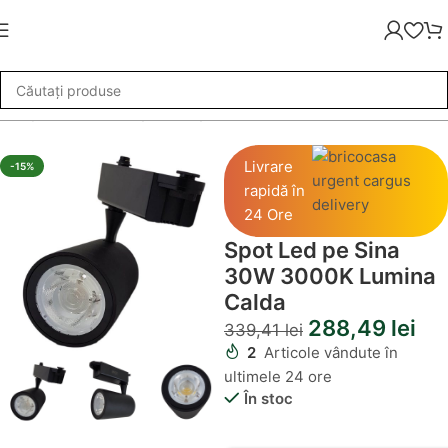
turi pe sina LED
»
Spot Led pe Sina 30W 3000K Lumina Calda
Livrare
-15%
rapidă în
24 Ore
Spot Led pe Sina
30W 3000K Lumina
Calda
288,49
lei
339,41
lei
2
Articole vândute în
ultimele 24 ore
În stoc