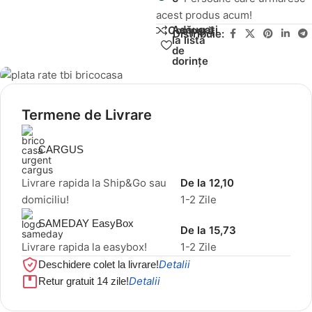
acest produs acum!
Adăugați
Compară
Distribuie:
la lista
de
dorințe
Termene de Livrare
CARGUS
Livrare rapida la Ship&Go sau
De la 12,10
domiciliu!
1-2 Zile
SAMEDAY EasyBox
De la 15,73
Livrare rapida la easybox!
1-2 Zile
Detalii
Deschidere colet la livrare!
Detalii
Retur gratuit 14 zile!