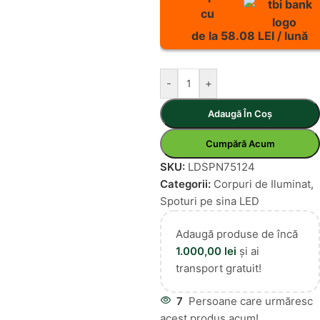
cu
de la 58.08 LEI / lună
-
+
Adaugă În Coș
Cumpără Acum
SKU:
LDSPN75124
Categorii:
Corpuri de Iluminat
,
Spoturi pe sina LED
Adaugă produse de încă
1.000,00
lei
și ai
transport gratuit!
7
Persoane care urmăresc
acest produs acum!