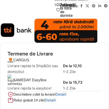
Adăugați
Compară
Distribuie:
la lista
de
dorințe
Termene de Livrare
CARGUS
Livrare rapida la Ship&Go sau
De la 12,10
domiciliu!
1-2 Zile
SAMEDAY EasyBox
De la 15,73
Livrare rapida la easybox!
1-2 Zile
Detalii
Deschidere colet la livrare!
Detalii
Retur gratuit 14 zile!