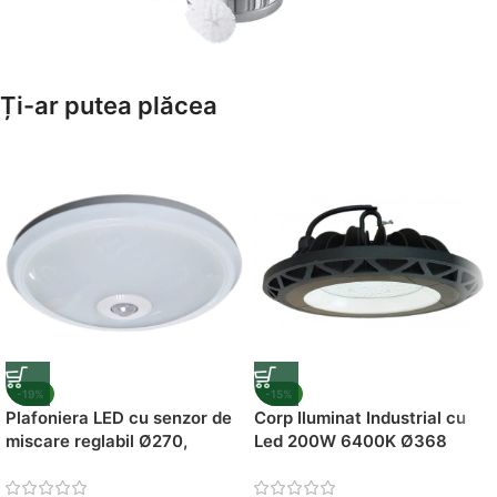
Amenajează-ți Baia cu Stil
Ți-ar putea plăcea
Suporți Hârtie Igenică
Vezi Oferta
-19%
-15%
Plafoniera LED cu senzor de
Corp Iluminat Industrial cu
miscare reglabil Ø270,
Led 200W 6400K Ø368
12W=75W, 6400K