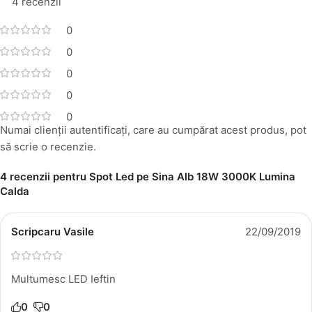
4 recenzii
0
0
0
0
0
Numai clienții autentificați, care au cumpărat acest produs, pot
să scrie o recenzie.
4 recenzii pentru
Spot Led pe Sina Alb 18W 3000K Lumina
Calda
Scripcaru Vasile
22/09/2019
Multumesc LED Ieftin
0
0