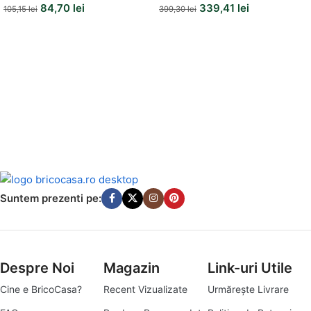
84,70
lei
339,41
lei
105,15
lei
399,30
lei
Suntem prezenti pe:
Despre Noi
Magazin
Link-uri Utile
Cine e BricoCasa?
Recent Vizualizate
Urmărește Livrare