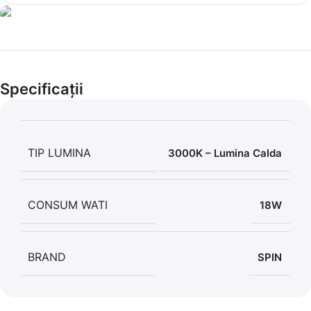
Cel mai mic preț!
Set 5 Clești
Specificații
56,86 LEI
TIP LUMINA
3000K – Lumina Calda
CONSUM WATI
18W
BRAND
SPIN