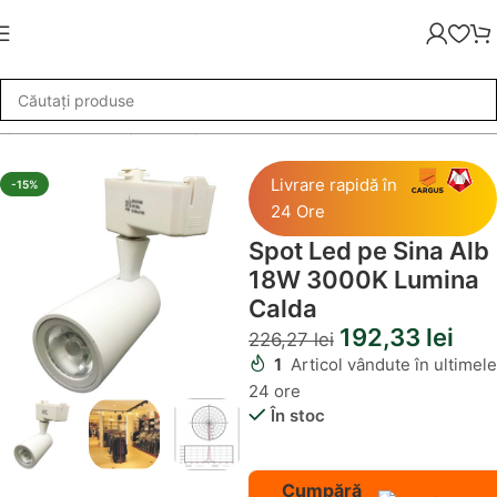
i pe sina LED
»
Spot Led pe Sina Alb 18W 3000K Lumina Calda
Livrare rapidă în
-15%
24 Ore
Spot Led pe Sina Alb
18W 3000K Lumina
Calda
192,33
lei
226,27
lei
1
Articol vândute în ultimele
24 ore
În stoc
Cumpără