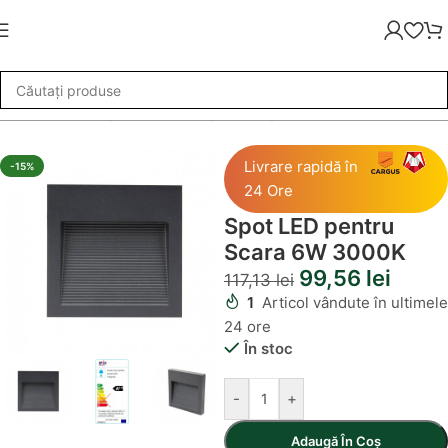
 de Iluminat
»
Spoturi LED
»
Spot LED pentru Scara 6W 3000K
Livrare rapidă în
-15%
24 Ore
Spot LED pentru
Scara 6W 3000K
99,56
lei
117,13
lei
1
Articol vândute în ultimele
24 ore
În stoc
-
+
Adaugă În Coș