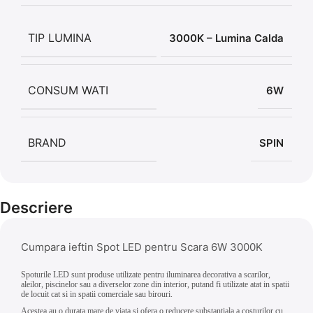
TIP LUMINA
3000K – Lumina Calda
CONSUM WATI
6W
BRAND
SPIN
Descriere
Cumpara ieftin Spot LED pentru Scara 6W 3000K
Spoturile LED sunt produse utilizate pentru iluminarea decorativa a scarilor,
aleilor, piscinelor sau a diverselor zone din interior, putand fi utilizate atat in spatii
de locuit cat si in spatii comerciale sau birouri.
Acestea au o durata mare de viata si ofera o reducere substantiala a costurilor cu