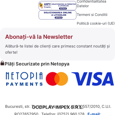
Confidentialitatea
Datelor
Termeni si Conditii
Politică cookie-uri (UE)
Abonați-vă la Newsletter
Alătură-te listei de clienți care primesc constant noutăți și
oferte!
Plăți Securizate prin Netopya
Bucuresti, str. Tortei nr. 9, sector 4, J40/10557/2010, C.U.I.
GODPLAY IMPEX S.R.L.
RO27657950,
Telefon: (0752) 960 178,
E-mail: