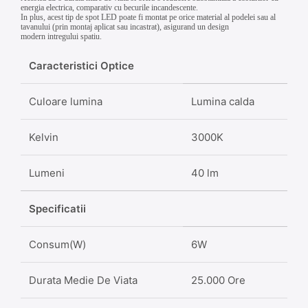
energia electrica, comparativ cu becurile incandescente.
In plus, acest tip de spot LED poate fi montat pe orice material al podelei sau al
tavanului (prin montaj aplicat sau incastrat), asigurand un design
modern intregului spatiu.
Caracteristici Optice
Culoare lumina
Lumina calda
Kelvin
3000K
Lumeni
40 lm
Specificatii
Consum(W)
6W
Durata Medie De Viata
25.000 Ore