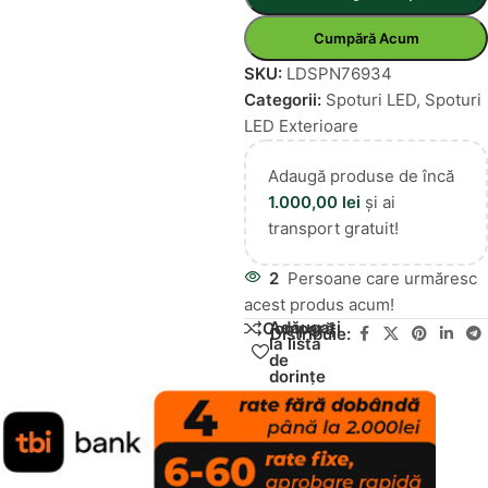
Cumpără Acum
SKU:
LDSPN76934
Categorii:
Spoturi LED
,
Spoturi
LED Exterioare
Adaugă produse de încă
1.000,00
lei
și ai
transport gratuit!
2
Persoane care urmăresc
acest produs acum!
Adăugați
Compară
Distribuie:
la lista
de
dorințe