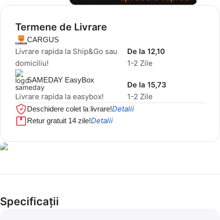
Termene de Livrare
CARGUS
Livrare rapida la Ship&Go sau
De la 12,10
domiciliu!
1-2 Zile
SAMEDAY EasyBox
De la 15,73
Livrare rapida la easybox!
1-2 Zile
Detalii
Deschidere colet la livrare!
Detalii
Retur gratuit 14 zile!
Cel mai mic preț!
Set 5 Clești
Specificații
56,86 LEI