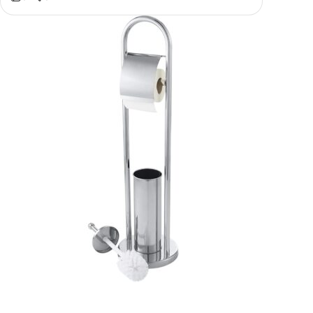
Amenajează-ți Baia cu Stil