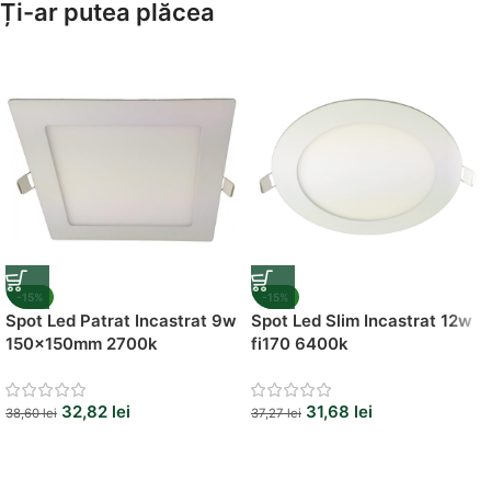
Ți-ar putea plăcea
Suporți Hârtie Igenică
Vezi Oferta
-15%
-15%
Spot Led Patrat Incastrat 9w
Spot Led Slim Incastrat 12w
150x150mm 2700k
fi170 6400k
32,82
lei
31,68
lei
38,60
lei
37,27
lei