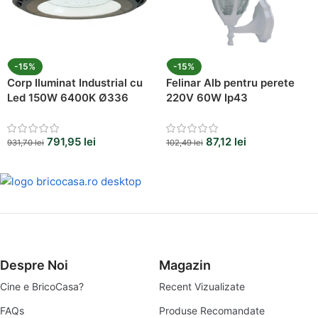
-15%
-15%
Corp Iluminat Industrial cu
Felinar Alb pentru perete
Led 150W 6400K Ø336
220V 60W Ip43
791,95
lei
87,12
lei
931,70
lei
102,49
lei
Despre Noi
Magazin
Cine e BricoCasa?
Recent Vizualizate
FAQs
Produse Recomandate