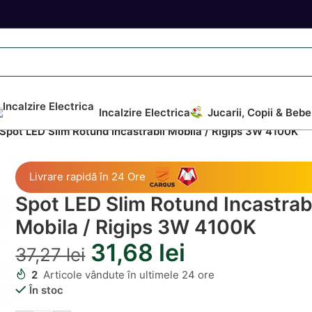
Incalzire Electrica
Jucarii, Copii & Bebe
Spot LED Slim Rotund Incastrabil Mobila / Rigips 3W 4100K
Livrare rapidă în 24 Ore
Spot LED Slim Rotund Incastrab
Mobila / Rigips 3W 4100K
31,68
lei
37,27
lei
2
Articole vândute în ultimele 24 ore
În stoc