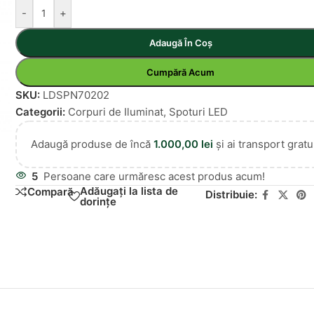
-
+
Adaugă În Coș
Cumpără Acum
SKU:
LDSPN70202
Categorii:
Corpuri de Iluminat
,
Spoturi LED
Adaugă produse de încă
1.000,00
lei
și ai transport gratui
5
Persoane care urmăresc acest produs acum!
Adăugați la lista de
Compară
Distribuie:
dorințe