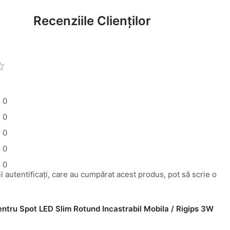
Recenziile Clienților
0
0
0
0
0
i autentificați, care au cumpărat acest produs, pot să scrie o
pentru
Spot LED Slim Rotund Incastrabil Mobila / Rigips 3W