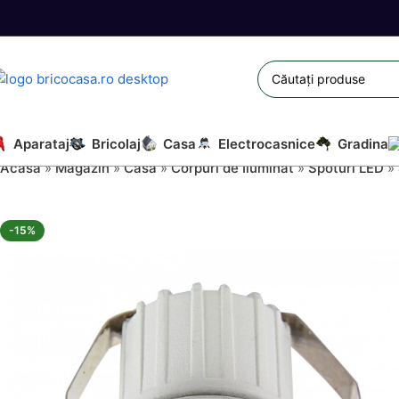
Aparataj
Bricolaj
Casa
Electrocasnice
Gradina
Acasă
»
Magazin
»
Casa
»
Corpuri de Iluminat
»
Spoturi LED
»
-15%