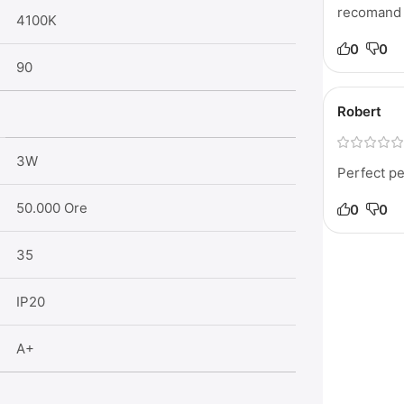
recomand 
4100K
0
0
90
Robert
3W
Perfect pe
50.000 Ore
0
0
35
IP20
A+