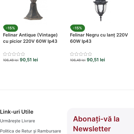
-15%
-15%
Felinar Antique (Vintage)
Felinar Negru cu lanț 220V
cu picior 220V 60W Ip43
60W Ip43
90,51
lei
90,51
lei
106,48
lei
106,48
lei
Link-uri Utile
Abonați-vă la
Urmărește Livrare
Newsletter
Politica de Retur și Rambursare