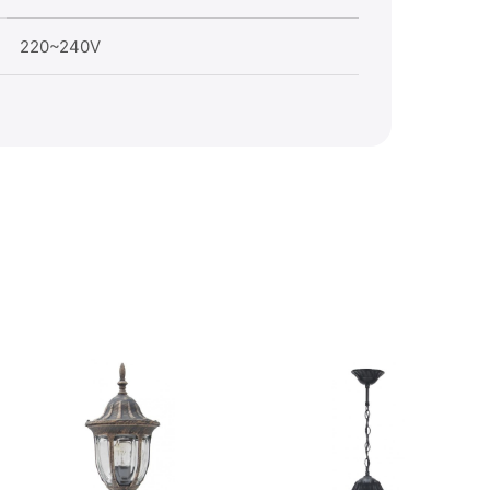
220~240V
Amen
Supor