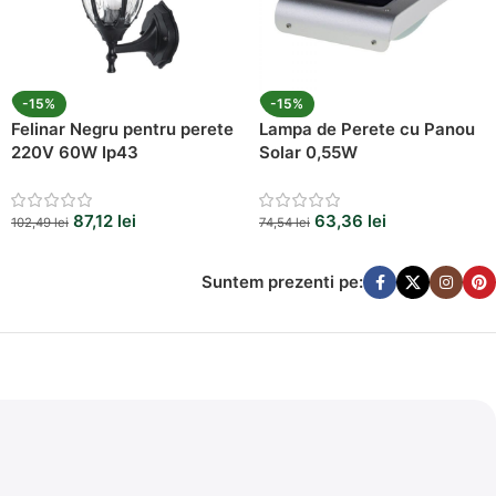
-15%
-15%
Felinar Negru pentru perete
Lampa de Perete cu Panou
220V 60W Ip43
Solar 0,55W
87,12
lei
63,36
lei
102,49
lei
74,54
lei
Suntem prezenti pe: