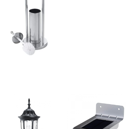
ajează-ți Baia cu Stil
ți Hârtie Igenică
Vezi Oferta