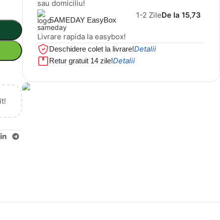
sau domiciliu!
1-2 Zile
De la 15,73
SAMEDAY EasyBox
Livrare rapida la easybox!
Detalii
Deschidere colet la livrare!
Detalii
Retur gratuit 14 zile!
t!
Cel mai mic preț!
Set 5 Clești
56,86 LEI