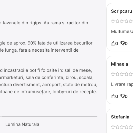
Scripcaru
 tavanele din rigips. Au rama si racitor din
Multumesc
gie de aprox. 90% fata de utilizarea becurilor
0
0
 lunga, fara a necesita interventii de
Mihaela
 incastrabile pot fi folosite in: sali de mese,
ermarketuri, sala de conferințe, birou, scoala,
Livrare ra
itectura divertisment, aeroport, state de metrou,
saloane de infrumusețare, lobby-uri de recepte.
0
0
Stefania
Lumina Naturala