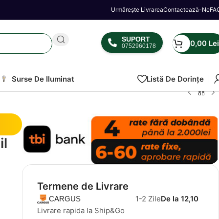
Urmărește Livrarea
Contactează-Ne
FA
SUPORT
0,00
Lei
0752960178
Surse De Iluminat
Listă De Dorințe
il
Termene de Livrare
1-2 Zile
De la 12,10
CARGUS
Livrare rapida la Ship&Go