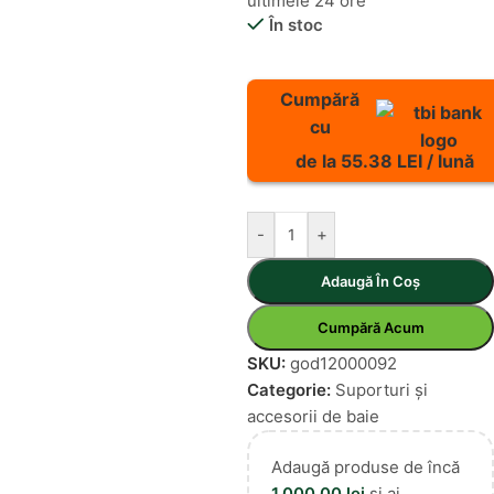
ultimele 24 ore
În stoc
Cumpără
cu
de la 55.38 LEI / lună
-
+
Adaugă În Coș
Cumpără Acum
SKU:
god12000092
Categorie:
Suporturi și
accesorii de baie
Adaugă produse de încă
1.000,00
lei
și ai