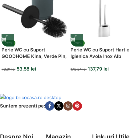
-27%
-20%
Perie WC cu Suport
Perie WC cu Suport Hartie
GOODHOME Kina, Verde Pin,
Igienica Avola Inox Alb
42 cm
53,58
lei
137,79
lei
73,01
lei
172,24
lei
Suntem prezenti pe:
Despre Noi
Magazin
Link-uri Utile