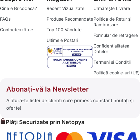
Cine e BricoCasa?
Recent Vizualizate
Urmărește Livrare
FAQs
Produse Recomandate
Politica de Retur și
Rambursare
Contactează-ne
Top 100 Vândute
Formular de retragere
Ultimele Postări
Confidentialitatea
Datelor
Termeni si Conditii
Politică cookie-uri (UE)
Abonați-vă la Newsletter
Alătură-te listei de clienți care primesc constant noutăți și
oferte!
Plăți Securizate prin Netopya