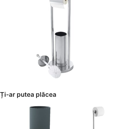
Amenajează-ți Baia cu Stil
Ți-ar putea plăcea
Suporți Hârtie Igenică
Vezi Oferta