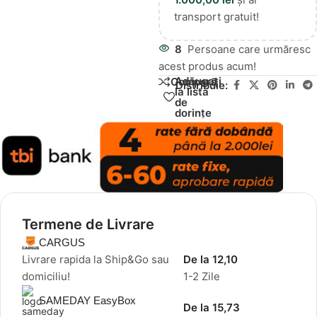
transport gratuit!
8
Persoane care urmăresc
acest produs acum!
Adăugați
Compară
Distribuie:
la lista
de
dorințe
Termene de Livrare
CARGUS
Livrare rapida la Ship&Go sau
De la 12,10
domiciliu!
1-2 Zile
SAMEDAY EasyBox
De la 15,73