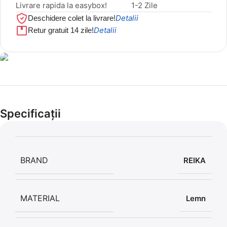
Livrare rapida la easybox!
1-2 Zile
Detalii
Deschidere colet la livrare!
Detalii
Retur gratuit 14 zile!
Cel mai mic preț!
Set 5 Clești
Specificații
56,86 LEI
BRAND
REIKA
MATERIAL
Lemn