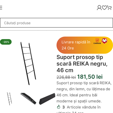
ccesorii de baie
»
Suport prosop tip scară REIKA negru, 46 cm
Livrare rapidă în
-20%
24 Ore
Suport prosop tip
scară REIKA negru,
46 cm
181,50
lei
226,88
lei
Suport prosop tip scară REIKA,
negru, din lemn, cu lățimea de
46 cm. Ideal pentru băi
moderne și spații umede.
3
Articole vândute în