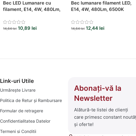
Bec LED Lumanare cu
Bec lumanare filament LED,
filament, E14, 4W, 480Lm,
E14, 4W, 480Lm, 6500K
4000K
10,89
lei
12,44
lei
14,64
lei
14,64
lei
Link-uri Utile
Abonați-vă la
Urmărește Livrare
Newsletter
Politica de Retur și Rambursare
Alătură-te listei de clienți
Formular de retragere
care primesc constant noutăț
Confidentialitatea Datelor
și oferte!
Termeni si Conditii