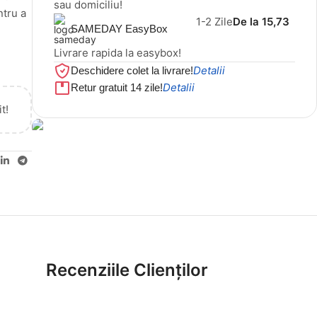
sau domiciliu!
ntru a
1-2 Zile
De la 15,73
SAMEDAY EasyBox
Livrare rapida la easybox!
Detalii
Deschidere colet la livrare!
Detalii
Retur gratuit 14 zile!
t!
Cel mai mic preț!
Set 5 Clești
56,86 LEI
Recenziile Clienților