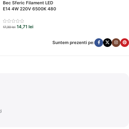
Bec Sferic Filament LED
E14 4W 220V 6500K 480
Lumeni
14,71
lei
17,30
lei
Suntem prezenti pe:
i