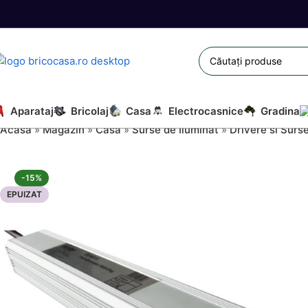
Aparataj
Bricolaj
Casa
Electrocasnice
Gradina
Acasă
»
Magazin
»
Casa
»
Surse de Iluminat
»
Drivere si Surs
-15%
EPUIZAT