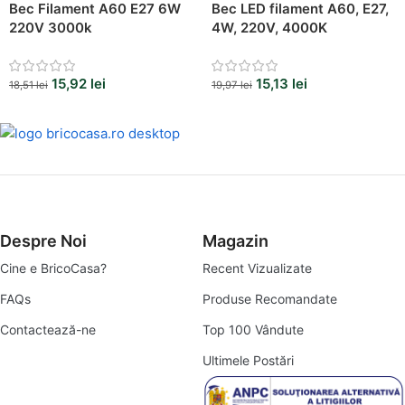
Bec Filament A60 E27 6W
Bec LED filament A60, E27,
220V 3000k
4W, 220V, 4000K
15,92
lei
15,13
lei
18,51
lei
19,97
lei
Despre Noi
Magazin
Cine e BricoCasa?
Recent Vizualizate
FAQs
Produse Recomandate
Contactează-ne
Top 100 Vândute
Ultimele Postări