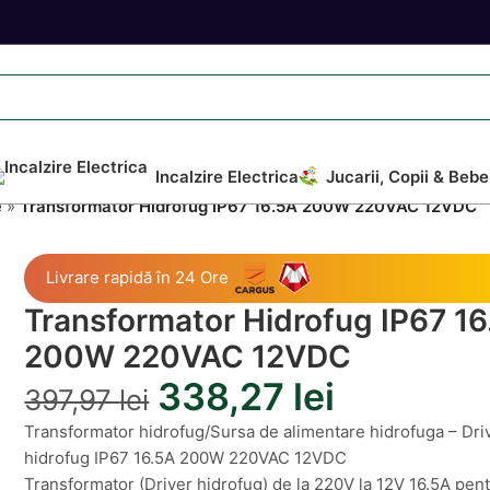
Incalzire Electrica
Jucarii, Copii & Bebe
e
»
Transformator Hidrofug IP67 16.5A 200W 220VAC 12VDC
Livrare rapidă în 24 Ore
Transformator Hidrofug IP67 1
200W 220VAC 12VDC
338,27
lei
397,97
lei
Transformator hidrofug/Sursa de alimentare hidrofuga – Dri
hidrofug IP67 16.5A 200W 220VAC 12VDC
Transformator (Driver hidrofug) de la 220V la 12V 16.5A pen