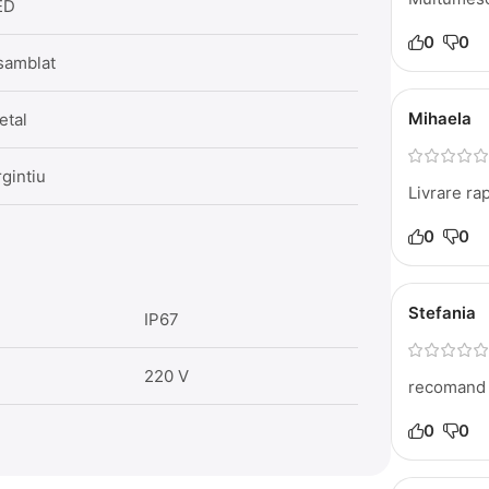
ED
0
0
samblat
Mihaela
etal
gintiu
Livrare ra
0
0
Stefania
IP67
220 V
recomand 
0
0