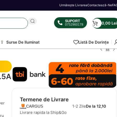
Urmărește Livrarea
Contactează-Ne
FA
SUPORT
0,00
Lei
0752960178
Surse De Iluminat
Listă De Dorințe
6.5A
Termene de Livrare
ver
1-2 Zile
De la 12,10
CARGUS
Livrare rapida la Ship&Go
tru