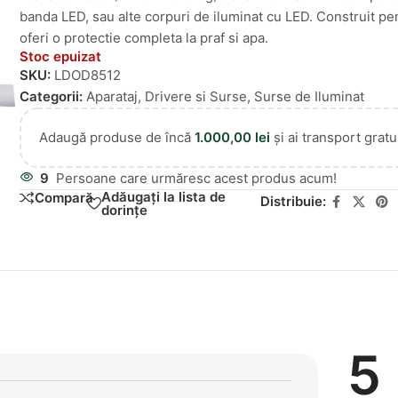
banda LED, sau alte corpuri de iluminat cu LED. Construit pe
oferi o protectie completa la praf si apa.
Stoc epuizat
SKU:
LDOD8512
Categorii:
Aparataj
,
Drivere si Surse
,
Surse de Iluminat
Adaugă produse de încă
1.000,00
lei
și ai transport gratui
9
Persoane care urmăresc acest produs acum!
Adăugați la lista de
Compară
Distribuie:
dorințe
5