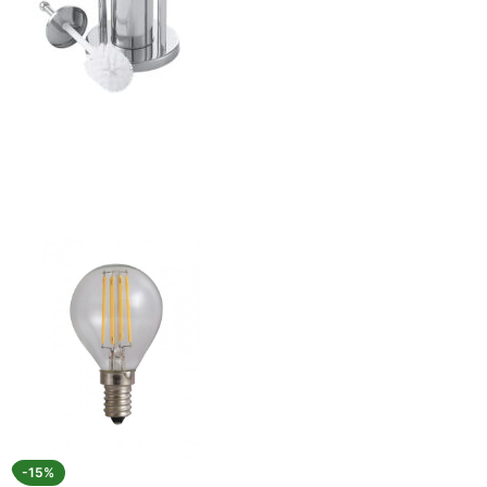
ajează-ți Baia cu Stil
ți Hârtie Igenică
Vezi Oferta
-15%