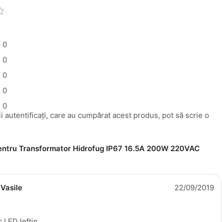
0
0
0
0
0
i autentificați, care au cumpărat acest produs, pot să scrie o
pentru
Transformator Hidrofug IP67 16.5A 200W 220VAC
 Vasile
22/09/2019
 LED Ieftin