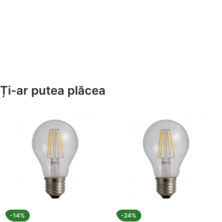
Ți-ar putea plăcea
-14%
-24%