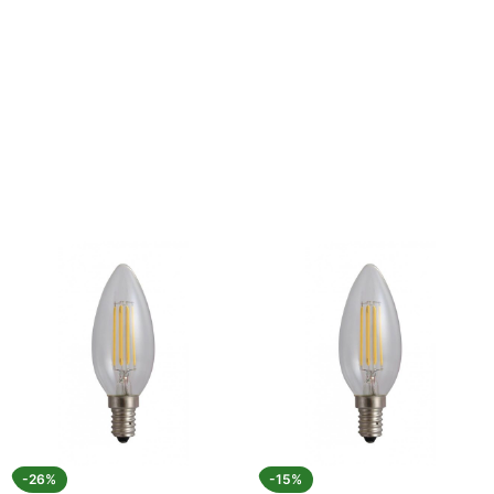
Amen
Supor
-26%
-15%