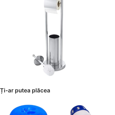
Amenajează-ți Baia cu Stil
Ți-ar putea plăcea
Suporți Hârtie Igenică
Vezi Oferta