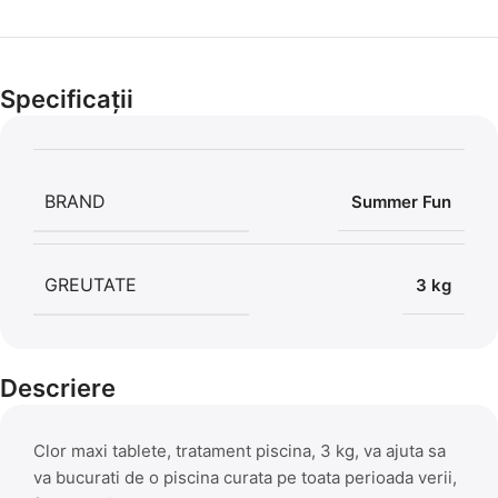
Cel mai mic preț!
Set 5 Clești
Specificații
56,86 LEI
BRAND
Summer Fun
GREUTATE
3 kg
Descriere
Clor maxi tablete, tratament piscina, 3 kg, va ajuta sa
va bucurati de o piscina curata pe toata perioada verii,