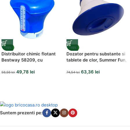
-15%
-15%
Distribuitor chimic flotant
Dozator pentru substante si
Bestway 58209, cu
tablete de clor, Summer Fun,
termometru
200 gr
49,78
lei
63,36
lei
58,56
lei
74,54
lei
Suntem prezenti pe: