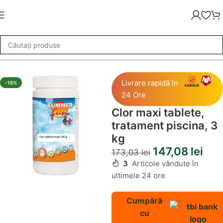
i Pompe de Filtrare
»
Clor maxi tablete, tratament piscina, 3 kg
Livrare rapidă în
-15%
24 Ore
Clor maxi tablete,
tratament piscina, 3
kg
147,08
lei
173,03
lei
3
Articole vândute în
ultimele 24 ore
Cumpără
cu