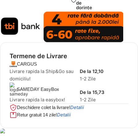
de
dorințe
Termene de Livrare
CARGUS
Livrare rapida la Ship&Go sau
De la 12,10
domiciliu!
1-2 Zile
SAMEDAY EasyBox
De la 15,73
Livrare rapida la easybox!
1-2 Zile
Detalii
Deschidere colet la livrare!
Detalii
Retur gratuit 14 zile!