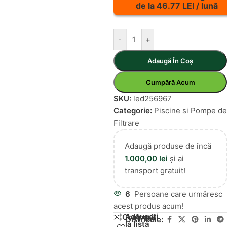
de la 46.77 LEI / lună
-
+
Adaugă În Coș
Cumpără Acum
SKU:
led256967
Categorie:
Piscine si Pompe de
Filtrare
Adaugă produse de încă
1.000,00
lei
și ai
transport gratuit!
6
Persoane care urmăresc
acest produs acum!
Adăugați
Compară
Distribuie:
la lista