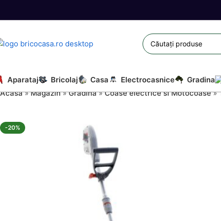
Aparataj
Bricolaj
Casa
Electrocasnice
Gradina
Acasă
»
Magazin
»
Gradina
»
Coase electrice si Motocoase
»
-20%