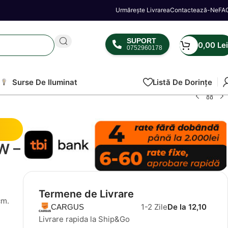
Urmărește Livrarea
Contactează-Ne
FA
SUPORT
0,00
Lei
0752960178
Surse De Iluminat
Listă De Dorințe
W –
Termene de Livrare
cm.
1-2 Zile
De la 12,10
CARGUS
Livrare rapida la Ship&Go