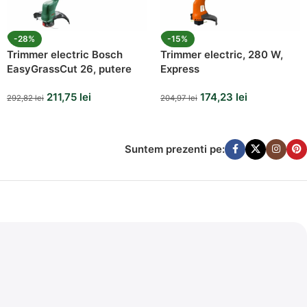
-28%
-15%
Trimmer electric Bosch
Trimmer electric, 280 W,
EasyGrassCut 26, putere
Express
280 W, 26 cm
211,75
lei
174,23
lei
292,82
lei
204,97
lei
Suntem prezenti pe: