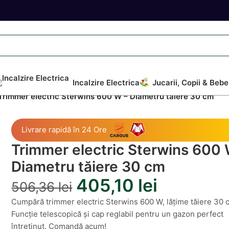
Incalzire Electrica
Jucarii, Copii & Bebe
Trimmer electric Sterwins 600 W – Diametru tăiere 30 cm
Livrare rapidă în 24 Ore
Trimmer electric Sterwins 600 
Diametru tăiere 30 cm
405,10
lei
506,36
lei
Cumpără trimmer electric Sterwins 600 W, lățime tăiere 30 
Funcție telescopică și cap reglabil pentru un gazon perfect
întreținut. Comandă acum!