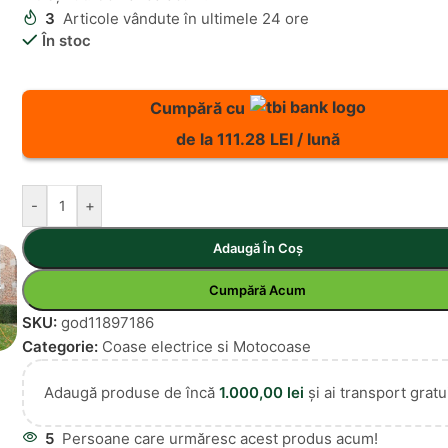
3
Articole vândute în ultimele 24 ore
În stoc
Cumpără cu
de la 111.28 LEI / lună
-
+
Adaugă În Coș
Cumpără Acum
SKU:
god11897186
Categorie:
Coase electrice si Motocoase
Adaugă produse de încă
1.000,00
lei
și ai transport gratui
5
Persoane care urmăresc acest produs acum!