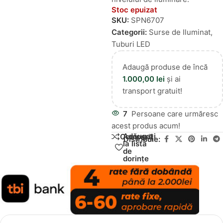
Stoc epuizat
SKU:
SPN6707
Categorii:
Surse de Iluminat
,
Tuburi LED
Adaugă produse de încă
1.000,00
lei
și ai
transport gratuit!
7
Persoane care urmăresc
acest produs acum!
Adăugați
Compară
Distribuie:
la lista
de
dorințe