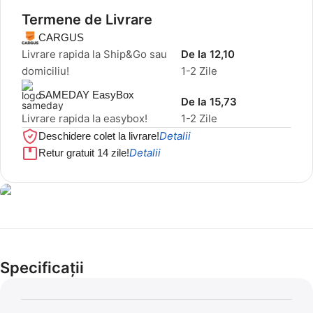
Termene de Livrare
CARGUS
Livrare rapida la Ship&Go sau
De la 12,10
domiciliu!
1-2 Zile
SAMEDAY EasyBox
De la 15,73
Livrare rapida la easybox!
1-2 Zile
Detalii
Deschidere colet la livrare!
Detalii
Retur gratuit 14 zile!
Cel mai mic preț!
Set 5 Clești
Specificații
56,86 LEI