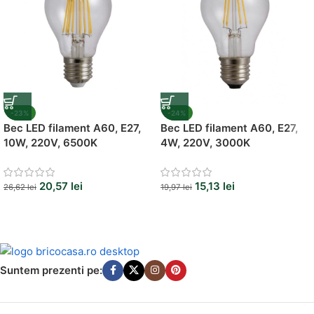
-23%
-24%
Bec LED filament A60, E27,
Bec LED filament A60, E27,
10W, 220V, 6500K
4W, 220V, 3000K
20,57
lei
15,13
lei
26,62
lei
19,97
lei
Suntem prezenti pe: