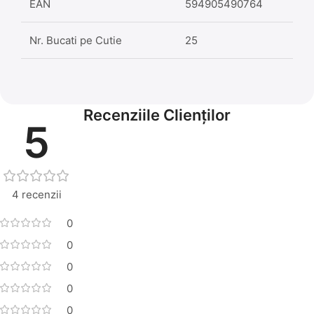
EAN
594905490764
Nr. Bucati pe Cutie
25
Recenziile Clienților
5
4 recenzii
0
0
0
0
0