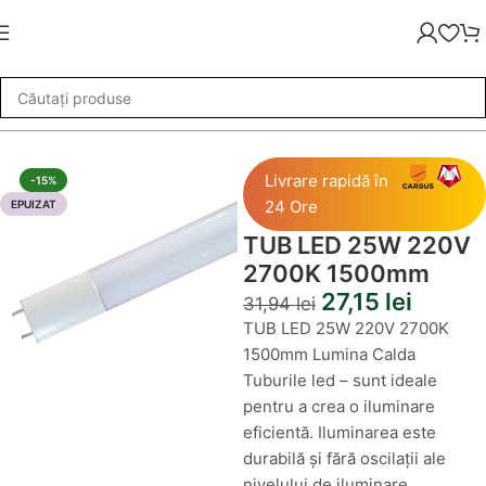
de Iluminat
»
Tuburi LED
»
TUB LED 25W 220V 2700K 1500mm
Livrare rapidă în
-15%
24 Ore
EPUIZAT
TUB LED 25W 220V
2700K 1500mm
27,15
lei
31,94
lei
TUB LED 25W 220V 2700K
1500mm Lumina Calda
Tuburile led – sunt ideale
pentru a crea o iluminare
eficientă. Iluminarea este
durabilă și fără oscilații ale
nivelului de iluminare.