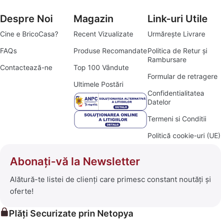
Despre Noi
Magazin
Link-uri Utile
Cine e BricoCasa?
Recent Vizualizate
Urmărește Livrare
FAQs
Produse Recomandate
Politica de Retur și
Rambursare
Contactează-ne
Top 100 Vândute
Formular de retragere
Ultimele Postări
Confidentialitatea
Datelor
Termeni si Conditii
Politică cookie-uri (UE)
Abonați-vă la Newsletter
Alătură-te listei de clienți care primesc constant noutăți și
oferte!
Plăți Securizate prin Netopya