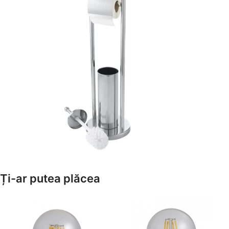
Amenajează-ți Baia cu Stil
Ți-ar putea plăcea
Suporți Hârtie Igenică
Vezi Oferta