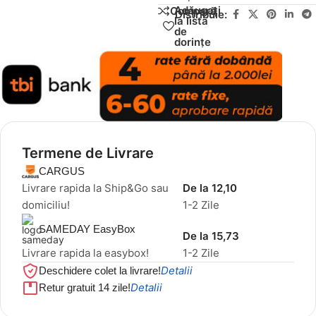
Adăugați
Compară
Distribuie:
la lista
de
dorințe
Termene de Livrare
CARGUS
Livrare rapida la Ship&Go sau
De la 12,10
domiciliu!
1-2 Zile
SAMEDAY EasyBox
De la 15,73
Livrare rapida la easybox!
1-2 Zile
Detalii
Deschidere colet la livrare!
Detalii
Retur gratuit 14 zile!