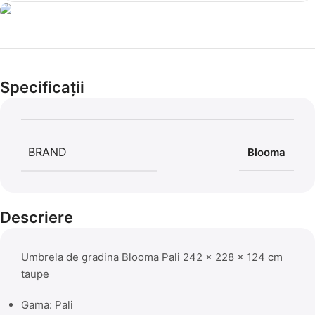
Cel mai mic preț!
Set 5 Clești
Specificații
56,86 LEI
BRAND
Blooma
Descriere
Umbrela de gradina Blooma Pali 242 x 228 x 124 cm
taupe
Gama: Pali