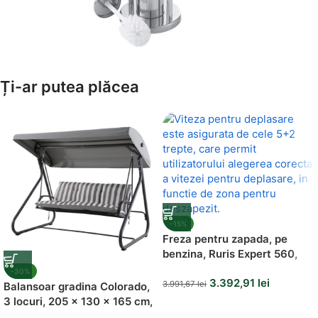
Amenajează-ți Baia cu Stil
Ți-ar putea plăcea
Suporți Hârtie Igenică
Vezi Oferta
-15%
Freza pentru zapada, pe
benzina, Ruris Expert 560,
5.5 CP
-30%
3.392,91
lei
3.991,67
lei
Balansoar gradina Colorado,
3 locuri, 205 x 130 x 165 cm,
sarcina maxima 200 kg