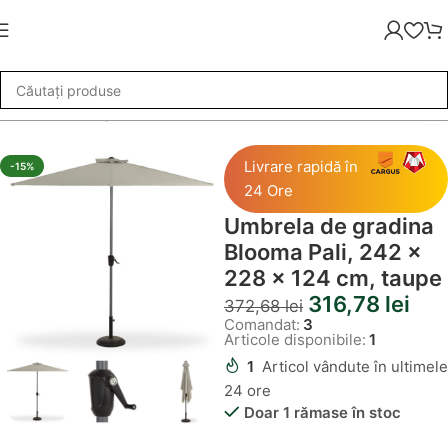
»
Umbrela de gradina Blooma Pali, 242 x 228 x 124 cm, taupe
Livrare rapidă în
-15%
24 Ore
Umbrela de gradina
Blooma Pali, 242 x
228 x 124 cm, taupe
316,78
lei
372,68
lei
Comandat:
3
Articole disponibile:
1
1
Articol vândute în ultimele
24 ore
Doar 1 rămase în stoc