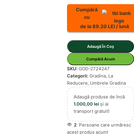
Cumpără
cu
de la 89.20 LEI / lună
Adaugă În Coș
Cumpără Acum
SKU:
GOD-2724247
Categorii:
Gradina
,
La
Reducere
,
Umbrele Gradina
Adaugă produse de încă
1.000,00
lei
și ai
transport gratuit!
2
Persoane care urmăresc
acest produs acum!