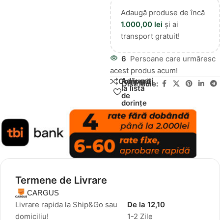
Adaugă produse de încă
1.000,00
lei
și ai
transport gratuit!
6
Persoane care urmăresc
acest produs acum!
Adăugați
Compară
Distribuie:
la lista
de
dorințe
Termene de Livrare
CARGUS
Livrare rapida la Ship&Go sau
De la 12,10
domiciliu!
1-2 Zile