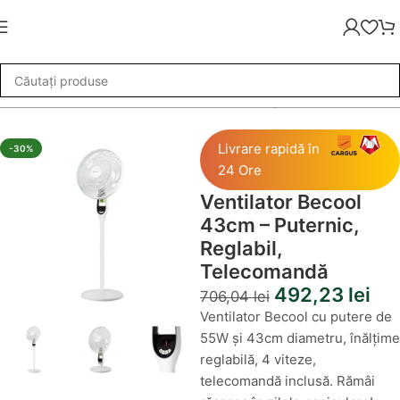
re
»
Ventilator Becool 43cm – Puternic, Reglabil, Telecomandă
Livrare rapidă în
-30%
24 Ore
Ventilator Becool
43cm – Puternic,
Reglabil,
Telecomandă
492,23
lei
706,04
lei
Ventilator Becool cu putere de
55W și 43cm diametru, înălțime
reglabilă, 4 viteze,
telecomandă inclusă. Rămâi