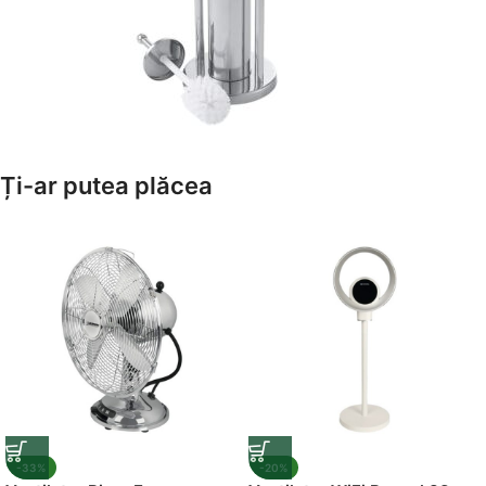
Amenajează-ți Baia cu Stil
Ți-ar putea plăcea
Suporți Hârtie Igenică
Vezi Oferta
-33%
-20%