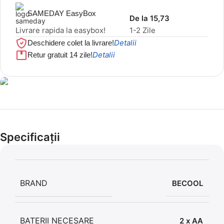
SAMEDAY EasyBox
De la 15,73
Livrare rapida la easybox!
1-2 Zile
Detalii
Deschidere colet la livrare!
Detalii
Retur gratuit 14 zile!
Cel mai mic preț!
Set 5 Clești
Specificații
56,86 LEI
BRAND
BECOOL
BATERII NECESARE
2 x AA