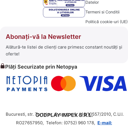
Datelor
Termeni si Conditii
Politică cookie-uri (UE)
Abonați-vă la Newsletter
Alătură-te listei de clienți care primesc constant noutăți și
oferte!
Plăți Securizate prin Netopya
Bucuresti, str. Tortei nr. 9, sector 4, J40/10557/2010, C.U.I.
GODPLAY IMPEX S.R.L.
RO27657950,
Telefon: (0752) 960 178,
E-mail: