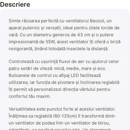
Descriere
Simte răcoarea perfectă cu ventilatorul Becool, un
aparat puternic și versatil, ideal pentru zilele toride de
vară. Cu un diametru generos de 43 cm și o putere
impresionantă de 55W, acest ventilator îți oferă o briză
revigorantă, ținând totodată insectele la distanță.
Controlează cu ușurință fluxul de aer cu ajutorul celor
patru setări de viteză: mică, medie, mare și eco.
Butoanele de control cu afișaj LED facilitează
utilizarea, iar funcția de pivotare și înclinarea reglabilă
îți permit să personalizezi direcția vântului pentru
confortul tău maxim.
Versatilitatea este punctul forte al acestui ventilator.
Înălțimea sa reglabilă (60-135cm) îl transformă dintr-
un ventilator de podea într-un ventilator de birou,
adaptându-se perfect nevoilor tale. Un atașament