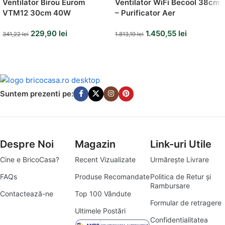
Ventilator Birou Eurom
Ventilator WiFi Becool 38cm
VTM12 30cm 40W
– Purificator Aer
229,90
lei
1.450,55
lei
341,22
lei
1.813,19
lei
Suntem prezenti pe:
Despre Noi
Magazin
Link-uri Utile
Cine e BricoCasa?
Recent Vizualizate
Urmărește Livrare
FAQs
Produse Recomandate
Politica de Retur și
Rambursare
Contactează-ne
Top 100 Vândute
Formular de retragere
Ultimele Postări
Confidentialitatea