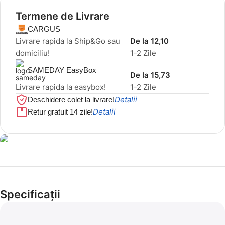
Termene de Livrare
CARGUS
Livrare rapida la Ship&Go sau
De la 12,10
domiciliu!
1-2 Zile
SAMEDAY EasyBox
De la 15,73
Livrare rapida la easybox!
1-2 Zile
Detalii
Deschidere colet la livrare!
Detalii
Retur gratuit 14 zile!
Cel mai mic preț!
Set 5 Clești
Specificații
56,86 LEI