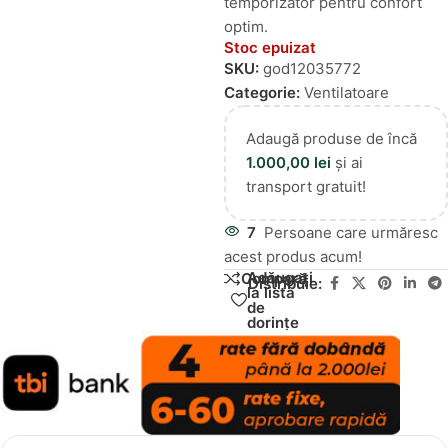
temporizator pentru confort
optim.
Stoc epuizat
SKU:
god12035772
Categorie:
Ventilatoare
Adaugă produse de încă
1.000,00
lei
și ai
transport gratuit!
7
Persoane care urmăresc
acest produs acum!
Adăugați
Compară
Distribuie:
la lista
de
dorințe