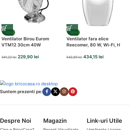
-33%
-20%
Ventilator Birou Eurom
Ventilator fara elice
VTM12 30cm 40W
Reecomer, 80 W, Wi-Fi, H
55.5 cm
229,90
lei
434,15
lei
341,22
lei
542,69
lei
Suntem prezenti pe:
Despre Noi
Magazin
Link-uri Utile
Cine e BricoCasa?
Recent Vizualizate
Urmărește Livrare