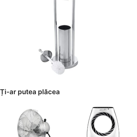
Amenajează-ți Baia cu Stil
Ți-ar putea plăcea
Suporți Hârtie Igenică
Vezi Oferta