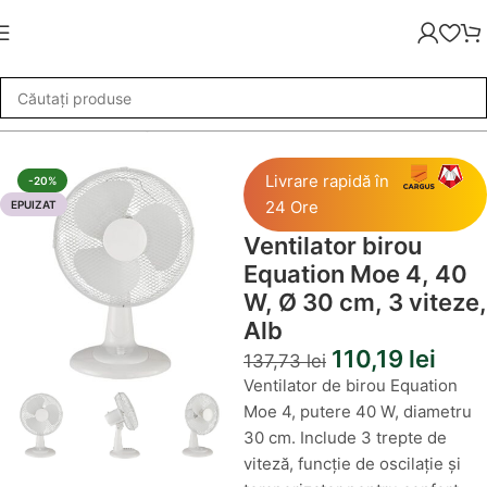
»
Ventilator birou Equation Moe 4, 40 W, Ø 30 cm, 3 viteze, Alb
Livrare rapidă în
-20%
24 Ore
EPUIZAT
Ventilator birou
Equation Moe 4, 40
W, Ø 30 cm, 3 viteze,
Alb
110,19
lei
137,73
lei
Ventilator de birou Equation
Moe 4, putere 40 W, diametru
30 cm. Include 3 trepte de
viteză, funcție de oscilație și