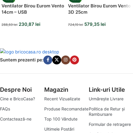
Ventilator Birou Eurom Vento
Ventilator Birou Eurom Vento
14cm – USB
3D 25cm
230,87
lei
579,35
lei
288,59
lei
724,19
lei
Suntem prezenti pe:
Despre Noi
Magazin
Link-uri Utile
Cine e BricoCasa?
Recent Vizualizate
Urmărește Livrare
FAQs
Produse Recomandate
Politica de Retur și
Rambursare
Contactează-ne
Top 100 Vândute
Formular de retragere
Ultimele Postări