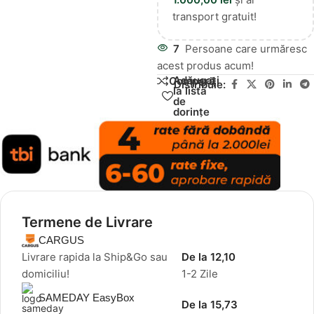
transport gratuit!
7
Persoane care urmăresc
acest produs acum!
Adăugați
Compară
Distribuie:
la lista
de
dorințe
Termene de Livrare
CARGUS
Livrare rapida la Ship&Go sau
De la 12,10
domiciliu!
1-2 Zile
SAMEDAY EasyBox
De la 15,73