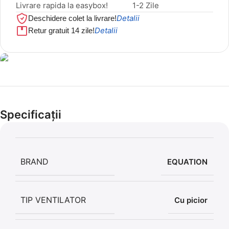
Livrare rapida la easybox!
1-2 Zile
Detalii
Deschidere colet la livrare!
Detalii
Retur gratuit 14 zile!
Cel mai mic preț!
Set 5 Clești
Specificații
56,86 LEI
BRAND
EQUATION
TIP VENTILATOR
Cu picior