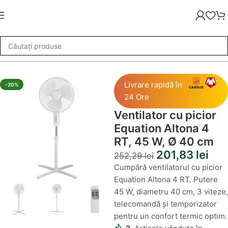
are
»
Ventilator cu picior Equation Altona 4 RT, 45 W, Ø 40 cm
Livrare rapidă în
-20%
24 Ore
Ventilator cu picior
Equation Altona 4
RT, 45 W, Ø 40 cm
201,83
lei
252,29
lei
Cumpără ventilatorul cu picior
Equation Altona 4 RT. Putere
45 W, diametru 40 cm, 3 viteze,
telecomandă și temporizator
pentru un confort termic optim.