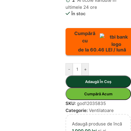
2
Articole vândute în
ultimele 24 ore
În stoc
Cumpără
cu
de la 60.46 LEI / lună
-
+
Adaugă În Coș
Cumpără Acum
SKU:
god12035835
Categorie:
Ventilatoare
Adaugă produse de încă
1.000,00
lei
și ai