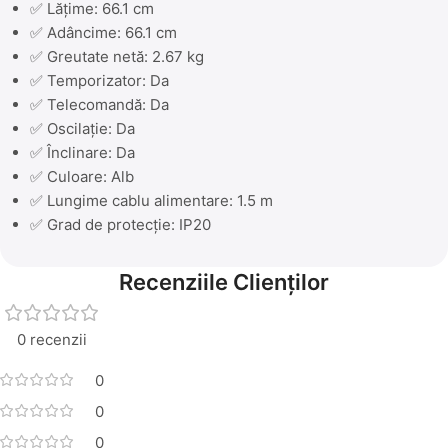
✅ Lățime: 66.1 cm
✅ Adâncime: 66.1 cm
✅ Greutate netă: 2.67 kg
✅ Temporizator: Da
✅ Telecomandă: Da
✅ Oscilație: Da
✅ Înclinare: Da
✅ Culoare: Alb
✅ Lungime cablu alimentare: 1.5 m
✅ Grad de protecție: IP20
Recenziile Clienților
0 recenzii
0
0
0