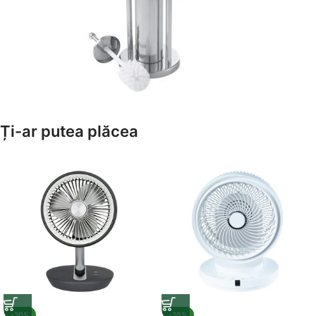
Amenajează-ți Baia cu Stil
Ți-ar putea plăcea
Suporți Hârtie Igenică
Vezi Oferta
-20%
-20%