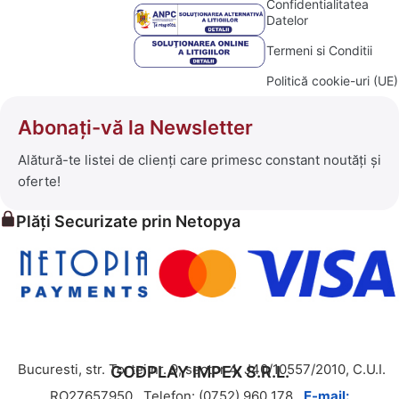
Confidentialitatea
Datelor
Termeni si Conditii
Politică cookie-uri (UE)
Abonați-vă la Newsletter
Alătură-te listei de clienți care primesc constant noutăți și
oferte!
Plăți Securizate prin Netopya
Bucuresti, str. Tortei nr. 9, sector 4, J40/10557/2010, C.U.I.
GODPLAY IMPEX S.R.L.
RO27657950,
Telefon: (0752) 960 178,
E-mail: