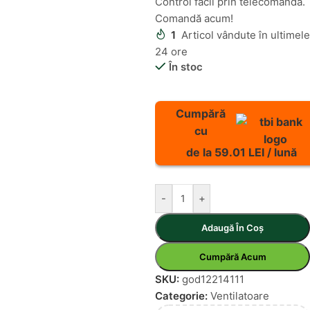
Control facil prin telecomandă.
Comandă acum!
1
Articol vândute în ultimele
24 ore
În stoc
Cumpără
cu
de la 59.01 LEI / lună
-
+
Adaugă În Coș
Cumpără Acum
SKU:
god12214111
Categorie:
Ventilatoare