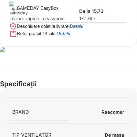
SAMEDAY EasyBox
De la 15,73
Livrare rapida la easybox!
1-2 Zile
Detalii
Deschidere colet la livrare!
Detalii
Retur gratuit 14 zile!
Cel mai mic preț!
Set 5 Clești
Specificații
56,86 LEI
BRAND
Reecomer
TIP VENTILATOR
De masa