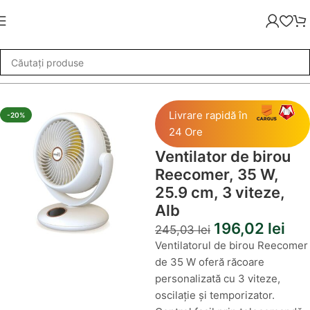
re
»
Ventilator de birou Reecomer, 35 W, 25.9 cm, 3 viteze, Alb
Livrare rapidă în
-20%
24 Ore
Ventilator de birou
Reecomer, 35 W,
25.9 cm, 3 viteze,
Alb
196,02
lei
245,03
lei
Ventilatorul de birou Reecomer
de 35 W oferă răcoare
personalizată cu 3 viteze,
oscilație și temporizator.