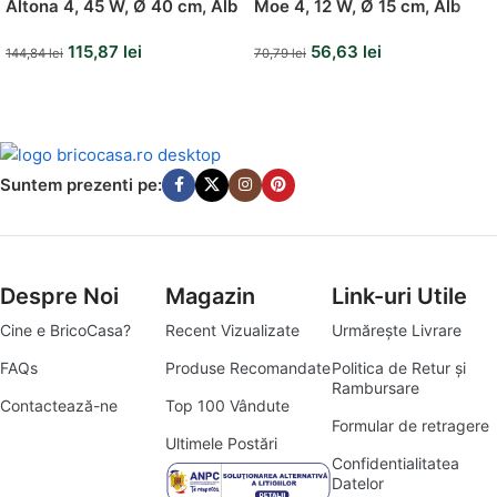
Altona 4, 45 W, Ø 40 cm, Alb
Moe 4, 12 W, Ø 15 cm, Alb
115,87
lei
56,63
lei
144,84
lei
70,79
lei
Suntem prezenti pe:
Despre Noi
Magazin
Link-uri Utile
Cine e BricoCasa?
Recent Vizualizate
Urmărește Livrare
FAQs
Produse Recomandate
Politica de Retur și
Rambursare
Contactează-ne
Top 100 Vândute
Formular de retragere
Ultimele Postări
Confidentialitatea
Datelor