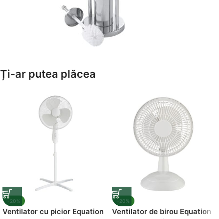
Amenajează-ți Baia cu Stil
Ți-ar putea plăcea
Suporți Hârtie Igenică
Vezi Oferta
-20%
-20%
Ventilator cu picior Equation
Ventilator de birou Equation