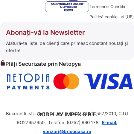
Termeni si Conditii
Politică cookie-uri (UE)
Abonați-vă la Newsletter
Alătură-te listei de clienți care primesc constant noutăți și
oferte!
Plăți Securizate prin Netopya
Bucuresti, str. Tortei nr. 9, sector 4, J40/10557/2010, C.U.I.
GODPLAY IMPEX S.R.L.
RO27657950,
Telefon: (0752) 960 178,
E-mail:
vanzari@bricocasa.ro