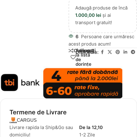
Adaugă produse de încă
1.000,00
lei
și ai
transport gratuit!
6
Persoane care urmăresc
acest produs acum!
Adăugați
Compară
Distribuie:
la lista
de
dorințe
Termene de Livrare
CARGUS
Livrare rapida la Ship&Go sau
De la 12,10
domiciliu!
1-2 Zile