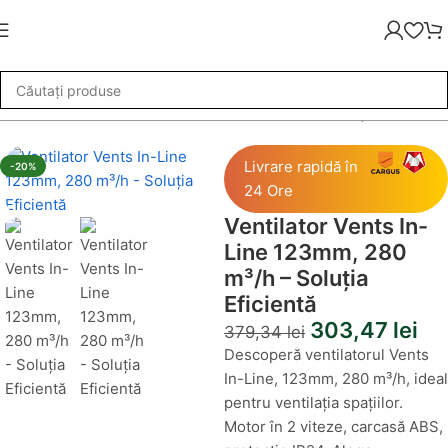
»
Ventilator Vents In-Line 123mm, 280 m³/h – Soluția Eficientă
Livrare rapidă în
-20%
24 Ore
Ventilator Vents In-
Line 123mm, 280
m³/h – Soluția
Eficientă
303,47
lei
379,34
lei
Descoperă ventilatorul Vents
In-Line, 123mm, 280 m³/h, ideal
pentru ventilația spațiilor.
Motor în 2 viteze, carcasă ABS,