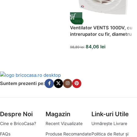
-15%
Ventilator VENTS 100DV, cu
intrerupator cu fir, diametru
100mm, debit 95 mc/h
84,06
lei
98,89
lei
Suntem prezenti pe:
Despre Noi
Magazin
Link-uri Utile
Cine e BricoCasa?
Recent Vizualizate
Urmărește Livrare
FAQs
Produse Recomandate
Politica de Retur și