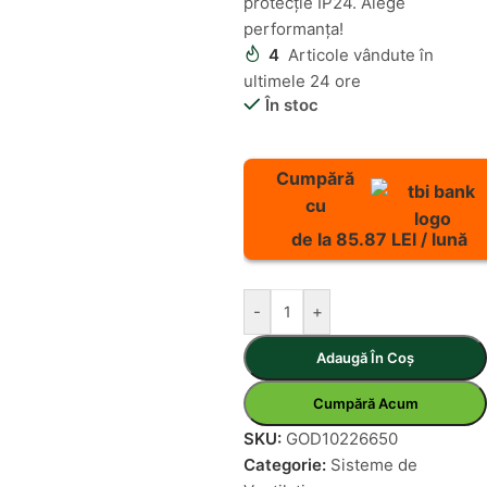
protecție IP24. Alege
performanța!
4
Articole vândute în
ultimele 24 ore
În stoc
Cumpără
cu
de la 85.87 LEI / lună
-
+
Adaugă În Coș
Cumpără Acum
SKU:
GOD10226650
Categorie:
Sisteme de