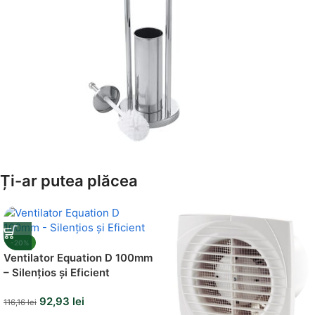
Amenajează-ți Baia cu Stil
Ți-ar putea plăcea
Suporți Hârtie Igenică
Vezi Oferta
-20%
Ventilator Equation D 100mm
– Silențios și Eficient
92,93
lei
116,16
lei