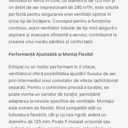
Ventilatorul Vents In-Line, cu diametrul de 123 mm și
un debit de aer impresionant de 280 m³/h, este soluția
perfectă pentru asigurarea unei ventilații optime în
orice tip de încăpere. Conceput pentru a funcționa
continuu, acest ventilator tubular de tip mixt asigură o
aspirare și evacuare eficientă a aerului, contribuind la
crearea unui mediu sănătos și confortabil.
Performanță Ajustabilă și Montaj Flexibil
Echipat cu un motor performant în 2 viteze,
ventilatorul oferă posibilitatea ajustării fluxului de aer
prin intermediul unui comutator de viteze (achiziționat
separat). Pentru o controlare precisă a turației, se
poate monta un variator de turație, permițând
adaptarea la nevoile specifice de ventilație. Montajul
este extrem de flexibil, fiind compatibil atât cu
tubulatura flexibilă, cât și cu cea rigidă, având un
diametru de 125 mm. Poate fi instalat orizontal sau