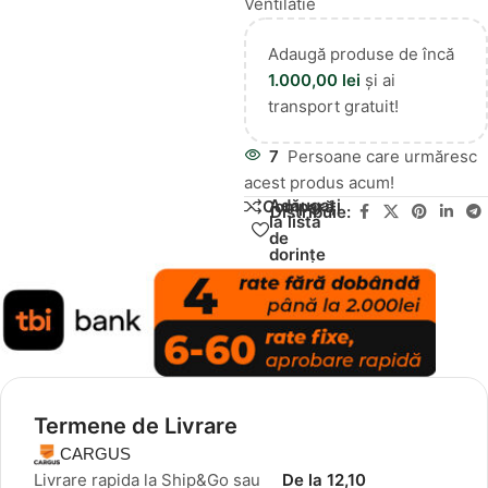
Ventilatie
Adaugă produse de încă
1.000,00
lei
și ai
transport gratuit!
7
Persoane care urmăresc
acest produs acum!
Adăugați
Compară
Distribuie:
la lista
de
dorințe
Termene de Livrare
CARGUS
Livrare rapida la Ship&Go sau
De la 12,10