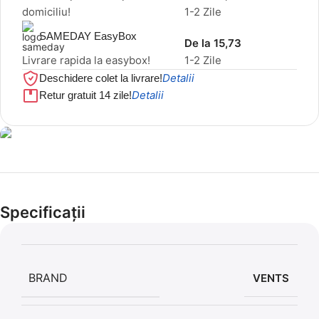
domiciliu!
1-2 Zile
SAMEDAY EasyBox
De la 15,73
Livrare rapida la easybox!
1-2 Zile
Detalii
Deschidere colet la livrare!
Detalii
Retur gratuit 14 zile!
Cel mai mic preț!
Set 5 Clești
Specificații
56,86 LEI
BRAND
VENTS