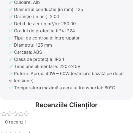
✅
Culoare: Alb
✅
Diametrul conductei (in mm): 125
✅
Garanție (in ani): 2.00
✅
Debit de aer (in m³/h): 280.00
✅
Gradul de protecție (IP): IP24
✅
Tipul de controale: Intrerupator
✅
Diametru: 125 mm
✅
Carcasa: ABS
✅
Clasa de protecție: IP24
✅
Tensiune alimentare: 220-240V
✅
Putere: Aprox. 40W – 60W (estimare bazată pe debit
și tensiune)
✅
Temperatura maximă a aerului transportat: 60°C
Recenziile Clienților
0 recenzii