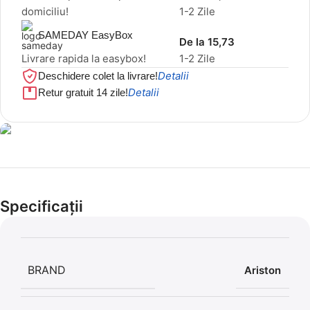
domiciliu!
1-2 Zile
SAMEDAY EasyBox
De la 15,73
Livrare rapida la easybox!
1-2 Zile
Detalii
Deschidere colet la livrare!
Detalii
Retur gratuit 14 zile!
Cel mai mic preț!
Set 5 Clești
Specificații
56,86 LEI
BRAND
Ariston