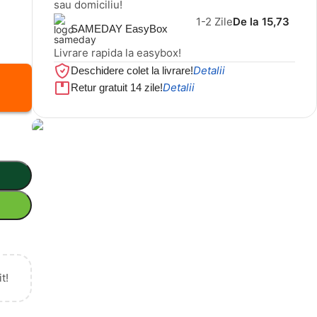
sau domiciliu!
1-2 Zile
De la 15,73
SAMEDAY EasyBox
Livrare rapida la easybox!
Detalii
Deschidere colet la livrare!
Detalii
Retur gratuit 14 zile!
Cel mai mic preț!
Set 5 Clești
56,86 LEI
t!