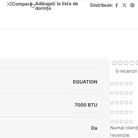
Adăugați la lista de
Compară
Distribuie:
dorințe
0 recenzii
EQUATION
7000 BTU
Numai clienți
Da
recenzie.