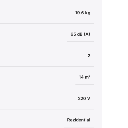
19.6 kg
Amen
Supor
65 dB (A)
2
14 m²
220 V
Rezidential