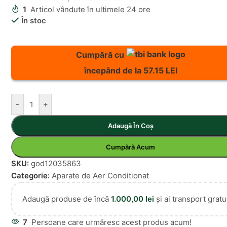
1
Articol vândute în ultimele 24 ore
În stoc
Cumpără cu
începând de la 57.15 LEI
-
+
Adaugă În Coș
Cumpără Acum
SKU:
god12035863
Categorie:
Aparate de Aer Conditionat
Adaugă produse de încă
1.000,00
lei
și ai transport gratui
7
Persoane care urmăresc acest produs acum!