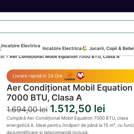
Incalzire Electrica
Jucarii, Copii & Bebe
nat
»
Aer Condiționat Mobil Equation 7000 BTU, Clasa A
Livrare rapidă în 24 Ore
Aer Condiționat Mobil Equation
7000 BTU, Clasa A
1.512,50
lei
1.694,00
lei
Cumpără Aer Condiționat Mobil Equation 7000 BTU, clasa
energetică A. Ideal pentru încăperi de până la 15 m², cu func
dezumidificare și telecomandă inclusă.