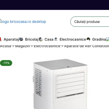
Aparataj
Bricolaj
Casa
Electrocasnice
Gradina
Acasă
»
Magazin
»
Electrocasnice
»
Aparate de Aer Conditio
-11%