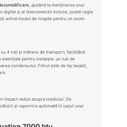
dezumidificare
, ajutând la menținerea unui
 digital și al telecomenzii incluse, puteți regla
uteți activa modul de noapte pentru un somn
cu 4 roți și mânere de transport, facilitând
 esențiale pentru instalare: un tub de
rea condensului. Filtrul este de tip lavabil,
are.
 un impact redus asupra mediului. De
ălzirii și repornire automată în cazul unei
equation 7000 btu