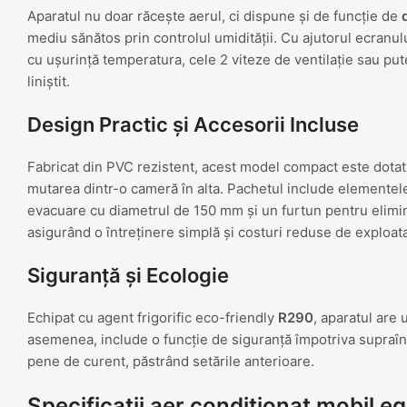
Aparatul nu doar răcește aerul, ci dispune și de funcție de
mediu sănătos prin controlul umidității. Cu ajutorul ecranului
cu ușurință temperatura, cele 2 viteze de ventilație sau p
liniștit.
Design Practic și Accesorii Incluse
Fabricat din PVC rezistent, acest model compact este dotat 
mutarea dintr-o cameră în alta. Pachetul include elementele
evacuare cu diametrul de 150 mm și un furtun pentru elimina
asigurând o întreținere simplă și costuri reduse de exploat
Siguranță și Ecologie
Echipat cu agent frigorific eco-friendly
R290
, aparatul are
asemenea, include o funcție de siguranță împotriva supraînc
pene de curent, păstrând setările anterioare.
Specificații aer conditionat mobil 