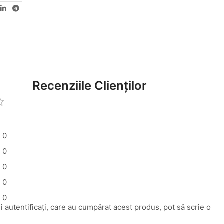
Recenziile Clienților
0
0
0
0
0
i autentificați, care au cumpărat acest produs, pot să scrie o