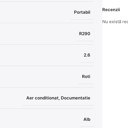
Recenzii
Portabil
Nu există re
R290
2.6
Roti
Aer conditionat, Documentatie
Alb