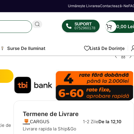
Urmărește Livrarea
Contactează-Ne
FA
SUPORT
0,00
Lei
0752960178
Surse De Iluminat
Listă De Dorințe
Termene de Livrare
1-2 Zile
De la 12,10
CARGUS
ție de
Livrare rapida la Ship&Go