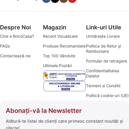
Despre Noi
Magazin
Link-uri Utile
Cine e BricoCasa?
Recent Vizualizate
Urmărește Livrare
FAQs
Produse Recomandate
Politica de Retur și
Rambursare
Contactează-ne
Top 100 Vândute
Formular de retragere
Ultimele Postări
Confidentialitatea
Datelor
Termeni si Conditii
Politică cookie-uri (UE)
Abonați-vă la Newsletter
Alătură-te listei de clienți care primesc constant noutăți și
oferte!