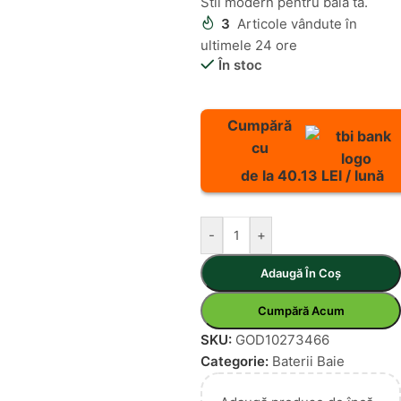
Stil modern pentru baia ta.
3
Articole vândute în
ultimele 24 ore
În stoc
Cumpără
cu
de la 40.13 LEI / lună
-
+
Adaugă În Coș
Cumpără Acum
SKU:
GOD10273466
Categorie:
Baterii Baie