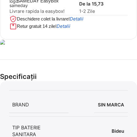
SAMEDAY EasyBox
De la 15,73
Livrare rapida la easybox!
1-2 Zile
Detalii
Deschidere colet la livrare!
Detalii
Retur gratuit 14 zile!
Cel mai mic preț!
Set 5 Clești
Specificații
56,86 LEI
BRAND
SIN MARCA
TIP BATERIE
Bideu
SANITARA