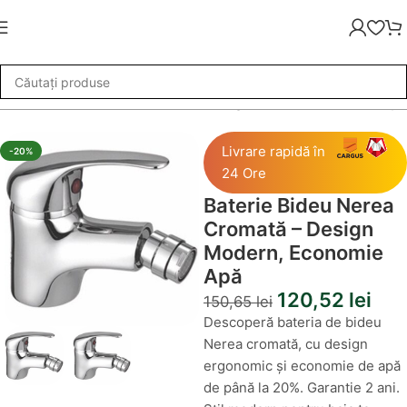
Baterie Bideu Nerea Cromată – Design Modern, Economie Apă
Livrare rapidă în
-20%
24 Ore
Baterie Bideu Nerea
Cromată – Design
Modern, Economie
Apă
120,52
lei
150,65
lei
Descoperă bateria de bideu
Nerea cromată, cu design
ergonomic și economie de apă
de până la 20%. Garantie 2 ani.