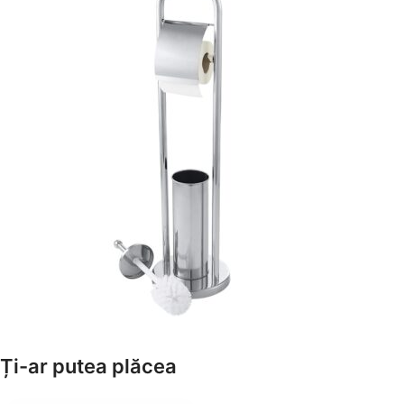
Amenajează-ți Baia cu Stil
Ți-ar putea plăcea
Suporți Hârtie Igenică