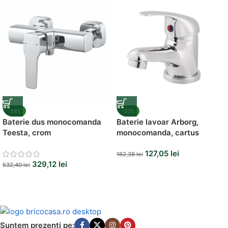
Vezi Oferta
-38%
-22%
Baterie dus monocomanda
Baterie lavoar Arborg,
Teesta, crom
monocomanda, cartus
ceramic 35 mm
127,05
lei
162,38
lei
329,12
lei
532,40
lei
Suntem prezenti pe: