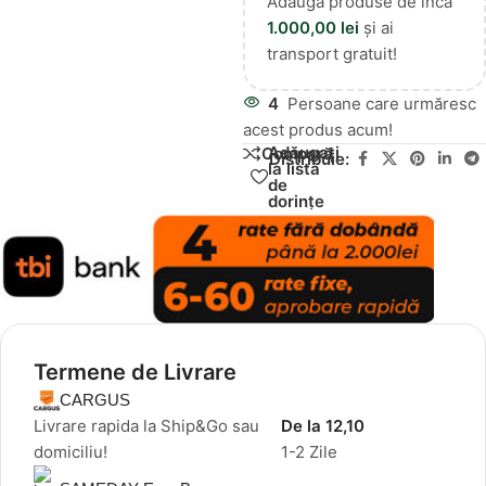
Adaugă produse de încă
1.000,00
lei
și ai
transport gratuit!
4
Persoane care urmăresc
acest produs acum!
Adăugați
Compară
Distribuie:
la lista
de
dorințe
Termene de Livrare
CARGUS
Livrare rapida la Ship&Go sau
De la 12,10
domiciliu!
1-2 Zile