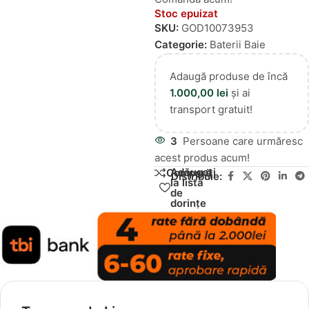
Stoc epuizat
SKU:
GOD10073953
Categorie:
Baterii Baie
Adaugă produse de încă
1.000,00
lei
și ai
transport gratuit!
3
Persoane care urmăresc
acest produs acum!
Adăugați
Compară
Distribuie:
la lista
de
dorințe