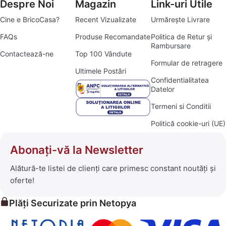
Despre Noi
Magazin
Link-uri Utile
Cine e BricoCasa?
Recent Vizualizate
Urmărește Livrare
FAQs
Produse Recomandate
Politica de Retur și
Rambursare
Contactează-ne
Top 100 Vândute
Formular de retragere
Ultimele Postări
Confidentialitatea
Datelor
Termeni si Conditii
Politică cookie-uri (UE)
Abonați-vă la Newsletter
Alătură-te listei de clienți care primesc constant noutăți și
oferte!
Plăți Securizate prin Netopya