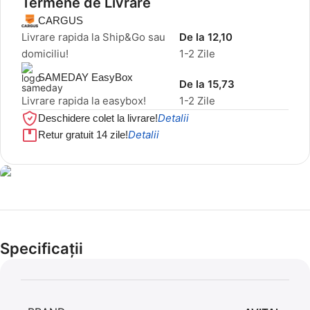
Termene de Livrare
CARGUS
Livrare rapida la Ship&Go sau
De la 12,10
domiciliu!
1-2 Zile
SAMEDAY EasyBox
De la 15,73
Livrare rapida la easybox!
1-2 Zile
Detalii
Deschidere colet la livrare!
Detalii
Retur gratuit 14 zile!
Cel mai mic preț!
Set 5 Clești
Specificații
56,86 LEI