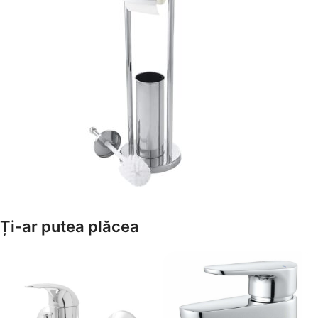
Amenajează-ți Baia cu Stil
Ți-ar putea plăcea
Suporți Hârtie Igenică
Vezi Oferta