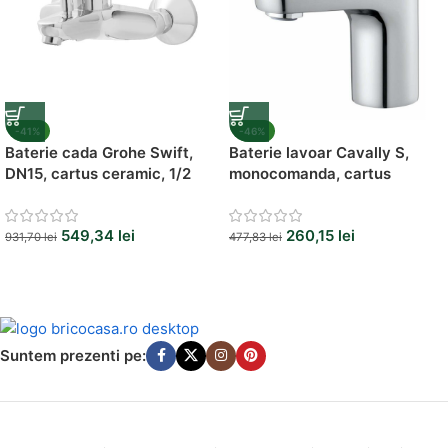
-41%
-46%
Baterie cada Grohe Swift,
Baterie lavoar Cavally S,
DN15, cartus ceramic, 1/2
monocomanda, cartus
ceramic 35 mm, design
modern
549,34
lei
260,15
lei
931,70
lei
477,83
lei
Suntem prezenti pe: