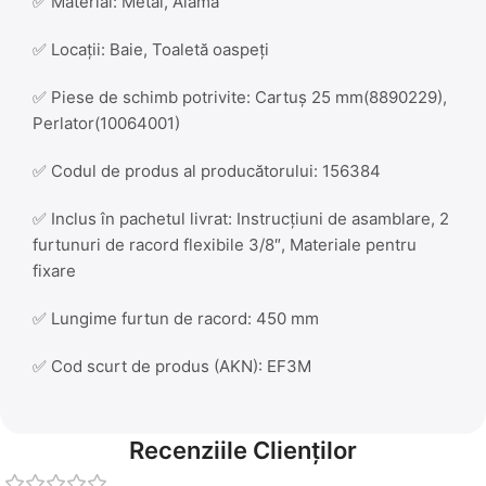
✅ Material: Metal, Alamă
✅ Locații: Baie, Toaletă oaspeți
✅ Piese de schimb potrivite: Cartuș 25 mm(8890229),
Perlator(10064001)
✅ Codul de produs al producătorului: 156384
✅ Inclus în pachetul livrat: Instrucțiuni de asamblare, 2
furtunuri de racord flexibile 3/8″, Materiale pentru
fixare
✅ Lungime furtun de racord: 450 mm
✅ Cod scurt de produs (AKN): EF3M
Recenziile Clienților