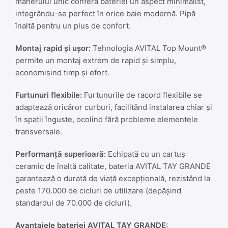
mânerului unic conferă bateriei un aspect minimalist,
integrându-se perfect în orice baie modernă. Pipă
înaltă pentru un plus de confort.
Montaj rapid și ușor:
Tehnologia AVITAL Top Mount®
permite un montaj extrem de rapid și simplu,
economisind timp și efort.
Furtunuri flexibile:
Furtunurile de racord flexibile se
adaptează oricăror curburi, facilitând instalarea chiar și
în spații înguste, ocolind fără probleme elementele
transversale.
Performanță superioară:
Echipată cu un cartuș
ceramic de înaltă calitate, bateria AVITAL TAY GRANDE
garantează o durată de viață excepțională, rezistând la
peste 170.000 de cicluri de utilizare (depășind
standardul de 70.000 de cicluri).
Avantajele bateriei AVITAL TAY GRANDE: