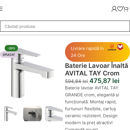
»
Baie
»
Baterii Baie
»
Baterie Lavoar Înaltă AVITAL TAY Crom
Livrare rapidă în
-20%
24 Ore
EPUIZAT
Baterie Lavoar Înaltă
AVITAL TAY Crom
475,87
lei
594,84
lei
Baterie lavoar AVITAL TAY
GRANDE crom, elegantă și
funcțională. Montaj rapid,
furtunuri flexibile, cartuș
ceramic rezistent. Design
modern la preț atractiv!
Comandă acum!