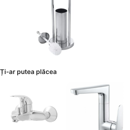
Amenajează-ți Baia cu Stil
Ți-ar putea plăcea
Suporți Hârtie Igenică
Vezi Oferta