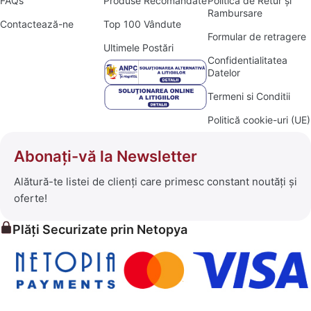
FAQs
Produse Recomandate
Politica de Retur și
Rambursare
Contactează-ne
Top 100 Vândute
Formular de retragere
Ultimele Postări
Confidentialitatea
Datelor
Termeni si Conditii
Politică cookie-uri (UE)
Abonați-vă la Newsletter
Alătură-te listei de clienți care primesc constant noutăți și
oferte!
Plăți Securizate prin Netopya