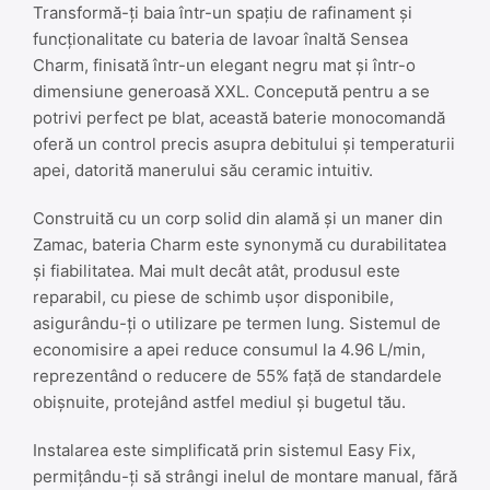
Transformă-ți baia într-un spațiu de rafinament și
funcționalitate cu bateria de lavoar înaltă Sensea
Charm, finisată într-un elegant negru mat și într-o
dimensiune generoasă XXL. Concepută pentru a se
potrivi perfect pe blat, această baterie monocomandă
oferă un control precis asupra debitului și temperaturii
apei, datorită manerului său ceramic intuitiv.
Construită cu un corp solid din alamă și un maner din
Zamac, bateria Charm este synonymă cu durabilitatea
și fiabilitatea. Mai mult decât atât, produsul este
reparabil, cu piese de schimb ușor disponibile,
asigurându-ți o utilizare pe termen lung. Sistemul de
economisire a apei reduce consumul la 4.96 L/min,
reprezentând o reducere de 55% față de standardele
obișnuite, protejând astfel mediul și bugetul tău.
Instalarea este simplificată prin sistemul Easy Fix,
permițându-ți să strângi inelul de montare manual, fără