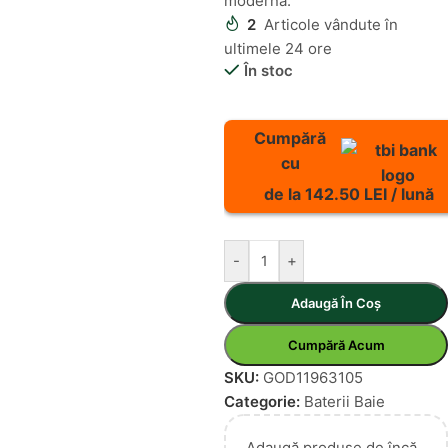
modernă.
2
Articole vândute în
ultimele 24 ore
În stoc
Cumpără
cu
de la 142.50 LEI / lună
-
+
Adaugă În Coș
Cumpără Acum
SKU:
GOD11963105
Categorie:
Baterii Baie
Adaugă produse de încă