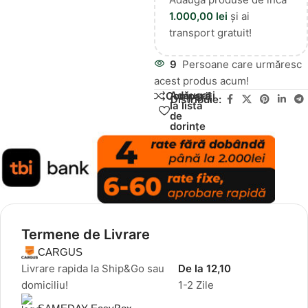
1.000,00
lei
și ai
transport gratuit!
9
Persoane care urmăresc
acest produs acum!
Adăugați
Compară
Distribuie:
la lista
de
dorințe
Termene de Livrare
CARGUS
Livrare rapida la Ship&Go sau
De la 12,10
domiciliu!
1-2 Zile