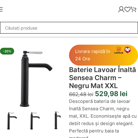
ii Baie
»
Baterie Lavoar Înaltă Sensea Charm – Negru Mat XXL
Livrare rapidă în
-20%
24 Ore
Baterie Lavoar Înaltă
Sensea Charm –
Negru Mat XXL
529,98
lei
662,48
lei
Descoperă bateria de lavoar
înaltă Sensea Charm, negru
mat, XXL. Economisește apă cu
debit redus și design elegant.
Perfectă pentru baia ta