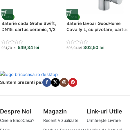
-41%
-50%
Baterie cada Grohe Swift,
Baterie lavoar GoodHome
DN15, cartus ceramic, 1/2
Cavally L, cu pivotare, cartus
ceramic 35 mm,
monocomanda, design
549,34
lei
302,50
lei
modern
931,70
lei
606,94
lei
Suntem prezenti pe:
Despre Noi
Magazin
Link-uri Utile
Cine e BricoCasa?
Recent Vizualizate
Urmărește Livrare