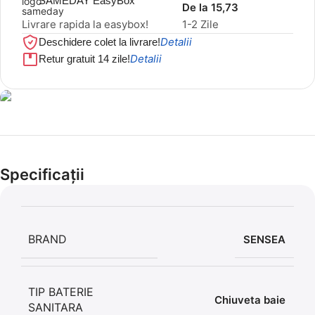
SAMEDAY EasyBox
De la 15,73
Livrare rapida la easybox!
1-2 Zile
Detalii
Deschidere colet la livrare!
Detalii
Retur gratuit 14 zile!
Cel mai mic preț!
Set 5 Clești
Specificații
56,86 LEI
BRAND
SENSEA
TIP BATERIE
Chiuveta baie
SANITARA