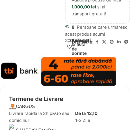
1.000,00
lei
și ai
transport gratuit!
8
Persoane care urmăresc
acest produs acum!
Adăugați
Compară
Distribuie:
la lista
de
dorințe
Termene de Livrare
CARGUS
Livrare rapida la Ship&Go sau
De la 12,10
domiciliu!
1-2 Zile