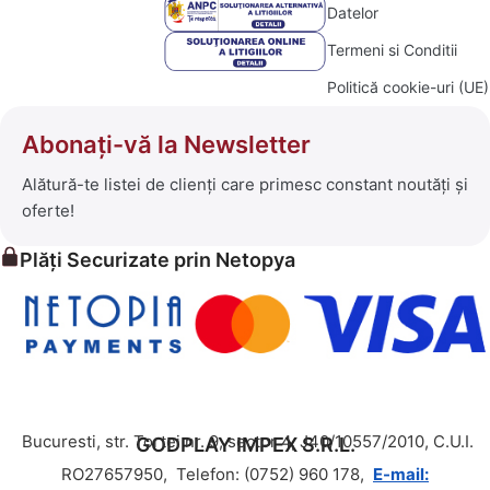
Datelor
Termeni si Conditii
Politică cookie-uri (UE)
Abonați-vă la Newsletter
Alătură-te listei de clienți care primesc constant noutăți și
oferte!
Plăți Securizate prin Netopya
Bucuresti, str. Tortei nr. 9, sector 4, J40/10557/2010, C.U.I.
GODPLAY IMPEX S.R.L.
RO27657950,
Telefon: (0752) 960 178,
E-mail: