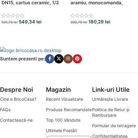
DN15, cartus ceramic, 1/2
aramiu, monocomanda,
cartus ceramic 35 mm
549,34
lei
180,29
lei
931,70
lei
332,75
lei
Suntem prezenti pe:
Despre Noi
Magazin
Link-uri Utile
Cine e BricoCasa?
Recent Vizualizate
Urmărește Livrare
FAQs
Produse Recomandate
Politica de Retur și
Rambursare
Contactează-ne
Top 100 Vândute
Formular de retragere
Ultimele Postări
Confidentialitatea