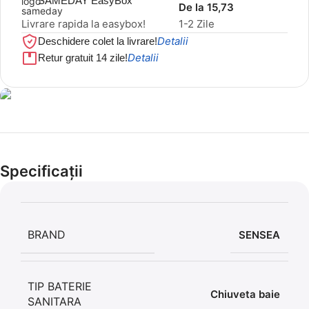
SAMEDAY EasyBox
De la 15,73
Livrare rapida la easybox!
1-2 Zile
Detalii
Deschidere colet la livrare!
Detalii
Retur gratuit 14 zile!
Cel mai mic preț!
Set 5 Clești
Specificații
56,86 LEI
BRAND
SENSEA
TIP BATERIE
Chiuveta baie
SANITARA