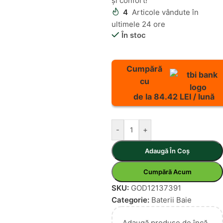
și confort!
4
Articole vândute în
ultimele 24 ore
În stoc
Cumpără
cu
de la 84.42 LEI / lună
-
+
Adaugă În Coș
Cumpără Acum
SKU:
GOD12137391
Categorie:
Baterii Baie
Adaugă produse de încă