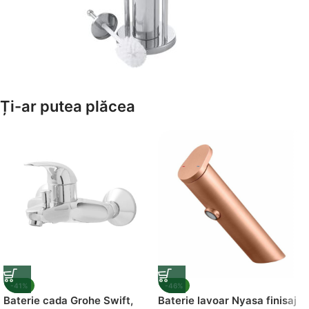
Amenajează-ți Baia cu Stil
Ți-ar putea plăcea
Suporți Hârtie Igenică
Vezi Oferta
-41%
-46%
Baterie cada Grohe Swift,
Baterie lavoar Nyasa finisaj