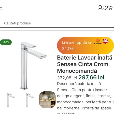
Baie
»
Baterie Lavoar Înaltă Sensea Cinta Crom Monocomandă
Livrare rapidă în
-20%
24 Ore
Baterie Lavoar Înaltă
Sensea Cinta Crom
Monocomandă
297,66
lei
372,08
lei
Descoperă bateria înaltă
Sensea Cinta pentru lavoar:
design elegant, finisaj cromat,
monocomandă, perfectă pentru
băi moderne. Profită de spațiu