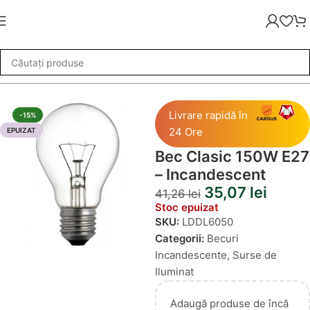
»
Becuri Incandescente
»
Bec Clasic 150W E27 – Incandescent
Livrare rapidă în
-15%
24 Ore
EPUIZAT
Bec Clasic 150W E27
– Incandescent
35,07
lei
41,26
lei
Stoc epuizat
SKU:
LDDL6050
Categorii:
Becuri
Incandescente
,
Surse de
Iluminat
Adaugă produse de încă