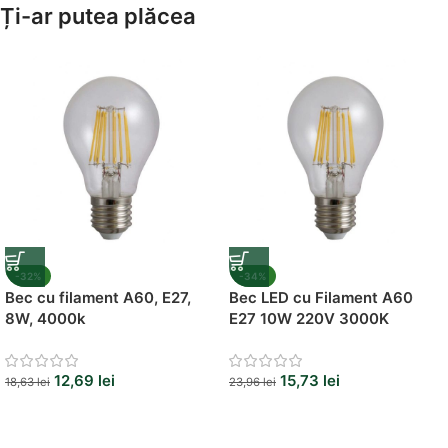
Amenajează-ți Baia cu Stil
Ți-ar putea plăcea
Suporți Hârtie Igenică
Vezi Oferta
-32%
-34%
Bec cu filament A60, E27,
Bec LED cu Filament A60
8W, 4000k
E27 10W 220V 3000K
12,69
lei
15,73
lei
18,63
lei
23,96
lei