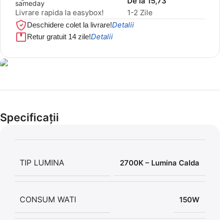
De la 15,73
Livrare rapida la easybox!
1-2 Zile
Detalii
Deschidere colet la livrare!
Detalii
Retur gratuit 14 zile!
Cel mai mic preț!
Set 5 Clești
Specificații
56,86 LEI
TIP LUMINA
2700K – Lumina Calda
CONSUM WATI
150W