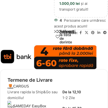
1.000,00
lei
și ai
transport gratuit!
4
Persoane care urmăresc
acest produs acum!
Adăugați
Compară
Distribuie:
la lista
de
dorințe
Termene de Livrare
CARGUS
Livrare rapida la Ship&Go sau
De la 12,10
domiciliu!
1-2 Zile
SAMEDAY EasyBox