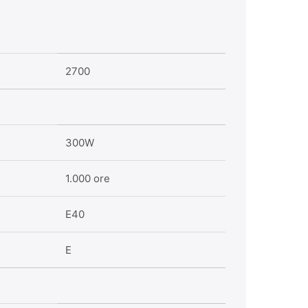
2700
300W
1.000 ore
Amen
Supor
E40
E