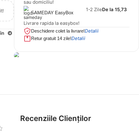
sau domiciliu!
1-2 Zile
De la 15,73
t!
SAMEDAY EasyBox
Livrare rapida la easybox!
Detalii
Deschidere colet la livrare!
Detalii
Retur gratuit 14 zile!
Cel mai mic preț!
Set 5 Clești
56,86 LEI
Recenziile Clienților