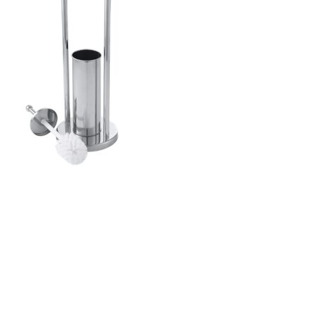
ajează-ți Baia cu Stil
ți Hârtie Igenică
Vezi Oferta