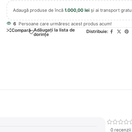
Adaugă produse de încă
1.000,00
lei
și ai transport gratui
6
Persoane care urmăresc acest produs acum!
Adăugați la lista de
Compară
Distribuie:
dorințe
0 recenzii