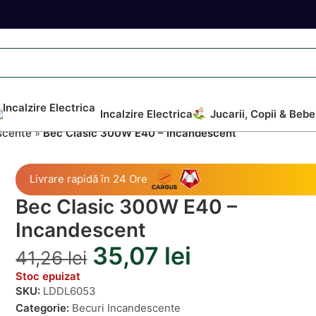
Incalzire Electrica
Jucarii, Copii & Bebe
scente
»
Bec Clasic 300W E40 – Incandescent
Livrare rapidă în 24 Ore
Bec Clasic 300W E40 –
Incandescent
35,07
lei
41,26
lei
Stoc epuizat
SKU:
LDDL6053
Categorie:
Becuri Incandescente