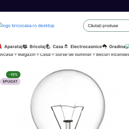
Aparataj
Bricolaj
Casa
Electrocasnice
Gradina
Acasă
»
Magazin
»
Casa
»
Surse de Iluminat
»
Becuri Incande
-15%
EPUIZAT