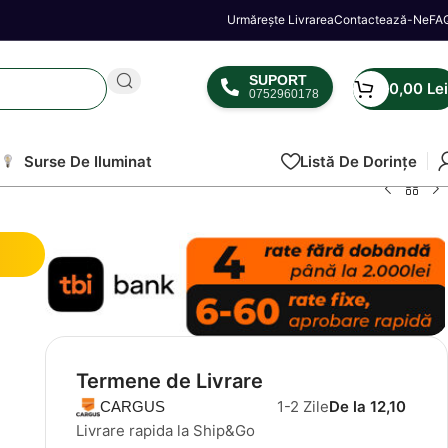
Urmărește Livrarea
Contactează-Ne
FA
SUPORT
0,00
Lei
0752960178
Surse De Iluminat
Listă De Dorințe
Termene de Livrare
1-2 Zile
De la 12,10
CARGUS
Livrare rapida la Ship&Go