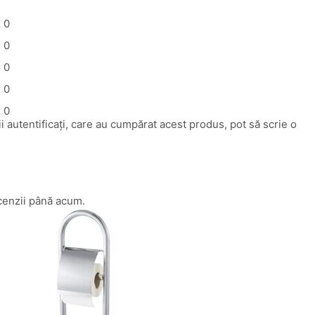
0
0
0
0
0
i autentificați, care au cumpărat acest produs, pot să scrie o
cenzii până acum.