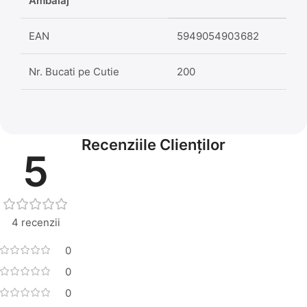
Ambalaj
EAN
5949054903682
Nr. Bucati pe Cutie
200
Recenziile Clienților
5
4 recenzii
0
0
0