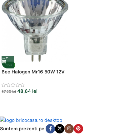
-15%
Bec Halogen Mr16 50W 12V
48,64
lei
57,23
lei
Suntem prezenti pe: