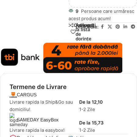
9
Persoane care urmăresc
acest produs acum!
Adăugați
Compară
Distribuie:
la lista
de
dorințe
Termene de Livrare
CARGUS
Livrare rapida la Ship&Go sau
De la 12,10
domiciliu!
1-2 Zile
SAMEDAY EasyBox
De la 15,73
Livrare rapida la easybox!
1-2 Zile