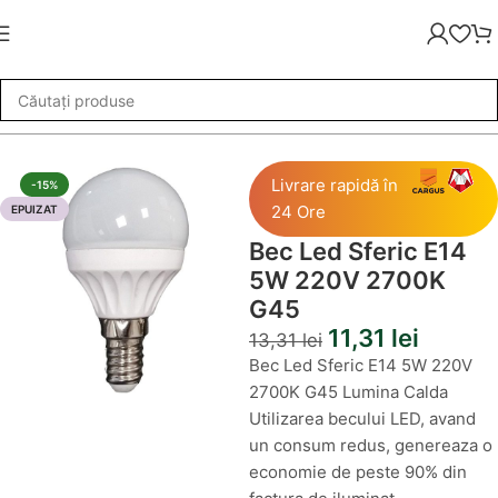
uminat
»
Becuri LED
»
Bec Led Sferic E14 5W 220V 2700K G45
Livrare rapidă în
-15%
24 Ore
EPUIZAT
Bec Led Sferic E14
5W 220V 2700K
G45
11,31
lei
13,31
lei
Bec Led Sferic E14 5W 220V
2700K G45 Lumina Calda
Utilizarea becului LED, avand
un consum redus, genereaza o
economie de peste 90% din