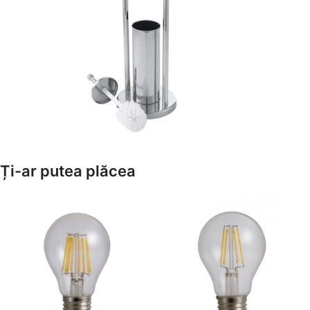
Amenajează-ți Baia cu Stil
Ți-ar putea plăcea
Suporți Hârtie Igenică
Vezi Oferta