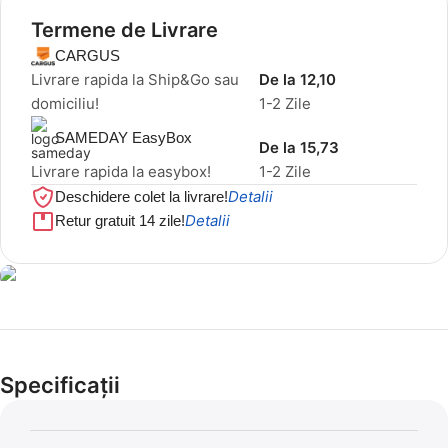
Termene de Livrare
CARGUS
Livrare rapida la Ship&Go sau
De la 12,10
domiciliu!
1-2 Zile
SAMEDAY EasyBox
De la 15,73
Livrare rapida la easybox!
1-2 Zile
Detalii
Deschidere colet la livrare!
Detalii
Retur gratuit 14 zile!
Cel mai mic preț!
Set 5 Clești
Specificații
56,86 LEI