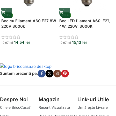
-27%
-24%
Bec cu Filament A60 E27 8W
Bec LED filament A60, E27,
220V 3000k
4W, 220V, 3000K
14,54
lei
15,13
lei
19,97
lei
19,97
lei
Suntem prezenti pe:
Despre Noi
Magazin
Link-uri Utile
Cine e BricoCasa?
Recent Vizualizate
Urmărește Livrare