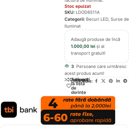
factura de iluminat.
Stoc epuizat
SKU:
LDOD6511A
Categorii:
Becuri LED
,
Surse de
Iluminat
Adaugă produse de încă
1.000,00
lei
și ai
transport gratuit!
3
Persoane care urmăresc
acest produs acum!
Adăugați
Compară
Distribuie:
la lista
de
dorințe