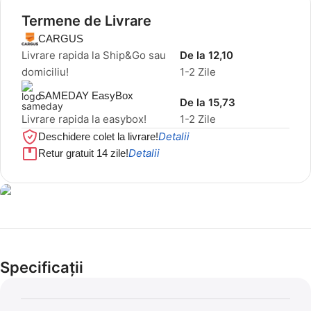
Termene de Livrare
CARGUS
Livrare rapida la Ship&Go sau
De la 12,10
domiciliu!
1-2 Zile
SAMEDAY EasyBox
De la 15,73
Livrare rapida la easybox!
1-2 Zile
Detalii
Deschidere colet la livrare!
Detalii
Retur gratuit 14 zile!
Cel mai mic preț!
Set 5 Clești
Specificații
56,86 LEI