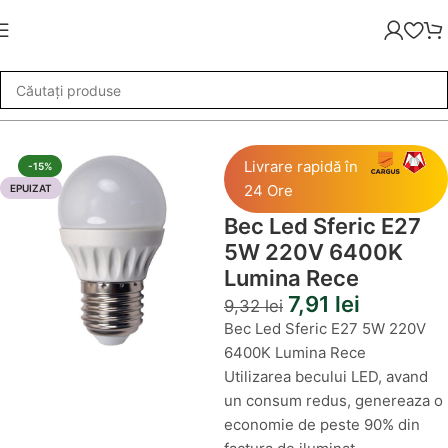
Becuri LED
»
Bec Led Sferic E27 5W 220V 6400K Lumina Rece
Livrare rapidă în
-15%
24 Ore
EPUIZAT
Bec Led Sferic E27
5W 220V 6400K
Lumina Rece
7,91
lei
9,32
lei
Bec Led Sferic E27 5W 220V
6400K Lumina Rece
Utilizarea becului LED, avand
un consum redus, genereaza o
economie de peste 90% din