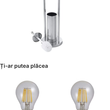
Amenajează-ți Baia cu Stil
Ți-ar putea plăcea
Suporți Hârtie Igenică
Vezi Oferta