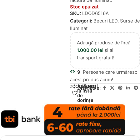
factura de iluminat.
Stoc epuizat
SKU:
LDOD6516A
Categorii:
Becuri LED
,
Surse de
Iluminat
Adaugă produse de încă
1.000,00
lei
și ai
transport gratuit!
9
Persoane care urmăresc
acest produs acum!
Adăugați
Compară
Distribuie:
la lista
de
dorințe