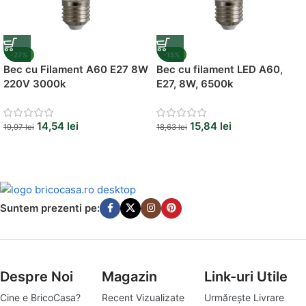
-27%
-15%
Bec cu Filament A60 E27 8W
Bec cu filament LED A60,
220V 3000k
E27, 8W, 6500k
14,54
lei
15,84
lei
19,97
lei
18,63
lei
Suntem prezenti pe:
Despre Noi
Magazin
Link-uri Utile
Cine e BricoCasa?
Recent Vizualizate
Urmărește Livrare